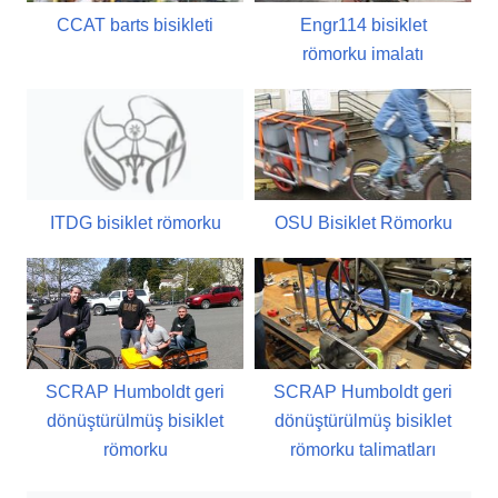
CCAT barts bisikleti
Engr114 bisiklet
römorku imalatı
ITDG bisiklet römorku
OSU Bisiklet Römorku
SCRAP Humboldt geri
SCRAP Humboldt geri
dönüştürülmüş bisiklet
dönüştürülmüş bisiklet
römorku
römorku talimatları