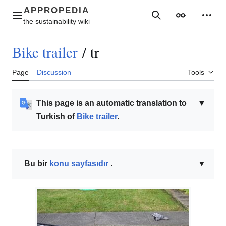
Jump
to
Main menu
Search
Appearance
Perso
content
Bike trailer
/
tr
Page
Discussion
Tools
This page is an automatic translation to
▼
Turkish of
Bike trailer
.
Bu bir
konu sayfasıdır
.
▼