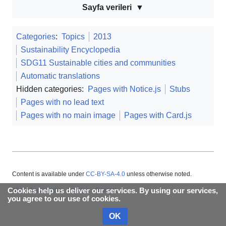
Sayfa verileri
Categories
:
Topics
2013
Sustainability Encyclopedia
SDG11 Sustainable cities and communities
Automatic translations
Hidden categories:
Pages with Notice.js
Stubs
Pages with no lead text
Pages with no main image
Pages with Card.js
Content is available under
CC-BY-SA-4.0
unless otherwise noted.
Cookies help us deliver our services. By using our services,
About Appropedia
Policies
Contact
you agree to our use of cookies.
OK