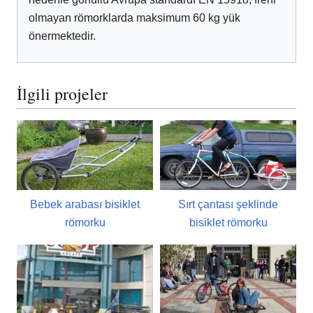
olmayan römorklarda maksimum 60 kg yük
önermektedir.
İlgili projeler
Bebek arabası bisiklet
Sırt çantası şeklinde
römorku
bisiklet römorku