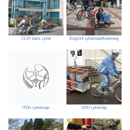
CCAT barts cykel
Engr114 cykelsläptillverkning
ITDG cykelvagn
OSU cykelsläp