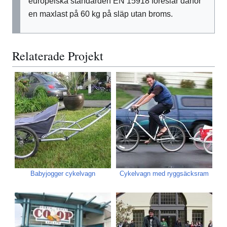
europeiska standarden EN 15918 föreslår därför
en maxlast på 60 kg på släp utan broms.
Relaterade Projekt
Babyjogger cykelvagn
Cykelvagn med ryggsäcksram