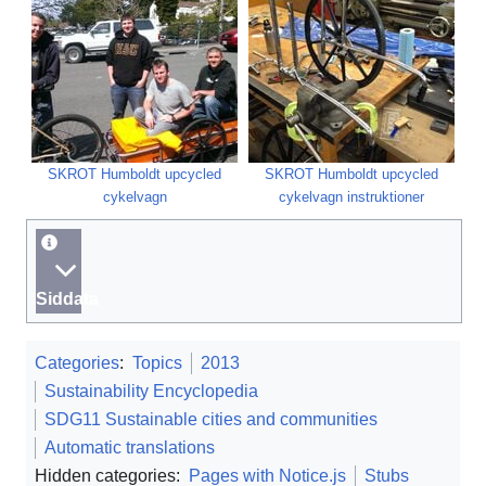
SKROT Humboldt upcycled
SKROT Humboldt upcycled
cykelvagn
cykelvagn instruktioner
Siddata
Categories
:
Topics
2013
Sustainability Encyclopedia
SDG11 Sustainable cities and communities
Automatic translations
Hidden categories:
Pages with Notice.js
Stubs