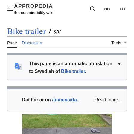
Jump
to
Main menu
Search
Appearance
Perso
content
Bike trailer
/
sv
Page
Discussion
Tools
This page is an automatic translation
▼
to Swedish of
Bike trailer
.
Det här är en
ämnessida
.
Read more...