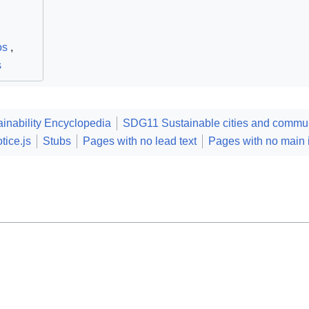
os
,
s
ainability Encyclopedia
SDG11 Sustainable cities and commun
tice.js
Stubs
Pages with no lead text
Pages with no main