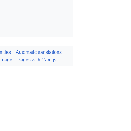
ities
Automatic translations
 image
Pages with Card.js