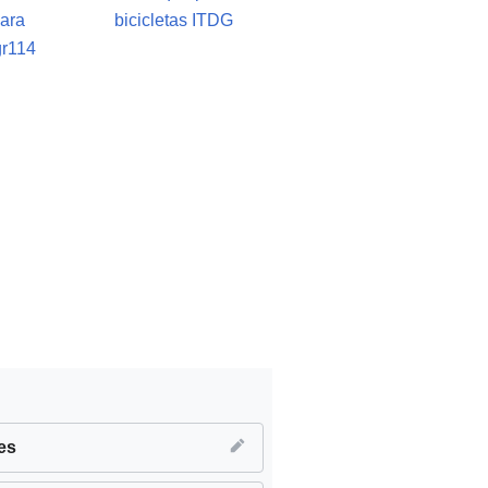
ara
bicicletas ITDG
gr114
es