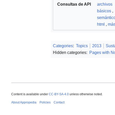
Consultas de API
archivos
básicos
,
semántic
html
,
má
Categories
:
Topics
2013
Sust
Hidden categories:
Pages with No
Content is available under
CC-BY-SA-4.0
unless otherwise noted.
About Appropedia
Policies
Contact