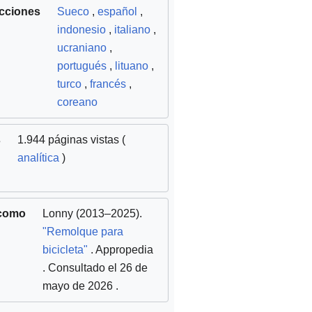
cciones
Sueco
,
español
,
indonesio
,
italiano
,
ucraniano
,
portugués
,
lituano
,
turco
,
francés
,
coreano
s
1.944 páginas vistas (
analítica
)
 como
Lonny
(2013–2025).
"Remolque para
bicicleta"
. Appropedia
. Consultado el 26 de
mayo de 2026
.