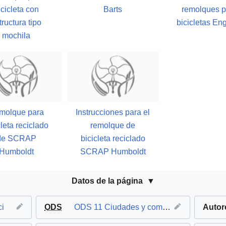
icicleta con
Barts
remolques p
tructura tipo
bicicletas En
mochila
molque para
Instrucciones para el
cleta reciclado
remolque de
de SCRAP
bicicleta reciclado
Humboldt
SCRAP Humboldt
Datos de la página
ci
ODS
ODS 11 Ciudades y comunidades sostenibles
Autor