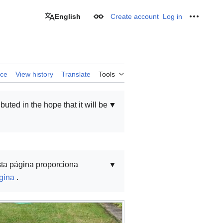
English
Create account
Log in
Appearance
Personal
rce
View history
Translate
Tools
ibuted in the hope that it will be
▼
sta página proporciona
▼
gina
.