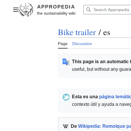
Jump
to
Main menu
content
Bike trailer
/
es
Page
Discussion
This page is an automatic 
useful, but without any guar
Esta es una
página temáti
contexto útil y ayuda a nav
De
Wikipedia: Remolque par