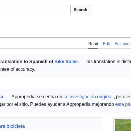
Search
Read
Edit
Edit sou
translation to Spanish of
Bike trailer
.
This translation is distr
antee of accuracy.
ca
.
Appropedia se centra en
la investigación original
, pero e
egar por el sitio. Puedes ayudar a Appropedia mejorando
esta pá
a bicicleta