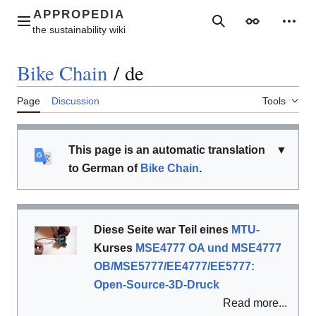
Jump
to
Main menu
Search
Appearance
Perso
content
Bike Chain
/
de
Page
Discussion
Tools
This page is an automatic translation
▼
to German of
Bike Chain
.
Diese Seite war Teil eines
MTU-
Kurses
MSE4777 OA und MSE4777
OB/MSE5777/EE4777/EE5777:
Open-Source-3D-Druck
Read more...