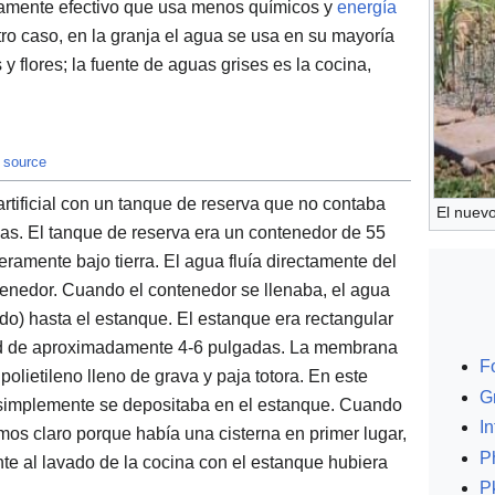
amente efectivo que usa menos químicos y
energía
ro caso, en la granja el agua se usa en su mayoría
s y flores; la fuente de aguas grises es la cocina,
t source
artificial con un tanque de reserva que no contaba
El nuev
sas. El tanque de reserva era un contenedor de 55
ramente bajo tierra. El agua fluía directamente del
tenedor. Cuando el contenedor se llenaba, el agua
do) hasta el estanque. El estanque era rectangular
dad de aproximadamente 4-6 pulgadas. La membrana
F
lietileno lleno de grava y paja totora. En este
G
, simplemente se depositaba en el estanque. Cuando
In
mos claro porque había una cisterna en primer lugar,
P
te al lavado de la cocina con el estanque hubiera
P