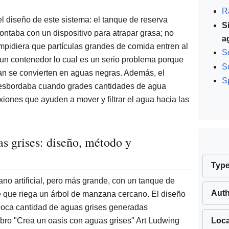
R
l diseño de este sistema: el tanque de reserva
S
contaba con un dispositivo para atrapar grasa; no
a
impidiera que partículas grandes de comida entren al
S
un contenedor lo cual es un serio problema porque
S
an se convierten en aguas negras. Además, el
S
desbordaba cuando grades cantidades de agua
iones que ayuden a mover y filtrar el agua hacia las
s grises: diseño, método y
Typ
no artificial, pero más grande, con un tanque de
Aut
e que riega un árbol de manzana cercano. El diseño
poca cantidad de aguas grises generadas
ibro "Crea un oasis con aguas grises" Art Ludwing
Loca