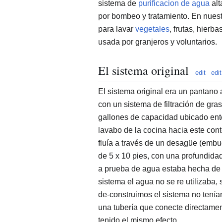
sistema de
purificacion de agua
alt
por bombeo y tratamiento. En nuest
para lavar
vegetales
, frutas, hierba
usada por granjeros y voluntarios.
El sistema original
edit
edi
El sistema original era un pantano 
con un sistema de filtración de gra
gallones de capacidad ubicado ente
lavabo de la cocina hacia este con
fluía a través de un desagüe (embu
de 5 x 10 pies, con una profundi
a prueba de agua estaba hecha de po
sistema el agua no se re utilizaba
de-construimos el sistema no tenía
una tubería que conecte directamen
tenido el mismo efecto.