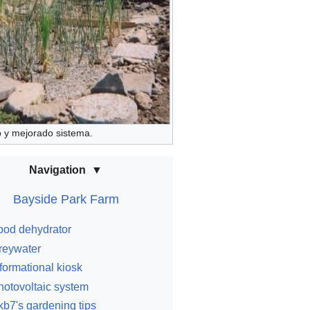
o y mejorado sistema.
Navigation
Bayside Park Farm
ood dehydrator
reywater
formational kiosk
hotovoltaic system
kb7's gardening tips