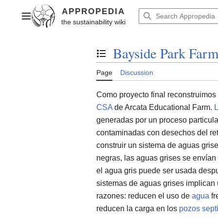
Jump
to
Main menu
content
Bayside Park Far
Toggle the table of contents
Page
Discussion
Como proyecto final reconstruimos 
CSA
de Arcata Educational Farm.
L
generadas por un proceso particula
contaminadas con desechos del ret
construir un sistema de aguas gris
negras, las aguas grises se envían
el agua gris puede ser usada despu
sistemas de aguas grises implican
razones: reducen el uso de
agua
fr
reducen la carga en los
pozos sept