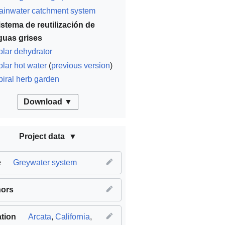
ainwater catchment system
istema de reutilización de
guas grises
olar dehydrator
olar hot water
(
previous version
)
piral herb garden
Download ▼
Project data
e
Greywater system
hors
tion
Arcata
,
California
,