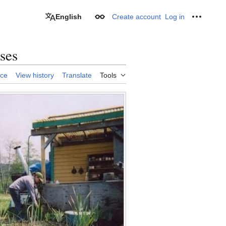
English
Create account
Log in
Appearance
Personal
ises
rce
View history
Translate
Tools