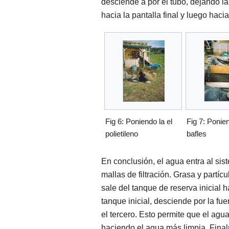
desciende a por el tubo, dejando la
hacia la pantalla final y luego haci
Fig 6: Poniendo la el
Fig 7: Ponie
polietileno
bafles
En conclusión, el agua entra al sis
mallas de filtración. Grasa y partí
sale del tanque de reserva inicial 
tanque inicial, desciende por la fu
el tercero. Esto permite que el agu
haciendo el agua más limpia. Final