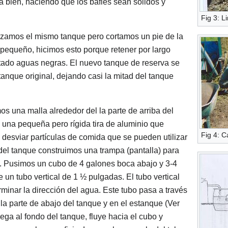
a bien, haciendo que los bafles sean sólidos y
Fig 3: L
lizamos el mismo tanque pero cortamos un pie de la
pequeño, hicimos esto porque retener por largo
tado aguas negras. El nuevo tanque de reserva se
tanque original, dejando casi la mitad del tanque
os una malla alrededor del la parte de arriba del
n una pequeña pero rígida tira de aluminio que
Fig 4: 
a desviar partículas de comida que se pueden utilizar
del tanque construimos una trampa (pantalla) para
o. Pusimos un cubo de 4 galones boca abajo y 3-4
 un tubo vertical de 1 ½ pulgadas. El tubo vertical
erminar la dirección del agua. Este tubo pasa a través
la parte de abajo del tanque y en el estanque (Ver
ega al fondo del tanque, fluye hacia el cubo y