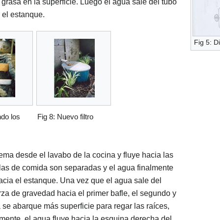
 grasa en la superficie. Luego el agua sale del tubo
a el estanque.
Fig 5: 
ndo los
Fig 8: Nuevo filtro
tema desde el lavabo de la cocina y fluye hacia las
culas de comida son separadas y el agua finalmente
hacia el estanque. Una vez que el agua sale del
erza de gravedad hacia el primer bafle, el segundo y
a se abarque más superficie para regar las raíces,
mente, el agua fluye hacia la esquina derecha del