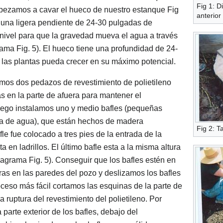
Fig 1: D
pezamos a cavar el hueco de nuestro estanque Fig
anterior
e una ligera pendiente de 24-30 pulgadas de
nivel para que la gravedad mueva el agua a través
ama Fig. 5). El hueco tiene una profundidad de 24-
 las plantas pueda crecer en su máximo potencial.
os dos pedazos de revestimiento de polietileno
s en la parte de afuera para mantener el
Luego instalamos uno y medio bafles (pequeñas
ada de agua), que están hechos de madera
Fig 2: T
le fue colocado a tres pies de la entrada de la
ta en ladrillos. El último bafle esta a la misma altura
diagrama Fig. 5). Conseguir que los bafles estén en
ras en las paredes del pozo y deslizamos los bafles
oceso más fácil cortamos las esquinas de la parte de
la ruptura del revestimiento del polietileno. Por
parte exterior de los bafles, debajo del