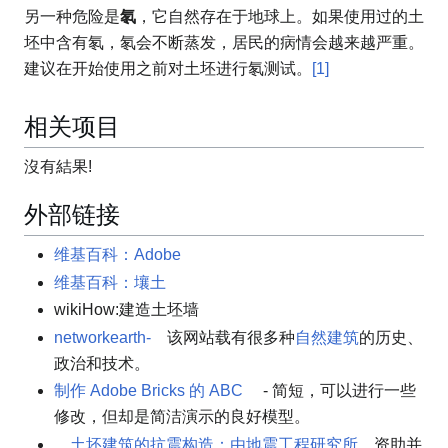
另一种危险是
氡
，它自然存在于地球上。如果使用过的土
坯中含有氡，氡会不断蒸发，居民的病情会越来越严重。
建议在开始使用之前对土坯进行氡测试。
[1]
相关项目
沒有結果!
外部链接
维基百科：Adobe
维基百科：壤土
wikiHow:建造土坯墙
networkearth-
该网站载有很多种
自然建筑
的历史、
政治和技术。
制作 Adob​​e Bricks 的 ABC
- 简短，可以进行一些
修改，但却是简洁演示的良好模型。
土坯建筑的抗震构造：由地震工程研究所
资助
并