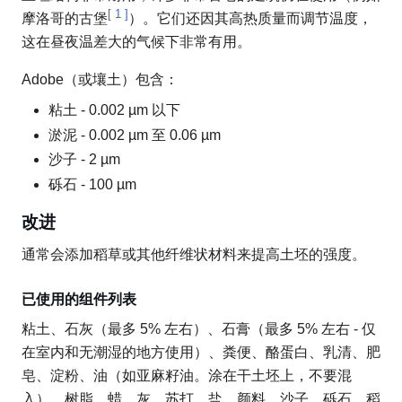
[
1
]
摩洛哥的古堡
）。它们还因其高热质量而调节温度，
这在昼夜温差大的气候下非常有用。
Adobe（或壤土）包含：
粘土 - 0.002 µm 以下
淤泥 - 0.002 µm 至 0.06 µm
沙子 - 2 µm
砾石 - 100 µm
改进
通常会添加稻草或其他纤维状材料来提高土坯的强度。
已使用的组件列表
粘土、石灰（最多 5% 左右）、石膏（最多 5% 左右 - 仅
在室内和无潮湿的地方使用）、粪便、酪蛋白、乳清、肥
皂、淀粉、油（如亚麻籽油。涂在干土坯上，不要混
入）、树脂、蜡、灰、苏打、盐、颜料、沙子、砾石、稻