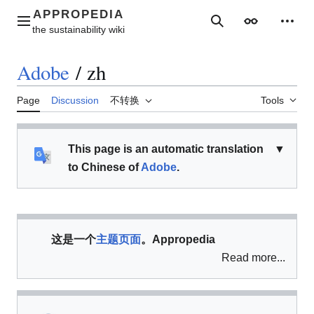
Jump
to
Main menu
Search
Appearance
Perso
content
Adobe
/
zh
Page
Discussion
不转换
Tools
This page is an automatic translation
▼
to Chinese of
Adobe
.
这是一个
主题页面
。Appropedia
Read more...