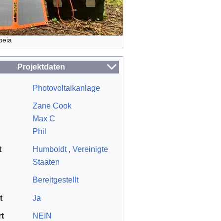
peia
Projektdaten
Photovoltaikanlage
Zane Cook
Max C
Phil
t
Humboldt
,
Vereinigte
Staaten
Bereitgestellt
t
Ja
rt
NEIN