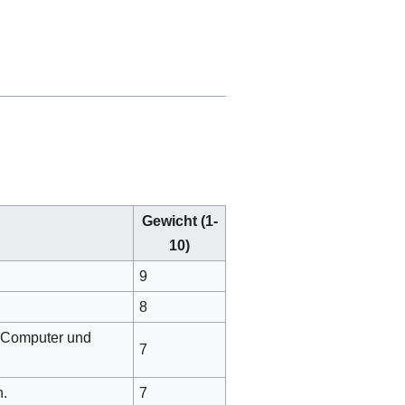
Gewicht (1-
10)
9
8
u Computer und
7
n.
7