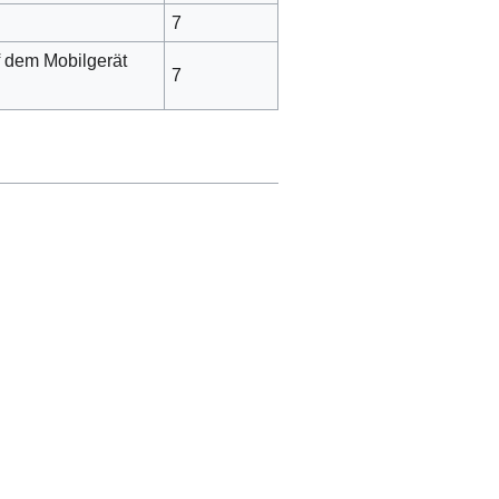
7
f dem Mobilgerät
7