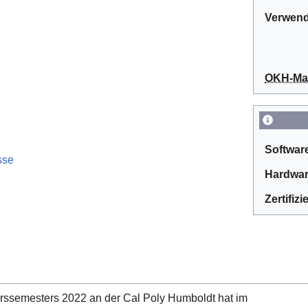
Verwend
OKH-Man
Softwar
sse
Hardwar
Zertifiz
ssemesters 2022 an der Cal Poly Humboldt hat im