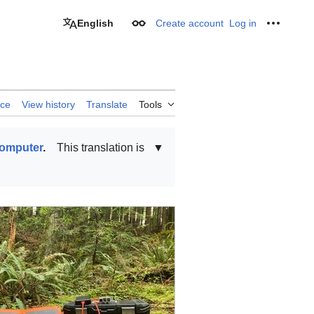
English
Create account
Log in
Appearance
Personal
rce
View history
Translate
Tools
computer
.
This translation is
▼