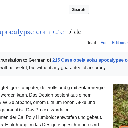
Search
 apocalypse computer
/
de
Read
Edit
Edit sou
translation to German of
215 Cassiopeia solar apocalypse 
t will be useful, but without any guarantee of accuracy.
nglebiger Computer, der vollständig mit Solarenergie
n werden kann. Das Design besteht aus einem
 9-W-Solarpanel, einem Lithium-Ionen-Akku und
rgebracht ist. Das Projekt wurde im
nten der Cal Poly Humboldt entworfen und gebaut,
5: Einführung in das Design eingeschrieben sind.