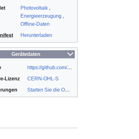
et
Photovoltaik
,
Energieerzeugung
,
Offline-Daten
ifest
Herunterladen
Gerätedaten
e
https://github.com/KalebClark/ApocalypseWiki
e-Lizenz
CERN-OHL-S
ierungen
Starten Sie die OSHWA-Zertifizierung