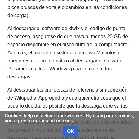
picos bruscos de voltaje o cambios en las condiciones
de carga).
Al descargar el software de kiwix y el código de punto
de acceso, asegúrese de que haya al menos 20 GB de
espacio disponible en el disco duro de la computadora.
Además, el uso de un sistema operativo Macintosh
puede resultar problemático al descargar el software.
Pasamos a utilizar Windows para completar las
descargas.
Al descargar las bibliotecas de referencia sin conexión
de Wikipedia, Appropedia y cualquier otra cosa que el
usuario decida, es posible que la descarga dure varias
horas, según la velocidad de descarga. A nosotros nos
Cookies help us deliver our services. By using our services,
you agree to our use of cookies.
llevó más de 10 horas descargar todo con una velocidad
de conexión muy rápida. Durante este tiempo de
OK
descarga, nuestra computadora pasó al modo de