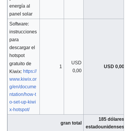
energía al
panel solar
Software:
instrucciones
para
descargar el
hotspot
USD
gratuito de
1
USD 0,00
0,00
https://
Kiwix:
www.kiwix.or
g/en/docume
ntation/how-t
o-set-up-kiwi
x-hotspot/
185 dólares
gran total
estadounidenses