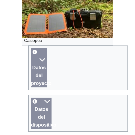
Casiopea
Datos
del
proyecto
Datos
del
dispositivo