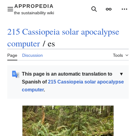
Jump
to
Main menu
Search
Appearance
Perso
content
215 Cassiopeia solar apocalypse
computer
/
es
Page
Discussion
Tools
This page is an automatic translation to
▼
Spanish of
215 Cassiopeia solar apocalypse
computer
.