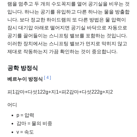
램을 멈추고 두 개의 수도꼭지를 열어 공기실을 비우는 것
입니다. 하나는 공기를 유입하고 다른 하나는 물을 방출합
니다. 보다 정교한 하이드램의 또 다른 방법은 물 압력이
잠시 대기압 아래로 떨어지면 공기실 바닥으로 자동으로
공기를 끌어들이는 스니프팅 밸브를 포함하는 것입니다.
이러한 장치에서는 스니프팅 밸브가 먼지로 막히지 않고
제대로 작동하는지 가끔 확인하는 것이 중요합니다.
공학 방정식
[
4
]
베르누이 방정식
피
1
감마
+
다섯
1
2
2
g
+
지
1
=
피
2
감마
+
다섯
2
2
2
g
+
지
2
어디
p = 압력
감마 = 물의 비중
v = 속도