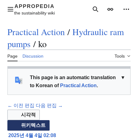
Jump
to
Main menu
Search
Appearance
Perso
content
Practical Action
/
Hydraulic ram
pumps
/
ko
Page
Discussion
Tools
This page is an automatic translation
▼
to Korean of
Practical Action
.
← 이전 편집
다음 편집 →
시각적
위키텍스트
2025년 4월 4일 02:08