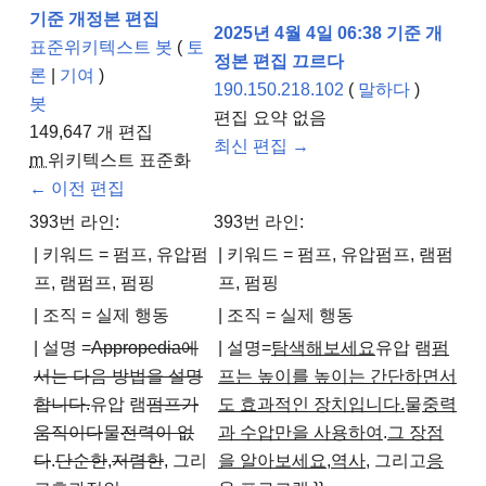
기준 개정본
편집
2025년 4월 4일 06:38 기준 개
표준위키텍스트 봇
(
토
정본
편집
끄르다
론
|
기여
)
190.150.218.102
(
말하다
)
봇
편집 요약 없음
149,647
개 편집
최신 편집 →
m
위키텍스트 표준화
← 이전 편집
393번 라인:
393번 라인:
| 키워드 = 펌프, 유압펌
| 키워드 = 펌프, 유압펌프, 램펌
프, 램펌프, 펌핑
프, 펌핑
| 조직 = 실제 행동
| 조직 = 실제 행동
| 설명 =
Appropedia에
| 설명=
탐색해보세요
유압 램
펌
서는 다음 방법을 설명
프는 높이를 높이는 간단하면서
합니다.
유압 램
펌프가
도 효과적인 장치입니다.
물
중력
움직이다
물
전력이 없
과 수압만을 사용하여
.
그 장점
다
.
단순한
,
저렴한
, 그리
을 알아보세요
,
역사
, 그리고
응