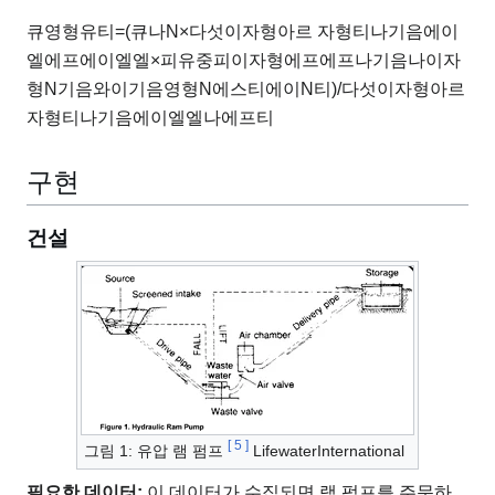
큐
영형
유
티
=
(
큐
나
N
×
다섯
이자형
아르 자형
티
나
기음
에이
엘
에프
에이
엘
엘
×
피
유
중
피
이자형
에프
에프
나
기음
나
이자
형
N
기음
와이
기음
영형
N
에스
티
에이
N
티
)
/
다섯
이자형
아르
자형
티
나
기음
에이
엘
엘
나
에프
티
구현
건설
[
5
]
그림 1: 유압 램 펌프
LifewaterInternational
필요한 데이터:
이 데이터가 수집되면 램 펌프를 주문하