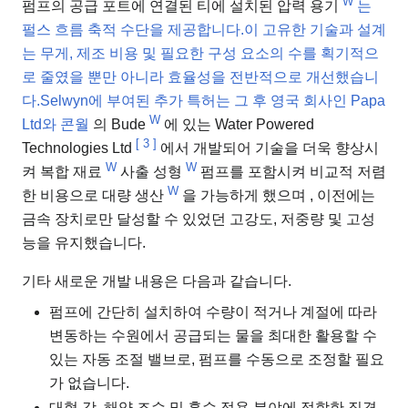
W
펌프의 공급 포트에 연결된 티에 설치된
압력 용기
는
펄스 흐름 축적 수단을 제공합니다.이 고유한 기술과 설계
는 무게, 제조 비용 및 필요한 구성 요소의 수를 획기적으
로 줄였을 뿐만 아니라 효율성을 전반적으로 개선했습니
다.Selwyn에 부여된 추가 특허는 그 후 영국 회사인 Papa
W
Ltd와 콘월
의 Bude
에 있는 Water Powered
[
3
]
Technologies Ltd
에서 개발되어 기술을 더욱 향상시
W
W
켜 복합 재료
사출 성형
펌프를 포함시켜 비교적 저렴
W
한 비용으로 대량 생산
을 가능하게 했으며 , 이전에는
금속 장치로만 달성할 수 있었던 고강도, 저중량 및 고성
능을 유지했습니다.
기타 새로운 개발 내용은 다음과 같습니다.
펌프에 간단히 설치하여 수량이 적거나 계절에 따라
변동하는 수원에서 공급되는 물을 최대한 활용할 수
있는 자동 조절 밸브로, 펌프를 수동으로 조정할 필요
가 없습니다.
대형 강, 해양 조수 및 홍수 적용 분야에 적합한 직경