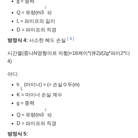
g = 중력
/
Q = 유량(m3
s)
L = 파이프의 길이
D = 파이프의 직경
[
4
]
방정식 4:
사소한 헤드 손실
시간
엘
(
중
나
N
영형
아르 자형
)
=
1
6
케이
*
(
큐
2
)
/
(
2
g
*
파이
2
*
디
4
)
어디:
h
(마이너) = (= 손실수두(m)
L
K = 마이너 손실 계수
g = 중력
/
Q = 유량(m3
s)
D = 파이프의 직경
방정식 5: