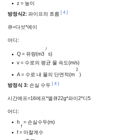
z = 높이
[
4
]
방정식2:
파이프의 흐름
큐
=
다섯
*
에이
어디:
/
Q = 유량(m3
s)
v = 수로의 평균 물 속도(m/s)
2
A = 수로 내 물의 단면적(m
)
[
4
]
방정식 3:
손실 수두
시간
에프
=
1
6
에프
*
엘
큐
2
2
g
*
파이
2
*
디
5
어디:
h
= 손실수두(m)
f
f = 마찰계수