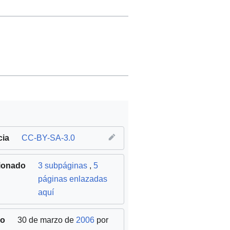
cia
CC-BY-SA-3.0
ionado
3 subpáginas
,
5
páginas enlazadas
aquí
do
30 de marzo de
2006
por