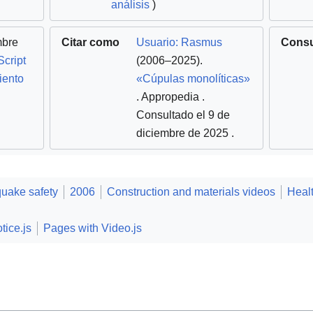
análisis
)
mbre
Citar como
Usuario: Rasmus
Consu
Script
(2006–2025).
iento
«Cúpulas monolíticas»
. Appropedia
.
Consultado el 9 de
diciembre de 2025
.
quake safety
2006
Construction and materials videos
Healt
tice.js
Pages with Video.js