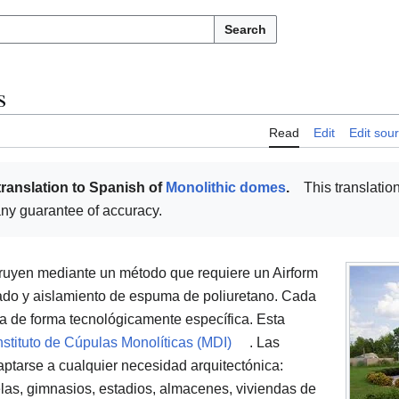
Search
s
Read
Edit
Edit sou
translation to Spanish of
Monolithic domes
.
This translation
t any guarantee of accuracy.
ruyen mediante un método que requiere un Airform
mado y aislamiento de espuma de poliuretano. Cada
a de forma tecnológicamente específica. Esta
nstituto de Cúpulas Monolíticas (MDI)
. Las
ptarse a cualquier necesidad arquitectónica:
elas, gimnasios, estadios, almacenes, viviendas de