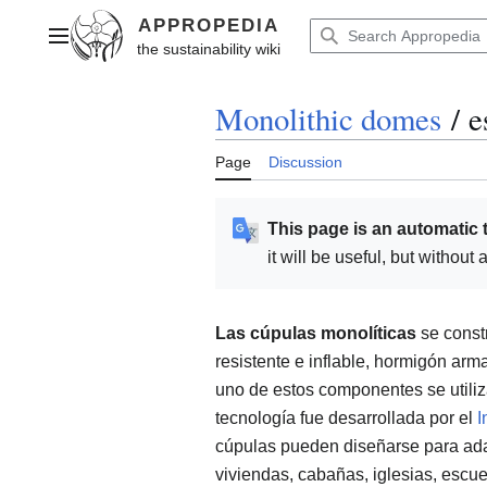
Jump
to
Main menu
content
Monolithic domes
/
e
Page
Discussion
This page is an automatic 
it will be useful, but withou
Las cúpulas monolíticas
se const
resistente e inflable, hormigón ar
uno de estos componentes se utiliz
tecnología fue desarrollada por el
I
cúpulas pueden diseñarse para ada
viviendas, cabañas, iglesias, escu