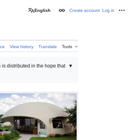
English
Create account
Log in
Appearance
Personal
rce
View history
Translate
Tools
 is distributed in the hope that
▼