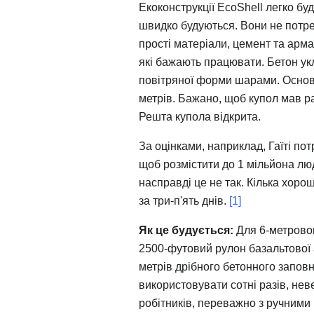
Екоконструкції EcoShell легко буд
швидко будуються. Вони не потр
прості матеріали, цемент та армат
які бажають працювати. Бетон ук
повітряної форми шарами. Основ
метрів. Бажано, щоб купол мав ра
Решта купола відкрита.
За оцінками, наприклад, Гаїті по
щоб розмістити до 1 мільйона лю
насправді це не так. Кілька хоро
за три-п'ять днів.
[1]
Як це будується:
Для 6-метровог
2500-футовий рулон базальтової 
метрів дрібного бетонного запов
використовувати сотні разів, нев
робітників, переважно з ручними