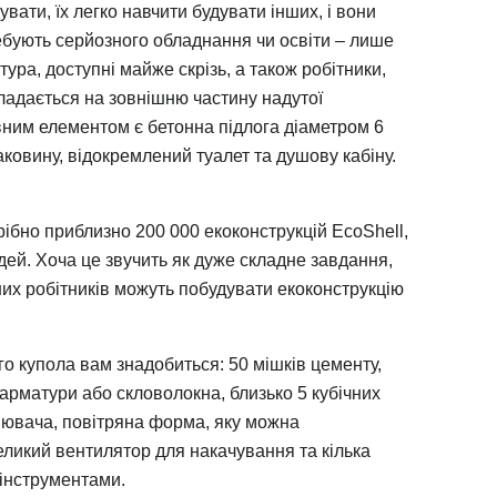
увати, їх легко навчити будувати інших, і вони
ебують серйозного обладнання чи освіти – лише
ура, доступні майже скрізь, а також робітники,
ладається на зовнішню частину надутої
ним елементом є бетонна підлога діаметром 6
ковину, відокремлений туалет та душову кабіну.
трібно приблизно 200 000 екоконструкцій EcoShell,
дей. Хоча це звучить як дуже складне завдання,
ших робітників можуть побудувати екоконструкцію
о купола вам знадобиться: 50 мішків цементу,
арматури або скловолокна, близько 5 кубічних
нювача, повітряна форма, яку можна
еликий вентилятор для накачування та кілька
 інструментами.