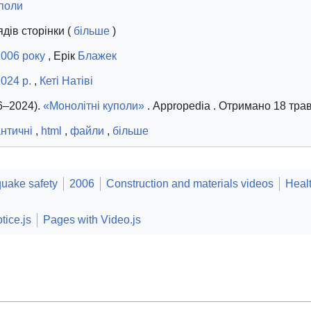
уполи
дів сторінки (
більше
)
2006 року
, Ерік
Блажек
024 р.
,
Кеті Натіві
6–2024).
«Монолітні куполи»
. Appropedia
. Отримано 18 тра
нтичні
,
html
,
файли
,
більше
quake safety
2006
Construction and materials videos
Healt
tice.js
Pages with Video.js