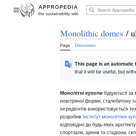
Jump
to
Main menu
content
Monolithic domes
/
u
Page
Discussion
This page is an automatic 
that it will be useful, but wi
Монолітні куполи
будуються за м
повітряної форми, сталебетону та
інгредієнтів використовується т
розробив
Інститут монолітних куп
відповідно до будь-яких архітекту
спортзали, арени та стадіони, с