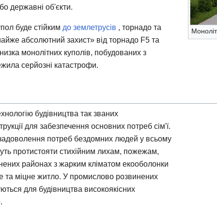
або державні об'єкти.
пол буде стійким
до землетрусів
, торнадо та
Моноліт
майже абсолютний захист» від торнадо F5 та
 низка монолітних куполів, побудованих з
ежила серйозні катастрофи.
хнологію будівництва так званих
трукції для забезпечення основних потреб сім'ї.
задоволення потреб бездомних людей у ​​всьому
можуть протистояти стихійним лихам, пожежам,
инених районах з жарким кліматом екооболонки
е та міцне житло. У промислово розвинених
ються для будівництва високоякісних
.