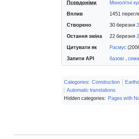
Псевдоніми
Монолітні к
Вплив
1451 перегля
Створено
30 березня
Остання зміна
22 березня
2
Цитувати як
Расмус
(200
Запити API
базові
,
сема
Categories
:
Construction
Earth
Automatic translations
Hidden categories:
Pages with No