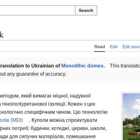
Search
k
Read
Edit
Edit sou
translation to Ukrainian of
Monolithic domes
.
This translati
thout any guarantee of accuracy.
етодом, який вимагає міцної, надувної
 пінополіуретанової ізоляції. Кожен з цих
ехнологічно специфічним чином. Цю технологію
олів (MDI)
. Куполи можна спроектувати
рних потреб: будинки, котеджі, церкви, школи,
клади для сипучих матеріалів, помешкання