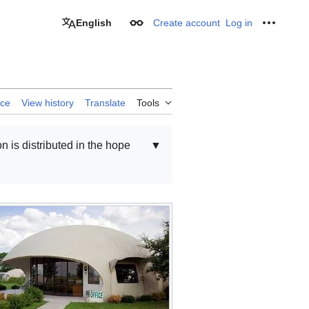
English
Create account
Log in
Appearance
Personal
rce
View history
Translate
Tools
on is distributed in the hope
▼