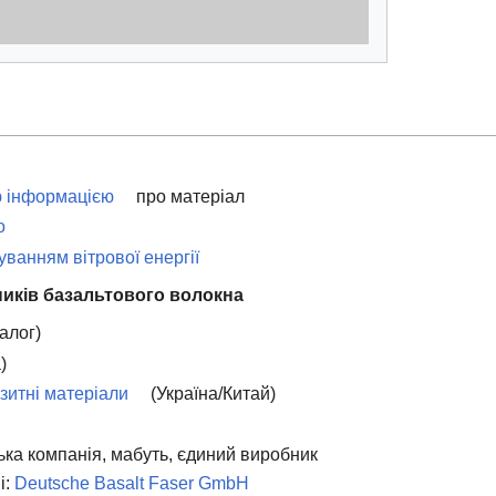
ю інформацією
про матеріал
о
хуванням вітрової енергії
ників базальтового волокна
алог)
)
зитні матеріали
(Україна/Китай)
ька компанія, мабуть, єдиний виробник
і:
Deutsche Basalt Faser GmbH