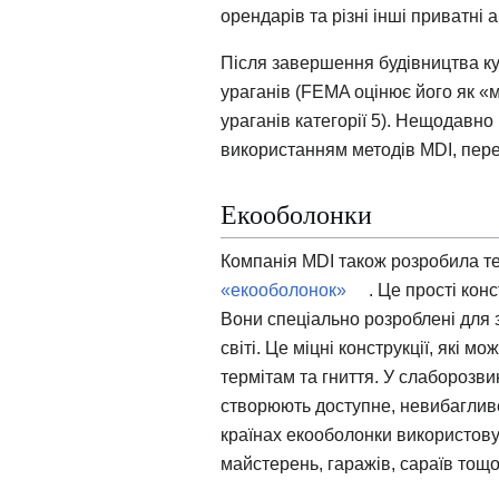
орендарів та різні інші приватні 
Після завершення будівництва ку
ураганів (FEMA оцінює його як «
ураганів категорії 5). Нещодавно
використанням методів MDI, пер
Екооболонки
Компанія MDI також розробила те
«екооболонок»
. Це прості конс
Вони спеціально розроблені для 
світі. Це міцні конструкції, які 
термітам та гниття. У слаборозв
створюють доступне, невибаглив
країнах екооболонки використову
майстерень, гаражів, сараїв тощо