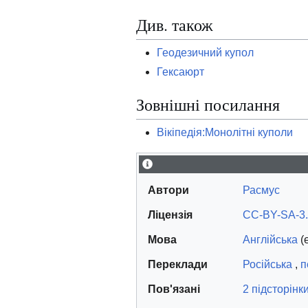
Див. також
Геодезичний купол
Гексаюрт
Зовнішні посилання
Вікіпедія:Монолітні куполи
Автори
Расмус
Ліцензія
CC-BY-SA-3
Мова
Англійська
(
Переклади
Російська
,
п
Пов'язані
2 підсторінк