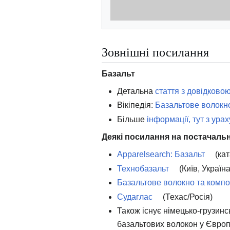
Зовнішні посилання
Базальт
Детальна
стаття з довідково
Вікіпедія:
Базальтове волокн
Більше
інформації, тут з ура
Деякі посилання на постачаль
Apparelsearch: Базальт
(кат
Технобазальт
(Київ, Україна
Базальтове волокно та компо
Судаглас
(Техас/Росія)
Також існує німецько-грузинс
базальтових волокон у Європ