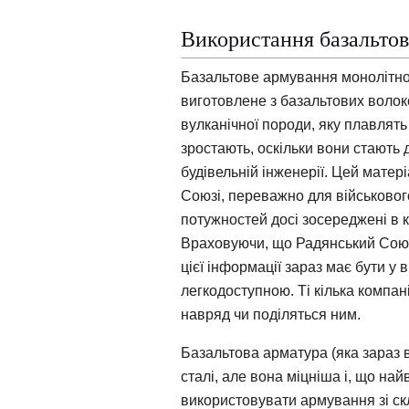
Використання базальто
Базальтове армування монолітно
виготовлене з базальтових волок
вулканічної породи, яку плавлять
зростають, оскільки вони стають
будівельній інженерії. Цей мате
Союзі, переважно для військовог
потужностей досі зосереджені в к
Враховуючи, що Радянський Союз
цієї інформації зараз має бути у 
легкодоступною. Ті кілька компан
навряд чи поділяться ним.
Базальтова арматура (яка зараз в
сталі, але вона міцніша і, що на
використовувати армування зі скл