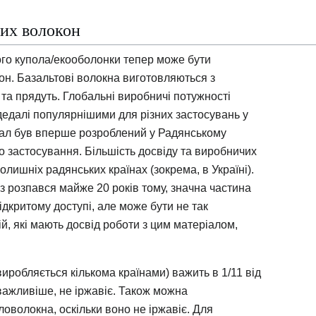
вих волокон
го купола/екооболонки тепер може бути
он. Базальтові волокна виготовляються з
 та прядуть. Глобальні виробничі потужності
 дедалі популярнішими для різних застосувань у
ріал був вперше розроблений у Радянському
о застосування. Більшість досвіду та виробничих
олишніх радянських країнах (зокрема, в Україні).
 розпався майже 20 років тому, значна частина
відкритому доступі, але може бути не так
ій, які мають досвід роботи з цим матеріалом,
иробляється кількома країнами) важить в 1/11 від
йважливіше, не іржавіє. Також можна
оволокна, оскільки воно не іржавіє. Для