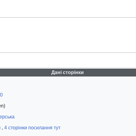
Дані сторінки
.0
en)
ерська
и
,
4 сторінки посилання тут