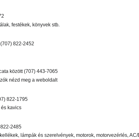
72
lak, festékek, könyvek stb.
 (707) 822-2452
ata között (707) 443-7065
ozók nézd meg a weboldalt
07) 822-1795
 és kavics
 822-2485
 kellékek, lámpák és szerelvények, motorok, motorvezérlés, AC/