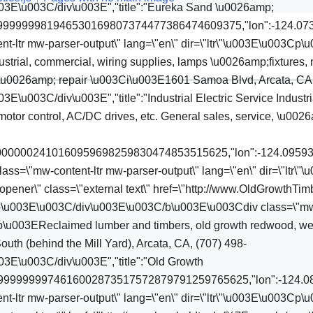
3E\u003C/div\u003E","title":"Eureka Sand \u0026amp;
61099999999981946530169807374477386474609375,"lon":-124.
ent-ltr mw-parser-output\" lang=\"en\" dir=\"ltr\"\u003E\u003Cp
strial, commercial, wiring supplies, lamps \u0026amp;fixtures,
e, \u0026amp; repair \u003Ci\u003E1601 Samoa Blvd, Arcata, CA
u003C/div\u003E","title":"Industrial Electric Service Industri
motor control, AC/DC drives, etc. General sales, service, \u00
25000000002410160959698259830474853515625,"lon":-124.095
lass=\"mw-content-ltr mw-parser-output\" lang=\"en\" dir=\"lt
noopener\" class=\"external text\" href=\"http://www.OldGrowth
u003E\u003C/div\u003E\u003C/b\u003E\u003Cdiv class=\"mw-c
Cp\u003EReclaimed lumber and timbers, old growth redwood, west
h (behind the Mill Yard), Arcata, CA, (707) 498-
3E\u003C/div\u003E","title":"Old Growth
271409999999974616002873517572879791259765625,"lon":-124
nt-ltr mw-parser-output\" lang=\"en\" dir=\"ltr\"\u003E\u003Cp