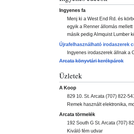
Ingyenes fa
Menj ki a West End Rd. és körb
egyik a Renner állomás mellett 
másik pedig Almquist Lumber k
Újrafelhasználható irodaszerek 
Ingyenes irodaszerek állnak a C
Arcata könyvtári kerékpárok
Üzletek
A Koop
829 10. St. Arcata (707) 822-54
Remek használt elektronika, mo
Arcata törmelék
192 South G St. Arcata (707) 8
Kiváló fém udvar