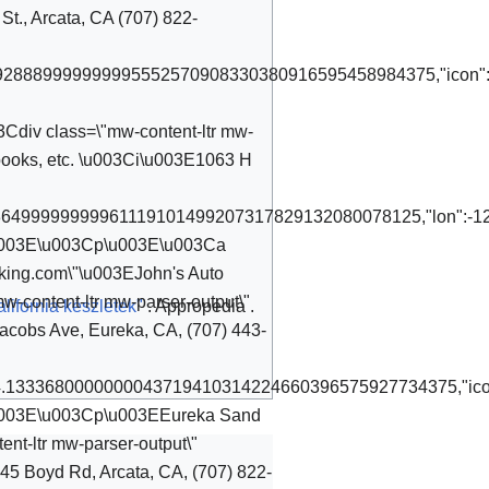
St., Arcata, CA (707) 822-
.0928889999999995552570908330380916595458984375,"icon":"
Cdiv class=\"mw-content-ltr mw-
, books, etc. \u003Ci\u003E1063 H
:40.87036499999999961119101499207317829132080078125,"lon"
r\"\u003E\u003Cp\u003E\u003Ca
recking.com\"\u003EJohn's Auto
content-ltr mw-parser-output\"
lifornia készletek"
. Appropedia
.
Jacobs Ave, Eureka, CA, (707) 443-
124.1333680000000043719410314224660396575927734375,"icon
r\"\u003E\u003Cp\u003EEureka Sand
t-ltr mw-parser-output\"
45 Boyd Rd, Arcata, CA, (707) 822-