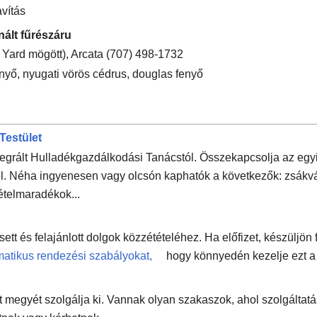
avítás
nált fűrészáru
Yard mögött), Arcata (707) 498-1732
fenyő, nyugati vörös cédrus, douglas fenyő
Testület
Integrált Hulladékgazdálkodási Tanácstól. Összekapcsolja az egyi
el. Néha ingyenesen vagy olcsón kaphatók a következők: zsákvá
ételmaradékok...
sett és felajánlott dolgok közzétételéhez. Ha előfizet, készüljön 
matikus rendezési szabályokat,
hogy könnyedén kezelje ezt a
t megyét szolgálja ki. Vannak olyan szakaszok, ahol szolgáltatá