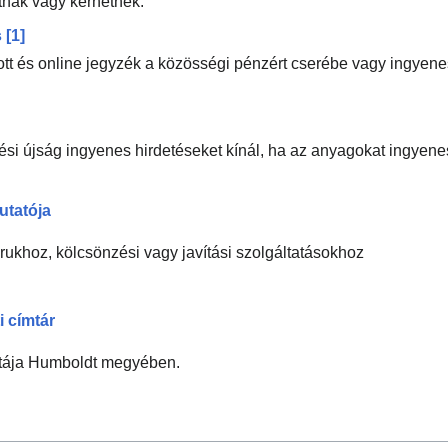
atnak vagy kérhetnek.
s
[1]
t és online jegyzék a közösségi pénzért cserébe vagy ingyenese
ési újság ingyenes hirdetéseket kínál, ha az anyagokat ingyene
utatója
ukhoz, kölcsönzési vagy javítási szolgáltatásokhoz
i címtár
istája Humboldt megyében.