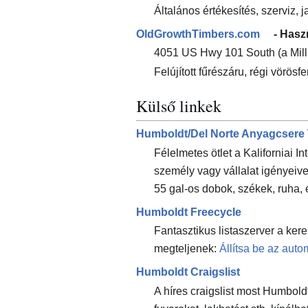
Általános értékesítés, szerviz, j
OldGrowthTimbers.com
- Hasz
4051 US Hwy 101 South (a Mill 
Felújított fűrészáru, régi vörös
Külső linkek
Humboldt/Del Norte Anyagcsere 
Félelmetes ötlet a Kaliforniai 
személy vagy vállalat igényeiv
55 gal-os dobok, székek, ruha, 
Humboldt Freecycle
Fantasztikus listaszerver a kere
megteljenek:
Állítsa be az auto
Humboldt Craigslist
A híres craigslist most Humbold