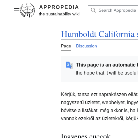
Jump
to
Main menu
content
Humboldt California 
Page
Discussion
This page is an automatic 
the hope that it will be usef
Kérjük, tartsa ezt naprakészen ellá
nagyszerű üzletet, webhelyet, ing
bővítse a listákat, még akkor is, h
vannak ezekről az üzletekről, kérjük
Ingyenes cuccok