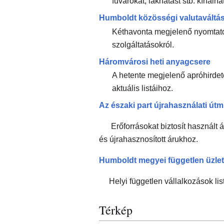
fuvarokat, lakhatást stb. kínálh
Humboldt közösségi valutaváltá
Kéthavonta megjelenő nyomtatot
szolgáltatásokról.
Háromvárosi heti anyagcsere
A hetente megjelenő apróhirdet
aktuális listáihoz.
Az északi part újrahasználati útm
Erőforrásokat biztosít használt ár
és újrahasznosított árukhoz.
Humboldt megyei független üzlet
Helyi független vállalkozások l
Térkép