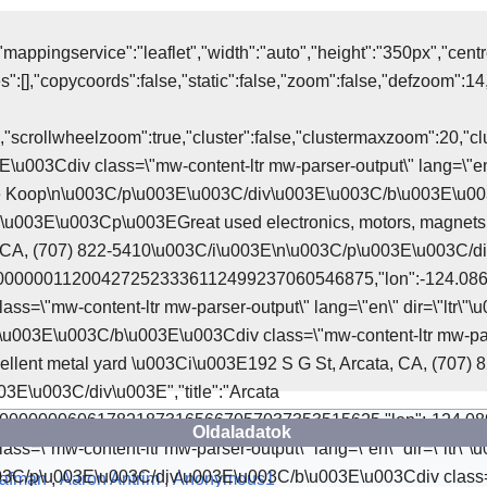
pingservice":"leaflet","width":"auto","height":"350px","centre":fa
ngles":[],"copycoords":false,"static":false,"zoom":false,"defzoom"
lse,"scrollwheelzoom":true,"cluster":false,"clustermaxzoom":20,"c
03E\u003Cdiv class=\"mw-content-ltr mw-parser-output\" lang=\"e
e Koop\n\u003C/p\u003E\u003C/div\u003E\u003C/b\u003E\u003
tr\"\u003E\u003Cp\u003EGreat used electronics, motors, magnets,
 CA, (707) 822-5410\u003C/i\u003E\n\u003C/p\u003E\u003C/div
3100000000112004272523336112499237060546875,"lon":-124.0
ass=\"mw-content-ltr mw-parser-output\" lang=\"en\" dir=\"ltr
u003E\u003C/b\u003E\u003Cdiv class=\"mw-content-ltr mw-pars
llent metal yard \u003Ci\u003E192 S G St, Arcata, CA, (707) 8
E\u003C/div\u003E","title":"Arcata
87100000000060617821873165667057037353515625,"lon":-124.
Oldaladatok
ass=\"mw-content-ltr mw-parser-output\" lang=\"en\" dir=\"ltr
3C/p\u003E\u003C/div\u003E\u003C/b\u003E\u003Cdiv class=\
rafman
,
Aaron Antrim
,
Anonymous1