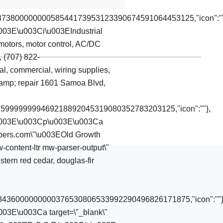
0737380000000058544173953123390674591064453125,"icon":""
\u003E\u003Ci\u003EIndustrial
 motors, motor control, AC/DC
, (707) 822-
al, commercial, wiring supplies,
26amp; repair 1601 Samoa Blvd,
93599999999469218892045319080352783203125,"icon":""},
r\"\u003E\u003Cp\u003E\u003Ca
Timbers.com\"\u003EOld Growth
ontent-ltr mw-parser-output\"
ern red cedar, douglas-fir
.08436000000000376530806533992290496826171875,"icon":""}
\u003E\u003Ca target=\"_blank\"