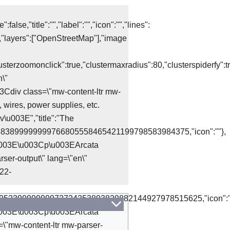
lse,"title":"","label":"","icon":"","lines":
:14,"layers":["OpenStreetMap"],"image
lusterzoomonclick":true,"clustermaxradius":80,"clusterspiderfy":t
n\"
Cdiv class=\"mw-content-ltr mw-
 wires, power supplies, etc.
\u003E","title":"The
8683899999999766805558465421199798583984375,"icon":""},
\"\u003E\u003Cp\u003EArcata
er-output\" lang=\"en\"
22-
0895239999999972724253893829882144927978515625,"icon":"
\"\u003E\u003Cp\u003EArcata
"mw-content-ltr mw-parser-