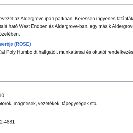
evezet az Aldergrove ipari parkban. Keressen ingyenes fatáblák
található West Endben és Aldergrove-ban, egy másik Aldergrove
özelében.
cseréje (ROSE)
al Poly Humboldt hallgatói, munkatársai és oktatói rendelkezés
10
torok, mágnesek, vezetékek, tápegységek stb.
22-4881