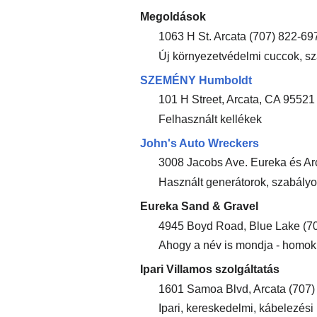
Megoldások
1063 H St. Arcata (707) 822-69
Új környezetvédelmi cuccok, szá
SZEMÉNY Humboldt
101 H Street, Arcata, CA 95521
Felhasznált kellékek
John's Auto Wreckers
3008 Jacobs Ave. Eureka és Arc
Használt generátorok, szabály
Eureka Sand & Gravel
4945 Boyd Road, Blue Lake (7
Ahogy a név is mondja - homok
Ipari Villamos szolgáltatás
1601 Samoa Blvd, Arcata (707)
Ipari, kereskedelmi, kábelezési