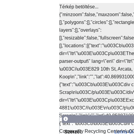
Térkép betöltése...
{"minzoom":false,"maxzoom":false,"map
[],"polygons":[],"circles":[],"recta
layers":[],"overlays":
[],"resizable":false,"fullscreen":fa
[],"locations":[{"text":"\u003Cb\u0
dir=\"ltr\"\u003E\u003Cp\u003ETh
parser-output\" lang=\"en\" dir=\"l
\u003Ci\u003E829 10th St, Arcata,
Koop\n","link":"","lat":40.8699
{"text":"\u003Cb\u003E\u003Cdiv cl
Scrap\n\u003C/p\u003E\u003C/div\
dir=\"ltr\"\u003E\u003Cp\u003EExce
4881\u003C/i\u003E\n\u003C/p\u003
Scrap\n","link":"","lat":40.858
{"text":"\u003Cb\u003E\u003Cdiv cl
Community Recycling Center\n\u00
Szerzői
Lonny G