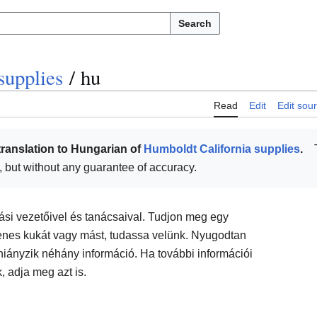
Search
supplies
/
hu
Read
Edit
Edit sou
translation to Hungarian of
Humboldt California supplies
.
ul, but without any guarantee of accuracy.
tási vezetőivel és tanácsaival. Tudjon meg egy
yenes kukát vagy mást, tudassa velünk. Nyugodtan
a hiányzik néhány információ. Ha további információi
, adja meg azt is.