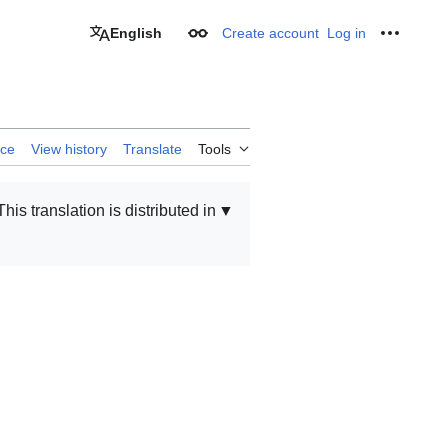
English
Create account
Log in
Appearance
Personal
rce
View history
Translate
Tools
This translation is distributed in
▼