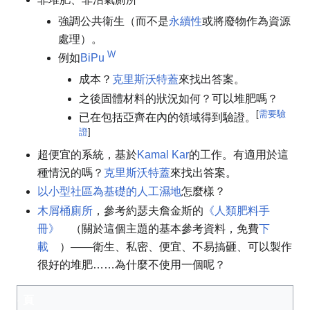
強調公共衛生（而不是
永續性
或將廢物作為資源
處理）。
W
例如
BiPu
成本？
克里斯沃特蓋
來找出答案。
之後固體材料的狀況如何？可以堆肥嗎？
[
需要驗
已在包括亞齊在內的領域得到驗證。
證
]
超便宜的系統，基於
Kamal Kar
的工作。有適用於這
種情況的嗎？
克里斯沃特蓋
來找出答案。
以小型社區為基礎的人工濕地
怎麼樣？
木屑桶廁所
，參考約瑟夫詹金斯的
《人類肥料手
冊》
（關於這個主題的基本參考資料，免費
下
載
）——衛生、私密、便宜、不易搞砸、可以製作
很好的堆肥……為什麼不使用一個呢？
頁