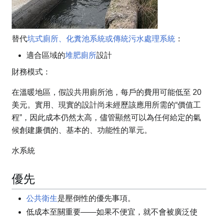
替代
坑式廁所、化糞池系統或傳統污水處理系統
：
適合區域的
堆肥廁所
設計
財務模式：
在溫暖地區，假設共用廁所池，每戶的費用可能低至 20
美元。實用、現實的設計尚未經歷該應用所需的“價值工
程”，因此成本仍然太高，儘管顯然可以為任何給定的氣
候創建廉價的、基本的、功能性的單元。
水系統
優先
公共衛生
是壓倒性的優先事項。
低成本至關重要——如果不便宜，就不會被廣泛使