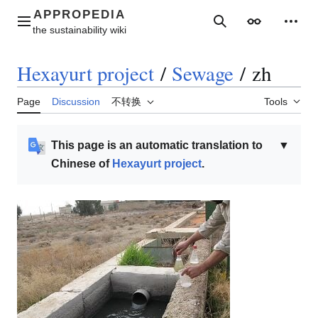
Jump
to
Main menu
Search
Appearance
Perso
content
Hexayurt project
/
Sewage
/
zh
Page
Discussion
不转换
Tools
This page is an automatic translation to
▼
Chinese of
Hexayurt project
.