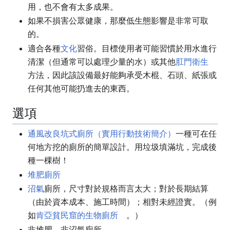
用，也不會有太多成果。
如果不損害公眾健康，那麼低生態影響是非常可取
的。
適合各種
文化
習俗。目標使用者可能習慣於用水進行
清潔（但通常可以處理少量的水）或其他
肛門衛生
方法，因此該設備最好能夠承受木棍、石頭、紙張或
任何其他可能扔進去的東西。
選項
通風改良坑式廁所（實用行動技術簡介）
一種可在任
何地方挖的廁所的簡單設計。用垃圾填滿坑，完成後
種一棵樹！
堆肥廁所
沼氣
廁所，尺寸對於規格而言太大；對於長期結算
（由於資本成本、施工時間）；相對未經證實。（例
如
肯亞貧民窟的生物廁所
。）
非堆肥、非沼氣廁所