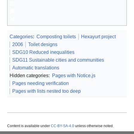
面
數
據
Categories
:
Composting toilets
Hexayurt project
2006
Toilet designs
SDG10 Reduced inequalities
SDG11 Sustainable cities and communities
Automatic translations
Hidden categories:
Pages with Notice.js
Pages needing verification
Pages with lists nested too deep
Content is available under
CC-BY-SA-4.0
unless otherwise noted.