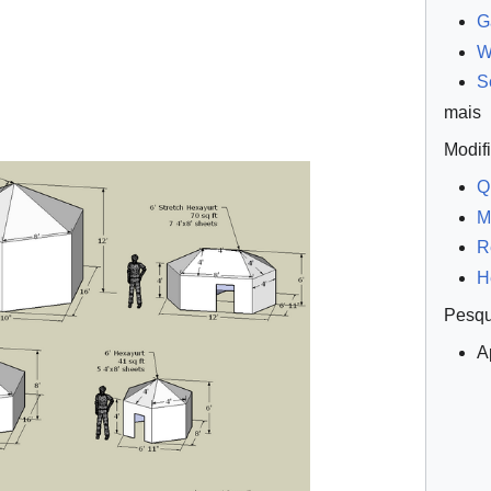
G
W
S
mais
Modif
Q
M
R
H
Pesqu
A