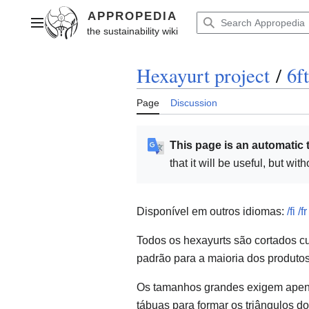
Jump
to
Main menu
content
Hexayurt project
/
6f
Page
Discussion
This page is an automatic 
that it will be useful, but wi
Disponível em outros idiomas:
/fi
/f
Todos os hexayurts são cortados c
padrão para a maioria dos produtos
Os tamanhos grandes exigem apenas
tábuas para formar os triângulos do