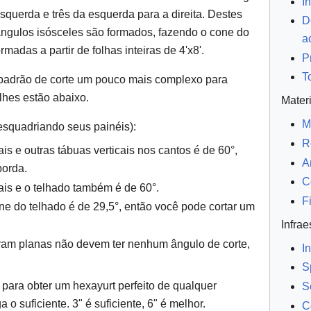
I
 esquerda e três da esquerda para a direita. Destes
D
riângulos isósceles são formados, fazendo o cone do
a
rmadas a partir de folhas inteiras de 4'x8'.
P
T
adrão de corte um pouco mais complexo para
lhes estão abaixo.
Mater
M
esquadriando seus painéis):
R
ais e outras tábuas verticais nos cantos é de 60°,
A
borda.
C
cais e o telhado também é de 60°.
F
ne do telhado é de 29,5°, então você pode cortar um
Infrae
ram planas não devem ter nenhum ângulo de corte,
I
S
o
para obter um hexayurt perfeito de qualquer
S
 o suficiente. 3" é suficiente, 6" é melhor.
C