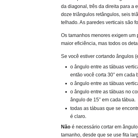
da diagonal, três da direita para a
doze triângulos retângulos, seis t
telhado. As paredes verticais são fo
Os tamanhos menores exigem um p
maior eficiência, mas todos os deta
Se você estiver cortando ângulos (
o ângulo entre as tábuas vertic
então você corta 30° em cada 
o ângulo entre as tábuas verti
o ângulo entre as tábuas no co
ângulo de 15° em cada tábua.
todas as tábuas que se encont
é claro.
Não
é necessário cortar em ângul
tamanho, desde que se use fita larga