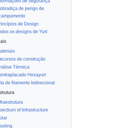
nformações de segurança
obradiça de perigo de
campamento
rincípios de Design
odos os designs de Yurt
iais
ateriais
ecursos de construção
nálise Térmica
ontraplacado Hexayurt
ita de filamento bidirecional
strutura
nfraestrutura
pectrum of Infrastructure
olar
ooling