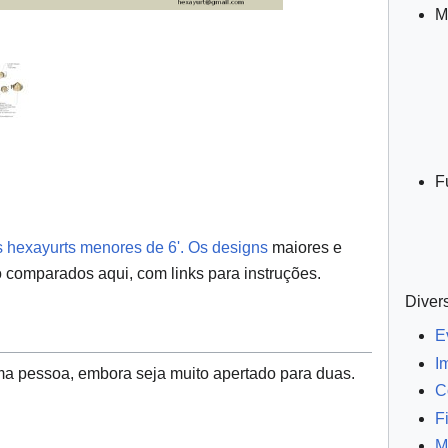
M
F
hexayurts menores de 6'. Os designs
maiores e
 comparados aqui, com links para instruções.
Diver
E
I
a pessoa, embora seja muito apertado para duas.
C
F
M