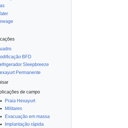
as
ater
ewage
icações
uadro
odificação BFD
efrigerador Sleepbreeze
exayurt Permanente
isar
plicações de campo
Praia Hexayurt
Militares
Evacuação em massa
Implantação rápida