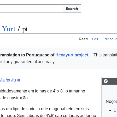
Search
t Yurt
/
pt
Read
Edit
Edit sou
translation to Portuguese of
Hexayurt project
.
This translat
thout any guarantee of accuracy.
r
/ja
/pt
/ru
/tr
uidadosamente em folhas de 4' x 8', o tamanho
 de construção.
Noçõe
 um tipo de corte - corte diagonal reto em seis
C
 telhado. Seis tábuas de 4'x8' são cortadas ao longo