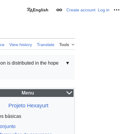
English
Create account
Log in
Appearance
Personal
rce
View history
Translate
Tools
ion is distributed in the hope
▼
Menu
Projeto Hexayurt
s básicas
onjunto