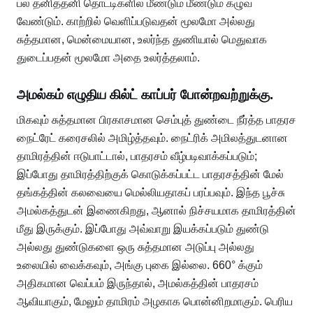
பல தனித்தனி தொட்டிகளில் மீண்டும் மீண்டும் கழுவ
வேண்டும். காற்றில் வெளிப்படுவதன் மூலமோ அல்லது
சுத்தமான, மென்மையான, உலர்ந்த துணியால் மெதுவாக
துடைப்பதன் மூலமோ அதை உலர்த்தலாம்.
அமல்கம் எழுதிய கில்ட் காப்பர் போன்றவற்றுக்கு.
மிகவும் சுத்தமான பிரகாசமான செம்புத் துண்டை நீர்த்த பாதரச
நைட்ரேட் கரைசலில் அமிழ்த்தவும். நைட்ரிக் அமிலத்துடனான
தாமிரத்தின் ஈடுபாட்டால், பாதரசம் வீழ்படிவாக்கப்படும்;
இப்போது தாமிரத்திற்குக் கொடுக்கப்பட்ட பாதரசத்தின் மேல்
தங்கத்தின் கலவையை மெல்லியதாகப் பரப்பவும். இந்த பூச்சு
அமல்கத்துடன் இணைகிறது, ஆனால் நிச்சயமாக தாமிரத்தின்
மீது இருக்கும். இப்போது அவ்வாறு இயக்கப்படும் துண்டு
அல்லது துண்டுகளை ஒரு சுத்தமான அடுப்பு அல்லது
உலையில் வைக்கவும், அங்கு புகை இல்லை. 660° க்கும்
அதிகமான வெப்பம் இருந்தால், அமல்கத்தின் பாதரசம்
ஆவியாகும், மேலும் தாமிரம் அழகாக பொன்னிறமாகும். பெரிய