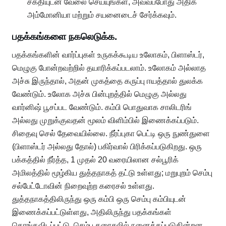
சக்தியுடன் வேலை செய்யுங்கள், அவ்வப்போது அதிக
அம்மோனியா மற்றும் சயனைடைச் சேர்க்கவும்.
பதக்கங்களை நகலெடுக்க.
பதக்கங்களின் வார்ப்புகள் உருகக்கூடிய உலோகம், பிளாஸ்டர்,
மெழுகு போன்றவற்றில் தயாரிக்கப்படலாம். உலோகம் அல்லாத
அச்சு இருந்தால், அதன் முகத்தை கருப்பு ஈயத்தால் துலக்க
வேண்டும். உலோக அச்சு பின்புறத்தில் மெழுகு அல்லது
வார்னிஷ் பூசப்பட வேண்டும். கம்பி பொதுவாக சாலிடரிங்
அல்லது முறுக்குவதன் மூலம் விளிம்பில் இணைக்கப்படும்.
சிதைவு செல் தேவையில்லை. நீர்ப்புகா பெட்டி ஒரு நுண்துளை
(பிளாஸ்டர் அல்லது தோல்) பகிர்வால் பிரிக்கப்படுகிறது. ஒரு
பக்கத்தில் நீர்த்த, 1 முதல் 20 வரையிலான சல்பூரிக்
அமிலத்தில் மூழ்கிய துத்தநாகத் தட்டு உள்ளது; மறுபுறம் செம்பு
சல்பேட்டோவின் நிறைவுற்ற கரைசல் உள்ளது.
துத்தநாகத்திலிருந்து ஒரு கம்பி ஒரு செம்பு கம்பியுடன்
இணைக்கப்பட்டுள்ளது, அதிலிருந்து பதக்கங்கள்
தொங்கவிடப்பட்டு, செம்பு கரைசலில் நனைக்கப்படுகின்றன.