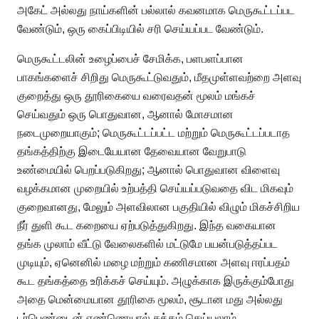
அகேட் அல்லது நாய்களின் பல்லால் கவனமாக மெருகூட்டப்பட
வேண்டும், ஒரு கைப்பிடியில் சரி செய்யப்பட வேண்டும்.
மெருகூட்டலின் உழைப்பைச் சேமிக்க, பளபளப்பான
பாகங்களைச் சிறிது மெருகூட்டுவதும், மீதமுள்ளவற்றை அளவு
குறைத்து ஒரு தூரிகையை வரைவதன் மூலம் மங்கச்
செய்வதும் ஒரு பொதுவான, ஆனால் மோசமான
நடைமுறையாகும்; மெருகூட்டப்பட்ட மற்றும் மெருகூட்டப்படாத
தங்கத்திற்கு இடையேயான தேவையான வேறுபாடு
உண்மையில் பெறப்படுகிறது; ஆனால் பொதுவான விளைவு
வழக்கமான முறையில் உற்பத்தி செய்யப்படுவதை விட மிகவும்
குறைவானது, மேலும் அளவிலான பகுதியில் விழும் மிகச்சிறிய
நீர் துளி கூட கறையை ஏற்படுத்துகிறது. இந்த வகையான
தங்க முலாம் வீட்டு வேலைகளில் மட்டுமே பயன்படுத்தப்பட
முடியும், ஏனெனில் மழை மற்றும் கணிசமான அளவு ஈரப்பதம்
கூட தங்கத்தை உரிக்கச் செய்யும். அழுக்காக இருக்கும்போது
அதை மென்மையான தூரிகை மூலம், சூடான மது அல்லது
டர்பெண்டைன் எண்ணெயால் சுத்தம் செய்யலாம்.