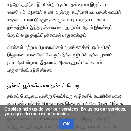
சந்தேகத்திற்கு இடமின்றி ஆவியாதல் மூலம் இழக்கப்பட
வேண்டும்; ஆனால் துணி அல்லது கடற்பாசி ஃபியலின் வாயில்
ஈதரைப் பயன்படுத்துவதன் மூலம் ஈரப்படுத்தப்படலாம்.
தங்கத்தின் இந்த பூச்சு எஃகு மீது நீண்ட நேரம் இருக்கும்,
மேலும் அது துருப்பிடிக்காமல் பாதுகாக்கும்.
வாள்கள் மற்றும் பிற கருவிகள் அலங்கரிக்கப்படும் விதம்
இதுதான். லான்செட்டுகளும் இந்த வழியில் தங்க முலாம்
பூசப்படுகின்றன, இதனால் அவை துருப்பிடிக்காமல்
பாதுகாக்கப்படுகின்றன.
தங்கப் பூச்சுக்கான தங்கப் பொடி.
தங்கப் பொடியை மூன்று வெவ்வேறு வழிகளில் தயாரிக்கலாம்:
ஒரு மண் சாந்தில் சிறிது தங்க இலையை சிறிது தேன் அல்லது
Cookies help us deliver our services. By using our services,
கெட்டியான பசை நீரில் போட்டு, தங்கம் மிகவும் நுண்ணிய
you agree to our use of cookies.
துகள்களாக மாறும் வரை அரைக்கவும். இது முடிந்ததும்,
OK
சிறிது வெதுவெதுப்பான நீர் தேன் அல்லது பசையை கழுவி,