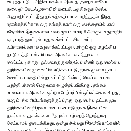
உலர்த்தப்படும், அதிகமாகவோ அல்லது குறைவாகவோ,
கலைஞர் செயல்முறையின் கடைசி பகுதிக்குச் செல்ல
அனுமதிக்கும், இது தங்கத்தைப் பயன்படுத்துதல். இந்த
நோக்கத்திற்காக ஒரு தங்கத் தாள் ஒரு மெத்தையில் பரவி
(தோலின் இறுக்கமான உறை மூலம் சுமார் 8 அங்குல சதுரத்தில்
ஒரு மரத் துண்டில் பாதுகாக்கப்பட்ட சில மடிப்பு
ஃபிளானல்களால் உருவாக்கப்பட்டது), மற்றும் ஒரு மழுங்கிய
தட்டு-கத்தியால் சரியான அளவிலான கீற்றுகளாக
வெட்டப்படுகிறது; ஒவ்வொரு துண்டும், பின்னர் ஒரு மெல்லிய
தூரிகையின் முனையில் எடுக்கப்பட்டு, தங்க முலாம் பூசப்பட
வேண்டிய பகுதியில் தடவப்பட்டு, பின்னர் மென்மையான
பருத்தி பந்தால் மெதுவாக அழுத்தப்படுகிறது. தங்கம்
உடனடியாக அளவின் ஒட்டும் மேற்பரப்பில் ஒட்டிக்கொள்கிறது,
மேலும், சில நிமிடங்களுக்குப் பிறகு, ஒரு பெரிய ஒட்டக முடி
தூரிகையின் திறமையான பயன்பாடு தங்க இலையின்
தளர்வான துகள்களை மீதமுள்ளவற்றைத் தொந்தரவு
செய்யாமல் துடைக்கிறது. ஒன்று அல்லது இரண்டு நாட்களில்
அளவு முற்றிலும் காய்ந்துவிடும், மேலும் அறுவை சிகிச்சை