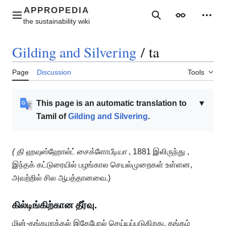
Jump
to
Main menu
Search
Appearance
Perso
content
Gilding and Silvering
/
ta
Page
Discussion
Tools
This page is an automatic translation to
▼
Tamil of
Gilding and Silvering
.
( தி ஹவுஸ்ஹோல்ட் சைக்ளோபீடியா
, 1881 இலிருந்து
,
இந்தக் கட்டுரையில் பழங்கால செயல்முறைகள் உள்ளன,
அவற்றில் சில ஆபத்தானவை.)
கில்டிங்கிற்கான தீர்வு.
மின்-தங்கமாக்கல் இதேபோல் செய்யப்படுகிறது. தங்கம்