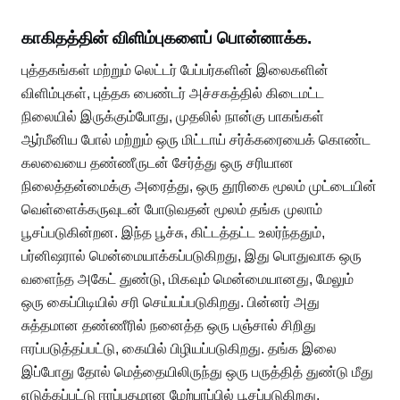
காகிதத்தின் விளிம்புகளைப் பொன்னாக்க.
புத்தகங்கள் மற்றும் லெட்டர் பேப்பர்களின் இலைகளின்
விளிம்புகள், புத்தக பைண்டர் அச்சகத்தில் கிடைமட்ட
நிலையில் இருக்கும்போது, ​​முதலில் நான்கு பாகங்கள்
ஆர்மீனிய போல் மற்றும் ஒரு மிட்டாய் சர்க்கரையைக் கொண்ட
கலவையை தண்ணீருடன் சேர்த்து ஒரு சரியான
நிலைத்தன்மைக்கு அரைத்து, ஒரு தூரிகை மூலம் முட்டையின்
வெள்ளைக்கருவுடன் போடுவதன் மூலம் தங்க முலாம்
பூசப்படுகின்றன. இந்த பூச்சு, கிட்டத்தட்ட உலர்ந்ததும்,
பர்னிஷரால் மென்மையாக்கப்படுகிறது, இது பொதுவாக ஒரு
வளைந்த அகேட் துண்டு, மிகவும் மென்மையானது, மேலும்
ஒரு கைப்பிடியில் சரி செய்யப்படுகிறது. பின்னர் அது
சுத்தமான தண்ணீரில் நனைத்த ஒரு பஞ்சால் சிறிது
ஈரப்படுத்தப்பட்டு, கையில் பிழியப்படுகிறது. தங்க இலை
இப்போது தோல் மெத்தையிலிருந்து ஒரு பருத்தித் துண்டு மீது
எடுக்கப்பட்டு ஈரப்பதமான மேற்பரப்பில் பூசப்படுகிறது.