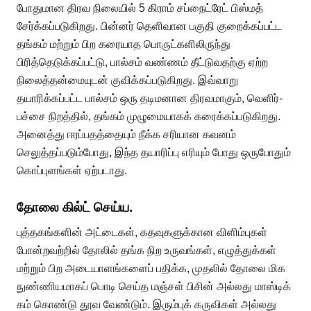
போதுமான திரவ நிலையில் 5 கிராம் சப்நைட்ரேட் பிஸ்மத்
சேர்க்கப்படுகிறது. பின்னர் தெளிவான பகுதி குறைக்கப்பட்ட
தங்கம் மற்றும் பிற கரையாத பொருட்களிலிருந்து
பிரித்தெடுக்கப்பட்டு, பால்சம் வண்ணம் தீட்டுவதற்கு ஏற்ற
நிலைத்தன்மையுடன் குவிக்கப்படுகிறது. இவ்வாறு
தயாரிக்கப்பட்ட பால்சம் ஒரு தடிமனான திரவமாகும், வெளிர்-
பச்சை நிறத்தில், தங்கம் முழுமையாகக் கரைக்கப்படுகிறது.
அனைத்து ஈரப்பதத்தையும் நீக்க சரியான கவனம்
செலுத்தப்படும்போது, ​​இந்த தயாரிப்பு எரியும் போது ஒருபோதும்
கொப்புளங்கள் ஏற்படாது.
தோலை கில்ட் செய்ய.
புத்தகங்களின் அட்டைகள், கதவுகளுக்கான விளிம்புகள்
போன்றவற்றில் தோலில் தங்க நிற உருவங்கள், எழுத்துக்கள்
மற்றும் பிற அடையாளங்களைப் பதிக்க, முதலில் தோலை மிக
நுண்ணியமாகப் பொடி செய்த மஞ்சள் பிசின் அல்லது மாஸ்டிக்
கம் கொண்டு தூவ வேண்டும். இரும்புக் கருவிகள் அல்லது