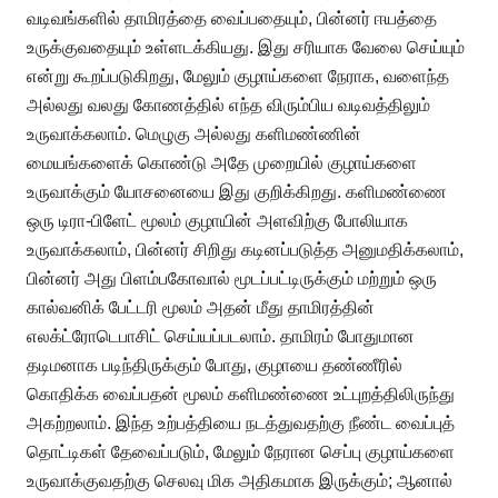
வடிவங்களில் தாமிரத்தை வைப்பதையும், பின்னர் ஈயத்தை
உருக்குவதையும் உள்ளடக்கியது. இது சரியாக வேலை செய்யும்
என்று கூறப்படுகிறது, மேலும் குழாய்களை நேராக, வளைந்த
அல்லது வலது கோணத்தில் எந்த விரும்பிய வடிவத்திலும்
உருவாக்கலாம். மெழுகு அல்லது களிமண்ணின்
மையங்களைக் கொண்டு அதே முறையில் குழாய்களை
உருவாக்கும் யோசனையை இது குறிக்கிறது. களிமண்ணை
ஒரு டிரா-பிளேட் மூலம் குழாயின் அளவிற்கு போலியாக
உருவாக்கலாம், பின்னர் சிறிது கடினப்படுத்த அனுமதிக்கலாம்,
பின்னர் அது பிளம்பகோவால் மூடப்பட்டிருக்கும் மற்றும் ஒரு
கால்வனிக் பேட்டரி மூலம் அதன் மீது தாமிரத்தின்
எலக்ட்ரோடெபாசிட் செய்யப்படலாம். தாமிரம் போதுமான
தடிமனாக படிந்திருக்கும் போது, ​​குழாயை தண்ணீரில்
கொதிக்க வைப்பதன் மூலம் களிமண்ணை உட்புறத்திலிருந்து
அகற்றலாம். இந்த உற்பத்தியை நடத்துவதற்கு நீண்ட வைப்புத்
தொட்டிகள் தேவைப்படும், மேலும் நேரான செப்பு குழாய்களை
உருவாக்குவதற்கு செலவு மிக அதிகமாக இருக்கும்; ஆனால்