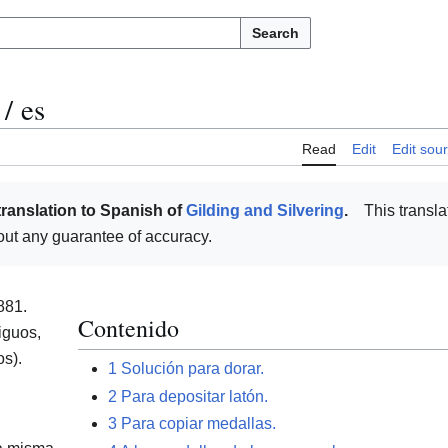
Search
/
es
Read
Edit
Edit sou
translation to Spanish of
Gilding and Silvering
.
This transla
thout any guarantee of accuracy.
881.
Contenido
iguos,
os).
1
Solución para dorar.
2
Para depositar latón.
3
Para copiar medallas.