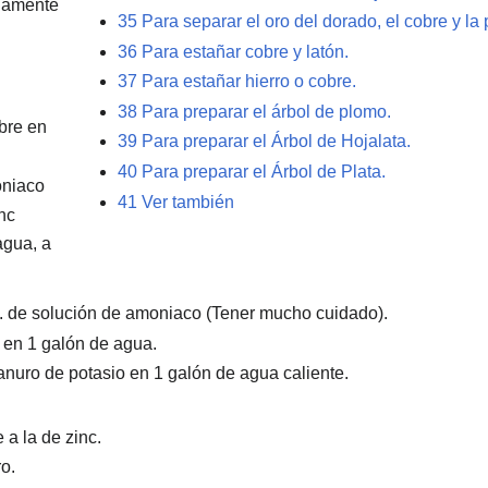
adamente
35
Para separar el oro del dorado, el cobre y la 
36
Para estañar cobre y latón.
37
Para estañar hierro o cobre.
38
Para preparar el árbol de plomo.
bre en
39
Para preparar el Árbol de Hojalata.
40
Para preparar el Árbol de Plata.
oniaco
41
Ver también
nc
agua, a
t. de solución de amoniaco (Tener mucho cuidado).
a en 1 galón de agua.
ianuro de potasio en 1 galón de agua caliente.
 a la de zinc.
o.