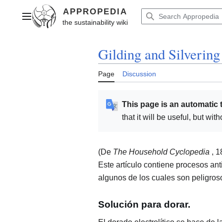
Jump
to
Main menu
content
Gilding and Silvering
Page
Discussion
This page is an automatic 
that it will be useful, but wi
(De
The Household Cyclopedia
, 1
Este artículo contiene procesos ant
algunos de los cuales son peligros
Solución para dorar.