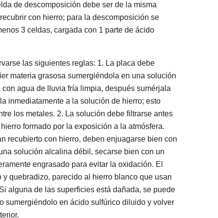
 celda de descomposición debe ser de la misma
 recubrir con hierro; para la descomposición se
 menos 3 celdas, cargada con 1 parte de ácido
varse las siguientes reglas: 1. La placa debe
ier materia grasosa sumergiéndola en una solución
 con agua de lluvia fría limpia, después sumérjala
ala inmediatamente a la solución de hierro; esto
re los metales. 2. La solución debe filtrarse antes
 hierro formado por la exposición a la atmósfera.
n recubierto con hierro, deben enjuagarse bien con
 una solución alcalina débil, secarse bien con un
eramente engrasado para evitar la oxidación. El
o y quebradizo, parecido al hierro blanco que usan
 Si alguna de las superficies está dañada, se puede
ro sumergiéndolo en ácido sulfúrico diluido y volver
erior.