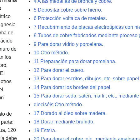
la misma
4
A las medallas de bronce y cobre.
o
5
Depositar cobre sobre hierro.
ítrico
6
Protección voltaica de metales.
agnesia
7
Recubrimiento de placas electrotípicas con hie
orma de
8
Tubos de cobre fabricados mediante proceso 
 ácido
9
Para dorar vidrio y porcelana.
anuro de
10
Otro método.
an los
11
Preparación para dorar porcelana.
oro,
12
Para dorar el cuero.
 El
13
Para dorar escritos, dibujos, etc. sobre pape
 otros
14
Para dorar los bordes del papel.
el
15
Para dorar seda, satén, marfil, etc., mediant
un
dieciséis
Otro método.
17
Dorado al óleo sobre madera.
ato de
18
Dorar mediante bruñido.
 parte;
gua, 120
19
Estera.
ría debe
20
Para dorar el cobre, etc., mediante amalgam