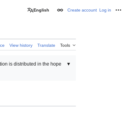
English
Create account
Log in
Appearance
Personal
rce
View history
Translate
Tools
tion is distributed in the hope
▼