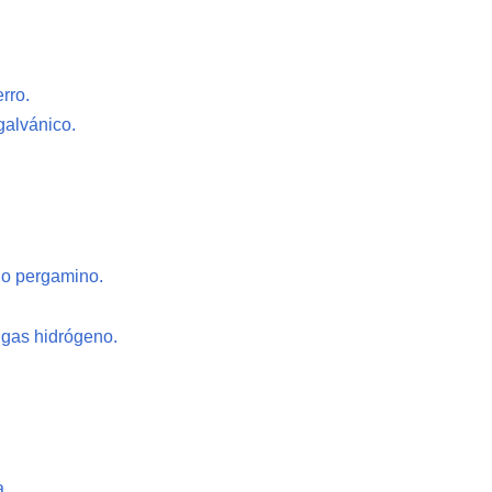
rro.
galvánico.
l o pergamino.
e gas hidrógeno.
a.