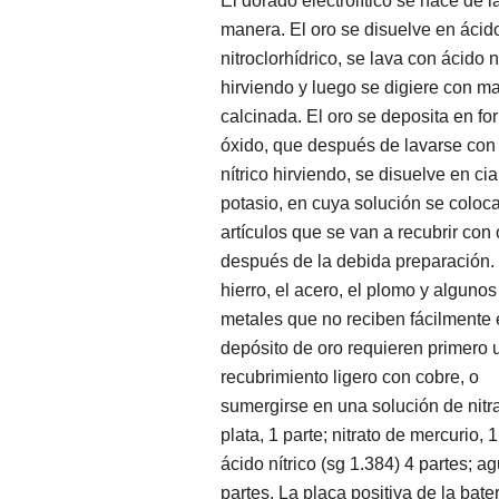
El dorado electrolítico se hace de 
manera. El oro se disuelve en ácid
nitroclorhídrico, se lava con ácido n
hirviendo y luego se digiere con m
calcinada. El oro se deposita en f
óxido, que después de lavarse con
nítrico hirviendo, se disuelve en ci
potasio, en cuya solución se coloc
artículos que se van a recubrir con 
después de la debida preparación.
hierro, el acero, el plomo y algunos
metales que no reciben fácilmente 
depósito de oro requieren primero 
recubrimiento ligero con cobre, o
sumergirse en una solución de nitr
plata, 1 parte; nitrato de mercurio, 1
ácido nítrico (sg 1.384) 4 partes; a
partes. La placa positiva de la bate