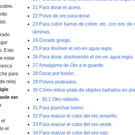
 cobre.
21
Para dorar el acero.
rito
22
Polvo de oro para dorar.
bil.
23
Para cubrir barras de cobre, etc. con oro, 
láminas.
orado
24
Dorado griego.
egar
25
Para disolver el oro en agua regia.
o. Esto
26
Para dorar, disolviendo el oro en agua regia.
e estar
27
Amalgama de Oro a lo grande.
arezca
28
Dorar por fusión.
uche para
de reloj
29
Polvos plateados.
iglo
30
Cómo retirar plata de objetos bañados en pl
uede ser
30.1
Otro método.
a
31
Para planchar hierro.
32
Para realzar el color del oro amarillo.
 el
33
Para realzar el color del oro verde.
o el
34
Para realzar el color del oro rojo.