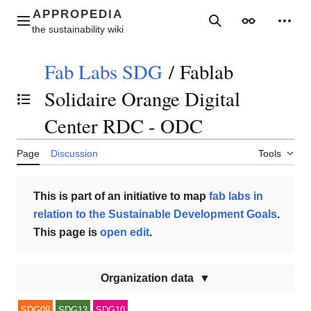
Jump
to
Main menu
Search
Appearance
Perso
content
Fab Labs SDG
/
Fablab
Solidaire Orange Digital
Toggle the table of contents
Center RDC - ODC
Page
Discussion
Tools
This is part of an initiative to map
fab labs in
relation to the Sustainable Development Goals
.
This page is
open edit
.
Organization data
SDG09
SDG13
SDG10