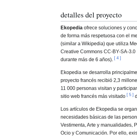
detalles del proyecto
Ekopedia
ofrece soluciones y cono
de forma más respetuosa con el med
(similar a Wikipedia) que utiliza M
Creative Commons CC-BY-SA-3.0 (tr
[
4
]
durante más de 6 años).
Ekopedia se desarrolla principalmen
proyecto francés recibió 2,3 millon
11 000 personas visitan y participa
[
5
]
sitio web francés más visitado
d
Los artículos de Ekopedia se organi
necesidades básicas de las person
Vestimenta, Arte y manualidades, 
Ocio y Comunicación. Por ello, exi