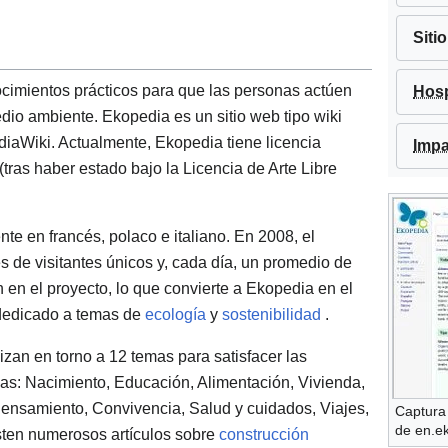
Siti
cimientos prácticos para que las personas actúen
Hosp
io ambiente. Ekopedia es un sitio web tipo wiki
ediaWiki. Actualmente, Ekopedia tiene licencia
Impa
as haber estado bajo la Licencia de Arte Libre
te en francés, polaco e italiano. En 2008, el
es de visitantes únicos y, cada día, un promedio de
n en el proyecto, lo que convierte a Ekopedia en el
edicado a temas de
ecología
y
sostenibilidad
.
zan en torno a 12 temas para satisfacer las
as: Nacimiento, Educación, Alimentación, Vivienda,
Pensamiento, Convivencia, Salud y cuidados, Viajes,
Captura 
de en.e
sten numerosos artículos sobre
construcción