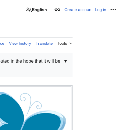
English
Create account
Log in
Appearance
Personal
rce
View history
Translate
Tools
buted in the hope that it will be
▼