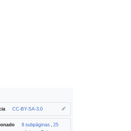
cia
CC-BY-SA-3.0
ionado
8 subpáginas
,
25