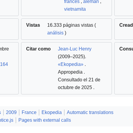
francés
,
alemán
,
vietnamita
Vistas
16.333 páginas vistas (
Crea
análisis
)
mbre
Citar como
Jean-Luc Henry
Consu
(2009–2025).
.164
«Ekopedia»
.
Appropedia
.
Consultado el 21 de
octubre de 2025
.
s
2009
France
Ekopedia
Automatic translations
tice.js
Pages with external calls