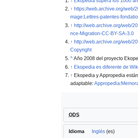
↑
Ekopedia supera los 1000 art
↑
https://web.archive.org/web/
mage:Lettres-patentes-fondati
↑
http://web.archive.org/web/2
nce-Migration-CC-BY-SA-3.0
↑
http://web.archive.org/web/2
Copyright
^
Año 2008 del proyecto Ekope
↑
Ekopedia es diferente de Wik
↑
Ekopedia y Appropedia están
adaptable:
Appropedia:Memora
ODS
Idioma
Inglés
(es)