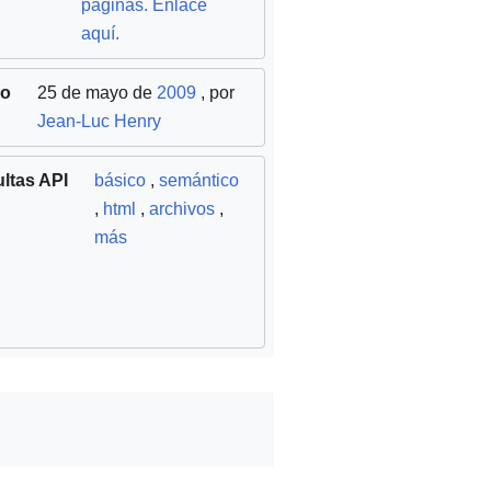
páginas. Enlace
aquí.
do
25 de mayo de
2009
, por
Jean-Luc Henry
ltas API
básico
,
semántico
,
html
,
archivos
,
más