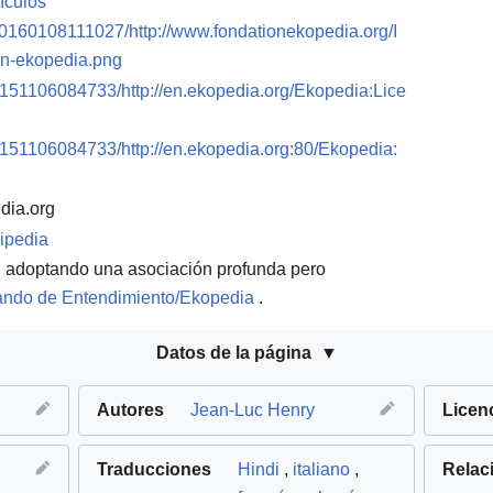
ículos
20160108111027/http://www.fondationekopedia.org/I
on-ekopedia.png
0151106084733/http://en.ekopedia.org/Ekopedia:Lice
0151106084733/http://en.ekopedia.org:80/Ekopedia:
dia.org
ipedia
 adoptando una asociación profunda pero
ndo de Entendimiento/Ekopedia
.
Datos de la página
Autores
Jean-Luc Henry
Licen
Traducciones
Hindi
,
italiano
,
Relac