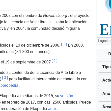
e 2002 con el nombre de
Newlimits.org
, el proyecto
o la Licencia de Arte Libre. Utilizaba la aplicación
tiva y, en 2004, la comunidad decidió migrar a
Logotip
[
1
]
ículos el 10 de diciembre de 2006.
En 2008,
tículos (> 1 800 en francés).
D
[
2
]
 el 19 de septiembre de 2007
Tipo
do su contenido de la Licencia de Arte Libre a
[
3
]
0)
para facilitar el intercambio de contenido con
Acti
ppropedia
.
Año 
de Ekopedia a mediados de 2015, su
versión
e en febrero de 2017, con casi 2500 artículos. Puede
Área
a recuperación de Ekopedia
aquí
.