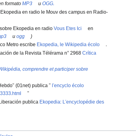
en formato
MP3
u
OGG.
e Ekopedia en radio le Mouv des campus en Radio-
e sobre Ekopedia en radio
Vous Etes Ici
en
mp3
u
ogg
)
ico Metro escribe
Ekopedia, le Wikipedia écolo
.
cación de la Revista Télérama n° 2968
Crítica
Wikipédia, comprendre et participer sobre
Hebdo" (01net) publica "
l'encyclo écolo
03333.html
"
Liberación publica
Ekopedia: L'encyclopédie des