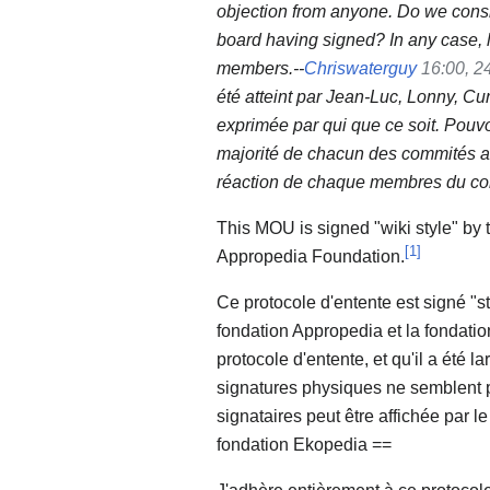
objection from anyone. Do we consi
board having signed? In any case, 
members.--
Chriswaterguy
16:00, 2
été atteint par Jean-Luc, Lonny, Cur
exprimée par qui que ce soit. Pouv
majorité de chacun des commités a 
réaction de chaque membres du co
This MOU is signed "wiki style" by
[
1
]
Appropedia Foundation.
Ce protocole d'entente est signé "st
fondation Appropedia et la fondatio
protocole d'entente, et qu'il a été l
signatures physiques ne semblent p
signataires peut être affichée par l
fondation Ekopedia ==