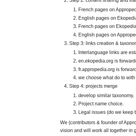
Step 2: content sharing and tra
French pages on Appropedi
English pages on Ekopedia
French pages on Ekopedia 
English pages on Approped
Step 3: links creation & taxon
Interlanguage links are est
en.ekopedia.org is forwar
fr.appropedia.org is forwa
we choose what do to with
Step 4: projects merge
develop similar taxonomy.
Project name choice.
Legal issues (do we keep b
We (contributors & founder of Appr
vision and will work all together in