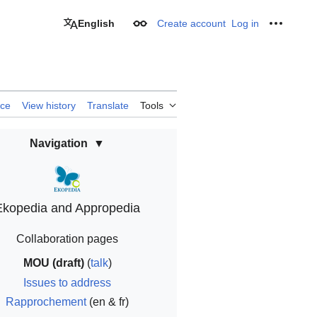
English
Create account
Log in
Appearance
Personal
rce
View history
Translate
Tools
Navigation
Ekopedia and Appropedia
Collaboration pages
MOU (draft)
(
talk
)
Issues to address
Rapprochement
(en & fr)