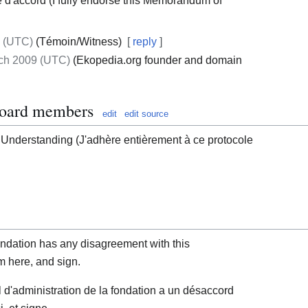
e d'accord (I fully endorse this Memorandum of
9 (UTC)
(Témoin/Witness)
[
reply
]
rch 2009 (UTC)
(Ekopedia.org founder and domain
board members
edit
edit source
 Understanding (J'adhère entièrement à ce protocole
undation has any disagreement with this
 here, and sign.
l d'administration de la fondation a un désaccord