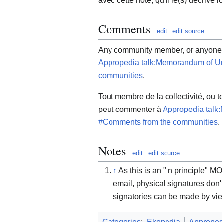
avec cette note, qu'il le(s) décrive ic
Comments
edit
edit source
Any community member, or anyone wi
Appropedia talk:Memorandum of U
communities
.
Tout membre de la collectivité, ou 
peut commenter à
Appropedia talk
#Comments from the communities
.
Notes
edit
edit source
↑
As this is an "in principle" 
email, physical signatures don'
signatories can be made by vi
Categories
:
Ekopedia
Approped