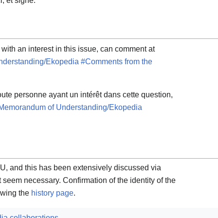
i, et signe.
th an interest in this issue, can comment at
nderstanding/Ekopedia #Comments from the
toute personne ayant un intérêt dans cette question,
:Memorandum of Understanding/Ekopedia
MOU, and this has been extensively discussed via
t seem necessary. Confirmation of the identity of the
ewing the
history page
.
ia collaborations