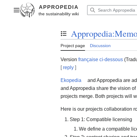
Jump
to
Main menu
content
Appropedia:Memor
Toggle the table of contents
Project page
Discussion
Version
française ci-dessous
(Trad
[
reply
]
Ekopedia
and Appropedia are ad
and Appropedia share the vision of 
projects merge. Both projects will w
Here is our projects collaboration 
Step 1: Compatible licensing
We define a compatible lic