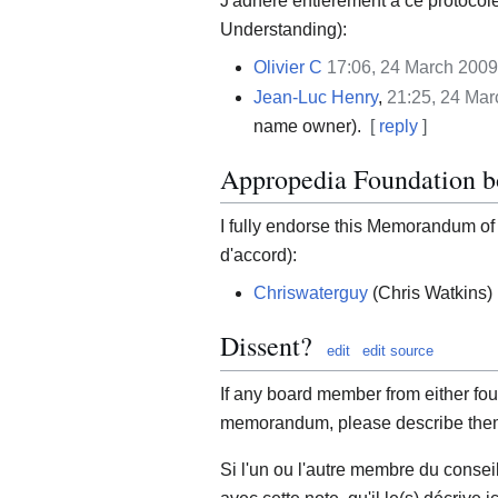
J'adhère entièrement à ce protocol
Understanding):
Olivier C
17:06, 24 March 200
Jean-Luc Henry
,
21:25, 24 Ma
name owner).
[
reply
]
Appropedia Foundation 
I fully endorse this Memorandum of
d'accord):
Chriswaterguy
(Chris Watkins)
Dissent?
edit
edit source
If any board member from either fo
memorandum, please describe them
Si l'un ou l'autre membre du consei