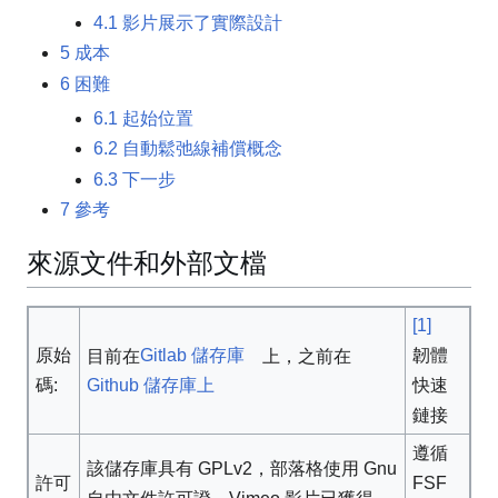
4.1
影片展示了實際設計
5
成本
6
困難
6.1
起始位置
6.2
自動鬆弛線補償概念
6.3
下一步
7
參考
來源文件和外部文檔
[1]
Gitlab 儲存庫
原始
韌體
目前在
上，之前在
Github 儲存庫上
碼:
快速
鏈接
遵循
該儲存庫具有 GPLv2，部落格使用 Gnu
許可
FSF