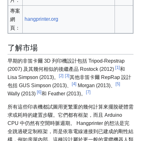
片：
專案
hangprinter.org
網
頁：
了解市場
早期的非笛卡爾 3D 列印機設計包括 Tripod-Repstrap
[1]
(2007) 及其幾何相似的後繼產品 Rostock (2012)
和
[2]
[3]
Lisa Simpson (2013)。
其他非笛卡爾 RepRap 設計
[4]
[5]
包括 GUS Simpson (2013)、
Morgan (2013)、
[6]
[7]
Wally (2013)
和 Feather (2013)。
所有這些印表機都試圖用更繁重的幾何計算來擺脫硬體需
求或耗時的建置步驟。它們都有框架，而且 Arduino
CPU 中仍然有空閒時脈週期。 Hangprinter 的想法是完
全跳過硬定制框架，而是依靠電線連接到已建成的剛性結
構，例如房屋內部。這種設計屬於更一般的電纜機器人類