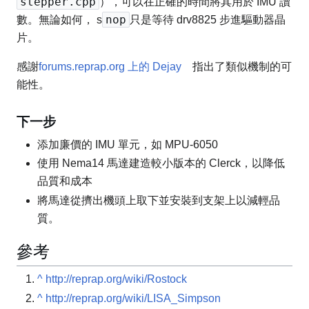
stepper.cpp
），可以在正確的時間將其用於 IMU 讀
nop
數。無論如何，
s
只是等待 drv8825 步進驅動器晶
片。
感謝
forums.reprap.org 上的 Dejay
指出了類似機制的可
能性。
下一步
添加廉價的 IMU 單元，如 MPU-6050
使用 Nema14 馬達建造較小版本的 Clerck，以降低
品質和成本
將馬達從擠出機頭上取下並安裝到支架上以減輕品
質。
參考
^
http://reprap.org/wiki/Rostock
^
http://reprap.org/wiki/LISA_Simpson