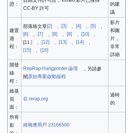
自由文件許可證，Vimeo 影片已獲得
證：
的建
CC-BY 許可
議
影片
[2]
[3]
[4]
[5]
部落格文章
、
、
、
、
建置
和圖
[6]
[7]
[8]
[9]
[10]
、
、
、
、
、
過
片，
]
[12]
[13]
[14]
[11
、
、
、
、
程：
非常
[15]
[16]
、
詳細
開發
RepRap Hangprinter 論壇
，另請參
線
原始專案啟動線程
閱
程：
維基
過時
在 rerap.org
頁
的
面：
所有
維梅奧用戶 23166500
影