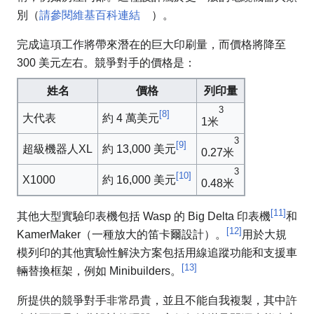
別（
請參閱維基百科連結
）。
完成這項工作將帶來潛在的巨大印刷量，而價格將降至
300 美元左右。競爭對手的價格是：
姓名
價格
列印量
3
[8]
大代表
約 4 萬美元
1米
3
[9]
超級機器人XL
約 13,000 美元
0.27米
3
[10]
X1000
約 16,000 美元
0.48米
[11]
其他大型實驗印表機包括 Wasp 的 Big Delta 印表機
和
[12]
KamerMaker（一種放大的笛卡爾設計）。
用於大規
模列印的其他實驗性解決方案包括用線追蹤功能和支援車
[13]
輛​​替換框架，例如 Minibuilders。
所提供的競爭對手非常昂貴，並且不能自我複製，其中許