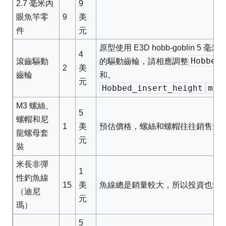
2.7 毫米內
9
9
眼魚竿零
美
件
元
原型使用 E3D hobb-goblin 
4
Hobbed
滾齒驅動
的驅動齒輪，請
相應調整
2
美
齒輪
和
。
元
Hobbed_insert_height
mea
M3 螺絲、
5
螺帽和尼
1
預估價格，螺絲和螺帽往往銷售量
美
龍螺母套
元
裝
米長非彈
1
性釣魚線
15
魚線總是銷量較大，所以投資也會
美
（迪尼
元
瑪）
5