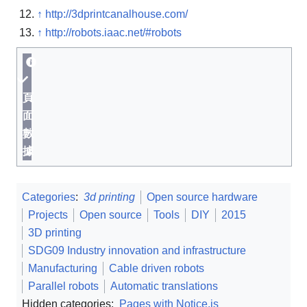
↑
http://3dprintcanalhouse.com/
↑
http://robots.iaac.net/#robots
頁
面
數
據
Categories
:
3d printing
Open source hardware
Projects
Open source
Tools
DIY
2015
3D printing
SDG09 Industry innovation and infrastructure
Manufacturing
Cable driven robots
Parallel robots
Automatic translations
Hidden categories:
Pages with Notice.js