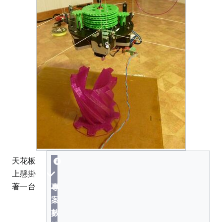
天花板
上懸掛
著一台
專
案
數