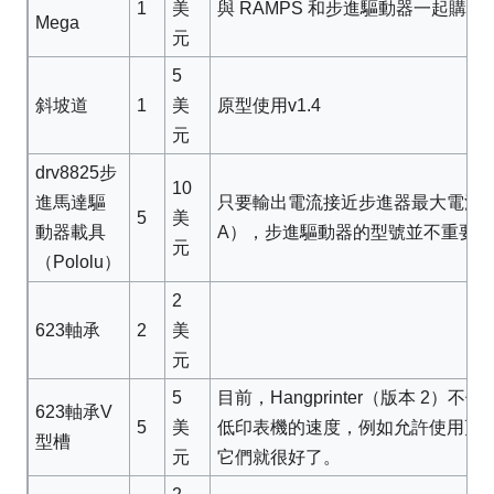
1
與 RAMPS 和步進驅動器一起購
美
Mega
元
5
斜坡道
1
原型使用v1.4
美
元
drv8825步
10
只要輸出電流接近步進器最大電流（17H
進馬達驅
5
美
A），步進驅動器的型號並不重要
動器載具
元
（Pololu）
2
623軸承
2
美
元
5
目前，Hangprinter（版本 2
623軸承V
5
美
低印表機的速度，例如允許使用更
型槽
元
它們就很好了。