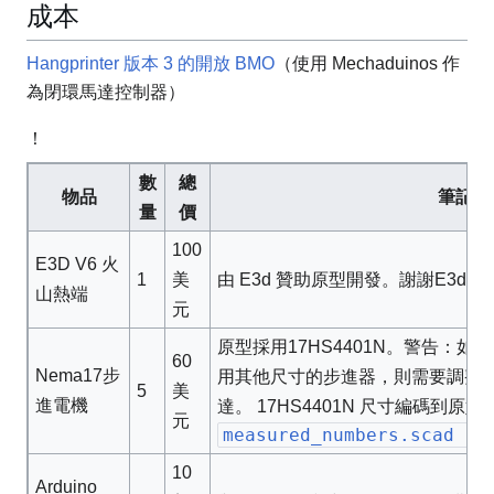
成本
Hangprinter 版本 3 的開放 BMO
（使用 Mechaduinos 作
為閉環馬達控制器）
！
數
總
物品
筆記
量
價
100
E3D V6 火
1
由 E3d 贊助原型開發。謝謝E3d！
美
山熱端
元
原型採用17HS4401N。警告：
60
Nema17步
用其他尺寸的步進器，則需要調整 C
5
美
進電機
達。 17HS4401N 尺寸編碼到原始
元
measured_numbers.scad
10
Arduino