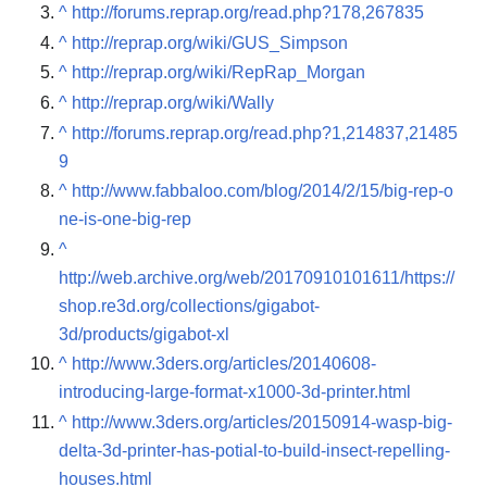
^
http://forums.reprap.org/read.php?178,267835
^
http://reprap.org/wiki/GUS_Simpson
^
http://reprap.org/wiki/RepRap_Morgan
^
http://reprap.org/wiki/Wally
^
http://forums.reprap.org/read.php?1,214837,21485
9
^
http://www.fabbaloo.com/blog/2014/2/15/big-rep-o
ne-is-one-big-rep
^
http://web.archive.org/web/20170910101611/https://
shop.re3d.org/collections/gigabot-
3d/products/gigabot-xl
^
http://www.3ders.org/articles/20140608-
introducing-large-format-x1000-3d-printer.html
^
http://www.3ders.org/articles/20150914-wasp-big-
delta-3d-printer-has-potial-to-build-insect-repelling-
houses.html