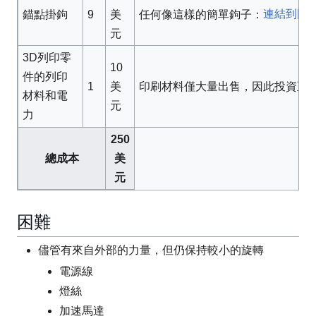
連結到圖
錨點掛鉤
9
任何像這樣的簡單鉤子：
美
元
3D列印零
10
件的列印
1
印刷材料僅大量出售，因此投資至少 
美
材料和電
元
力
250
總成本
美
元
困難
儘管有來自外部的力量，但仍保持較小的旋轉
電源線
燈絲
加速馬達