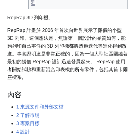
據
RepRap 3D 列印機。
RepRap 計畫於 2006 年首次向世界展示了廉價的小型
3D 列印。這個想法是，無論第一個設計的品質如何，能
夠列印自己零件的 3D 列印機都將透過迭代等進化得到改
進。事實證明這是非常正確的，因為一個大型社區圍繞著
最初的幾個 RepRap 設計迅速發展起來。 RepRap 使用
者開始試驗和重新混合印表機的所有零件，包括其笛卡爾
座標系。
內容
1
來源文件和外部文檔
2
了解市場
3
專案目標
4
設計