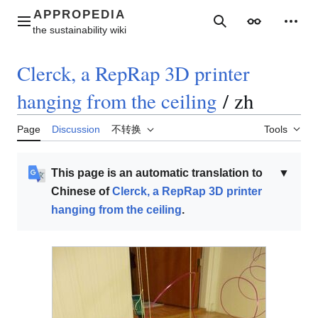
Jump
to
Main menu
Search
Appearance
Perso
content
Clerck, a RepRap 3D printer
hanging from the ceiling
/
zh
Page
Discussion
不转换
Tools
This page is an automatic translation to
▼
Chinese of
Clerck, a RepRap 3D printer
hanging from the ceiling
.