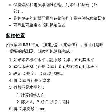
保持燈絲和電源線遠離齒輪、列印件和熱端（外
部）。
足夠準確的韌體配置可在整個列印量中保持線路緊湊
可靠且可重複地找到起始位置
起始位置
如果添加 IMU 單元（加速度計 + 陀螺儀），這可能是唯
一需要的感測器。歸位可以這樣完成：
如果印表機不水平，請擰緊 D 線，直到其水平
降低印表機（延長 D 線）直到熱端撞到列印表面
設定 D 長度。 D 軸現已校準
將 D 線再延長 2 毫米
雖然不是水平的：
計算傾斜方向
擰緊 A、B 或 C 以抵消傾斜
將 D 線旋緊 2 mm