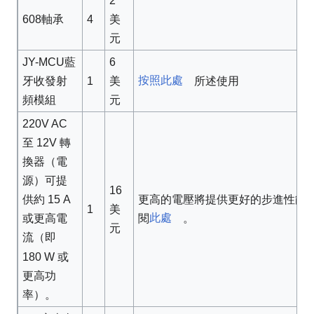
2
608軸承
4
美
元
JY-MCU藍
6
按照此處
1
所述使用
牙收發射
美
頻模組
元
220V AC
至 12V 轉
換器（電
源）可提
16
更高的電壓將提供更好的步進性能
供約 15 A
1
美
此處
閱
。
或更高電
元
流（即
180 W 或
更高功
率）。