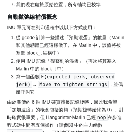
我們現在處於原始位置，所有軸均已校準
自動鬆弛線補償概念
IMU 單元可在列印過程中以以下方式使用：
從 gcode 計算一些描述「預期混蛋」的數量（Marlin
和其他韌體已經這樣做了。在 Marlin 中，該值將被
塞進 block_t 結構中）
使用 IMU 記錄「觀察到的混蛋」（再次將其塞入
Marlin 中的 block_t 中）
F(expected jerk, observed
寫一個函數
jerk)
Move_to_tighten_strings
→
，並偶
爾呼叫它
由於廉價的 6 軸 IMU 確實擅長記錄旋轉，因此我希望
「加加速度」的概念包括旋轉（預期旋轉始終為 0）。計
nop
時確實很重要，但 Hangprinter-Marlin 已經
在步進
程式碼中間有五個操作（請參閱 中的主力函數