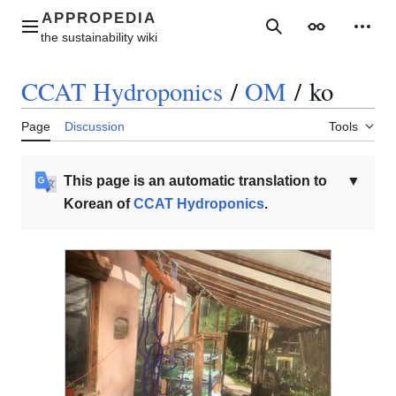
Jump
to
Main menu
Search
Appearance
Perso
content
CCAT Hydroponics
/
OM
/
ko
Page
Discussion
Tools
This page is an automatic translation to
▼
Korean of
CCAT Hydroponics
.