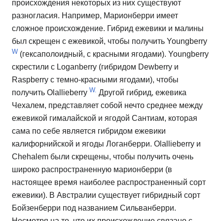
происхождения некоторых из них существуют
разногласия.
Например, Марионберри имеет
сложное происхождение.
Гибрид ежевики и малины
был скрещен с ежевикой, чтобы получить Youngberry
W
(гексаполоидный, с красными ягодами).
Youngberry
скрестили с Loganberry (гибридом Dewberry и
Raspberry с темно-красными ягодами), чтобы
W.
получить
Olallieberry
Другой гибрид, ежевика
Чехалем, представляет собой нечто среднее между
ежевикой гималайской и ягодой Сантиам, которая
сама по себе является гибридом ежевики
калифорнийской и ягоды Логанберри.
Olallieberry и
Chehalem были скрещены, чтобы получить очень
широко распространенную марионберри (в
настоящее время наиболее распространенный сорт
ежевики).
В Австралии существует гибридный сорт
Бойзенберри под названием Сильванберри.
Несмотря на то, что их происхождение связано с