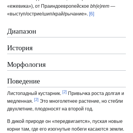
«ежевика»), от Праиндоевропейское
bh(e)rem
—
«выступ/острие/шип/край/рычание».
[6]
Диапазон
История
Морфология
Поведение
[2]
Листопадный кустарник.
Привычка роста долгая и
[2]
медленная.
Это многолетнее растение, но стебли
двухлетние, плодоносят на второй год.
В дикой природе он «передвигается», пуская новые
корни там, где его изогнутые побеги касаются земли.