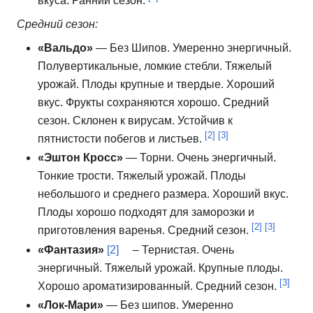
вкуса.
Ранний сезон.
Средний сезон:
«Вальдо»
— Без Шипов.
Умеренно энергичный.
Полувертикальные, ломкие стебли.
Тяжелый
урожай.
Плоды крупные и твердые.
Хороший
вкус.
Фрукты сохраняются хорошо.
Средний
сезон.
Склонен к вирусам.
Устойчив к
[2]
[3]
пятнистости побегов и листьев.
«Эштон Кросс»
— Торни.
Очень энергичный.
Тонкие трости.
Тяжелый урожай.
Плоды
небольшого и среднего размера.
Хороший вкус.
Плоды хорошо подходят для заморозки и
[2]
[3]
приготовления варенья.
Средний сезон.
«Фантазия»
[2]
– Тернистая.
Очень
энергичный.
Тяжелый урожай.
Крупные плоды.
[3]
Хорошо ароматизированный.
Средний сезон.
«Лок-Мари»
— Без шипов.
Умеренно