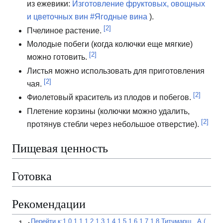
из ежевики:
Изготовление фруктовых, овощных
и цветочных вин #Ягодные вина
).
[2]
Пчелиное растение.
Молодые побеги (когда колючки еще мягкие)
[2]
можно готовить.
Листья можно использовать для приготовления
[2]
чая.
[2]
Фиолетовый краситель из плодов и побегов.
Плетение корзины (колючки можно удалить,
[2]
протянув стебли через небольшое отверстие).
Пищевая ценность
Готовка
Рекомендации
Перейти к:
1,0
1,1 1,2
1,3 1,4 1,5 1,6 1,7 1,8
Титчмарш
,
А
(