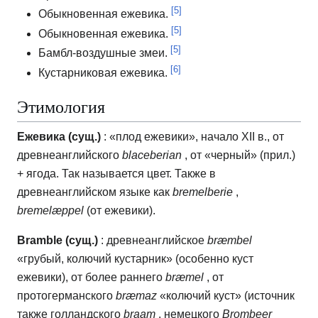
[5]
Обыкновенная ежевика.
[5]
Обыкновенная ежевика.
[5]
Бамбл-воздушные змеи.
[6]
Кустарниковая ежевика.
Этимология
Ежевика (сущ.)
: «плод ежевики», начало XII в., от
древнеанглийского
blaceberian
, от «черный» (прил.)
+ ягода.
Так называется цвет.
Также в
древнеанглийском языке как
bremelberie
,
bremelæppel
(от ежевики).
Bramble (сущ.)
: древнеанглийское
bræmbel
«грубый, колючий кустарник» (особенно куст
ежевики), от более раннего
bræmel
, от
протогерманского
bræmaz
«колючий куст» (источник
также голландского
braam
, немецкого
Brombeer