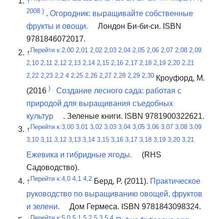
↑
2008
)
.
Огородник: выращивайте собственные
фрукты и овощи.
Лондон Би-би-си.
ISBN
9781846072017.
Перейти к:
2,00
2,01
2,02
2,03
2,04
2,05
2,06
2,07
2,08
2,09
↑
2,10 2,11
2,12
2,13 2,14
2,15
2,16
2,17
2,18
2,19
2,20
2,21
2,22
2,23
2,2
4
2,25
2,26
2,27
2,28
2,29
2,30
Кроуфорд, М.
)
.
(2016
Создание лесного сада: работая с
природой для выращивания съедобных
культур
.
Зеленые книги.
ISBN 9781900322621.
Перейти к:
3,00
3,01
3,02
3,03
3,04
3,05
3,06
3,07
3,08
3,09
↑
3,10
3,11
3,12
3,13
3,14
3,15
3,16
3,17
3,18
3,19
3,20
3,21
Ежевика и гибридные ягоды.
(RHS
Садоводство).
Перейти к:
4,0
4,1
4,2
↑
Берд, Р. (2011).
Практическое
руководство по выращиванию овощей, фруктов
и зелени.
Дом Гермеса.
ISBN 9781843098324.
Перейти к:
5,0
5,1
5,2
5,3
5,4