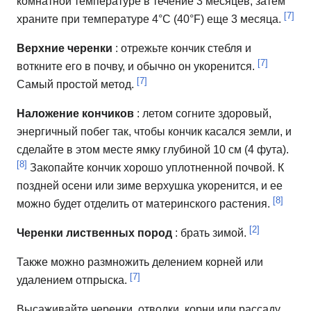
комнатной температуре в течение 3 месяцев, затем
[7]
храните при температуре 4°C (40°F) еще 3 месяца.
Верхние черенки
: отрежьте кончик стебля и
[7]
воткните его в почву, и обычно он укоренится.
[7]
Самый простой метод.
Наложение кончиков
: летом согните здоровый,
энергичный побег так, чтобы кончик касался земли, и
сделайте в этом месте ямку глубиной 10 см (4 фута).
[8]
Закопайте кончик хорошо уплотненной почвой.
К
поздней осени или зиме верхушка укоренится, и ее
[8]
можно будет отделить от материнского растения.
[2]
Черенки лиственных пород
: брать зимой.
Также можно размножить делением корней или
[7]
удалением отпрыска.
Высаживайте черенки, отводки, корни или рассаду