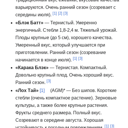
варьируются.
Очень ранний сезон (созревает с
[1]
[2]
[3]
середины июля).
«Блэк Батт»
— Тернистый.
Умеренно
энергичный.
Стебли 1,8-2,4 м.
Тяжелый урожай.
Плоды крупные (до 5 см), хорошего качества.
Умеренный вкус, который улучшается при
приготовлении.
Ранний сезон (созревание
[1]
[3]
начинается в конце июля).
«Карака Блэк»
— Тернистая.
Компактный.
Довольно крупный плод.
Очень хороший вкус.
[3]
Ранний сезон.
«Лох Тай»
[1]
(AGM)* — Без шипов.
Короткие
стебли (очень компактное растение).
Зерновые
культуры, а также более крупные растения.
Фрукты среднего размера.
Полный вкус.
Созревают в середине августа.
Хорошая
[1]
[3]
устойчивость к погодным повреждениям.