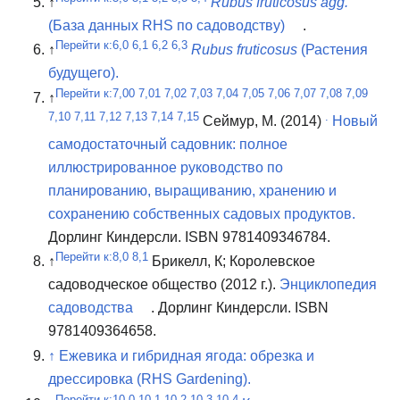
↑
Rubus fruticosus agg.
(База данных RHS по садоводству)
.
Перейти к:
6,0
6,1
6,2
6,3
↑
Rubus fruticosus
(Растения
будущего).
Перейти к:
7,00
7,01
7,02
7,03
7,04
7,05
7,06
7,07
7,08 7,09
↑
7,10
7,11
7,12
7,13
7,14
7,15
.
Сеймур, М. (2014)
Новый
самодостаточный садовник: полное
иллюстрированное руководство по
планированию, выращиванию, хранению и
сохранению собственных садовых продуктов.
Дорлинг Киндерсли.
ISBN 9781409346784.
Перейти к:
8,0
8,1
↑
Брикелл, К;
Королевское
садоводческое общество (2012 г.).
Энциклопедия
садоводства
.
Дорлинг Киндерсли.
ISBN
9781409364658.
↑
Ежевика и гибридная ягода: обрезка и
дрессировка (RHS Gardening).
Перейти к:
10,0
10,1
10,2
10,3
10,4