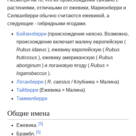
растениями, отличными от ежевики, Марионберри и
Силванберри обычно считаются ежевикой, а
следующие - гибридными ягодами.
Бойзенберри
(происхождение неясно. Возможно,
происхождение включает малину европейскую (
Rubus idaeus
), ежевику европейскую (
Rubus
fruticosus
), ежевику американскую (
Rubus
aboriginum
) и логановую ягоду (
Rubus ×
loganobaccus
).
Логанберри
(
R. caesius
/ Клубника × Малина)
Тайберри
(Ежевика × Малина)
Таммелберри
Общие имена
[5]
Ежевика.
[5]
Брамбл.