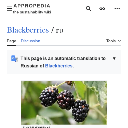
Jump
to
Main menu
Search
Appearance
Perso
content
Blackberries
/
ru
Page
Discussion
Tools
This page is an automatic translation to
▼
Russian of
Blackberries
.
Дикая ежевика