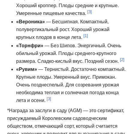
Хороший кроппер.
Плоды средние и крупные.
[3]
Умеренные пищевые качества.
«Вероника»
— Бесшипная.
Компактный,
полувертикальный рост.
Хороший урожай
[1]
крупных плодов в конце лета.
«Торнфри»
— Без Шипов.
Энергичный.
Очень
обильный урожай.
Плоды среднего-крупного
[2]
размера.
Сладко-кислый вкус.
Поздний сезон.
«Рувим»
— Тернистый.
Достаточно компактный.
Крупные плоды.
Умеренный вкус.
Примокан.
Очень позднеспелый.
Для созревания урожая
необходима теплая и солнечная погода конца
[3]
лета и осени.
*Награда за заслуги в саду (AGM) — это сертификат,
присуждаемый Королевским садоводческим
обществом, отмечающий сорт, который считается
очень хорошим и подходит для выращивания в саду