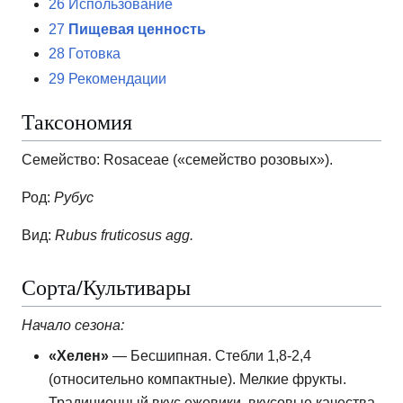
26
Использование
27
Пищевая ценность
28
Готовка
29
Рекомендации
Таксономия
Семейство: Rosaceae («семейство розовых»).
Род:
Рубус
Вид:
Rubus fruticosus agg.
Сорта/Культивары
Начало сезона:
«Хелен»
— Бесшипная.
Стебли 1,8-2,4
(относительно компактные).
Мелкие фрукты.
Традиционный вкус ежевики, вкусовые качества