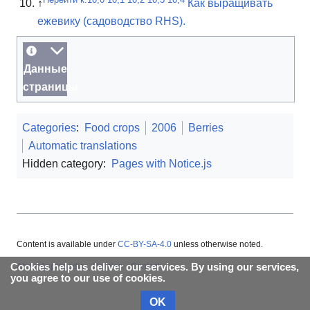
↑
Как выращивать
ежевику (садоводство RHS).
Данные
страницы
Categories
:
Food crops
2006
Berries
Automatic translations
Hidden category:
Pages with Notice.js
Content is available under
CC-BY-SA-4.0
unless otherwise noted.
About Appropedia
Policies
Contact
Cookies help us deliver our services. By using our services,
you agree to our use of cookies.
OK