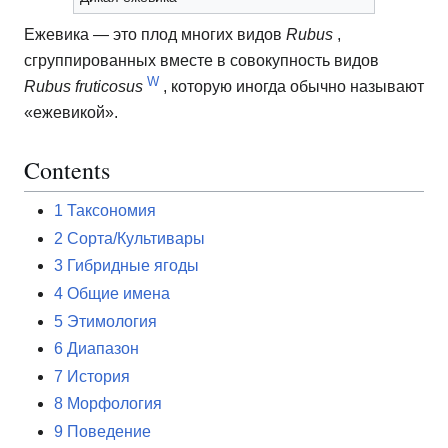
Ежевика — это плод многих видов
Rubus
,
сгруппированных вместе в
совокупность видов
W
Rubus fruticosus
, которую иногда обычно называют
«ежевикой».
Contents
1
Таксономия
2
Сорта/Культивары
3
Гибридные ягоды
4
Общие имена
5
Этимология
6
Диапазон
7
История
8
Морфология
9
Поведение