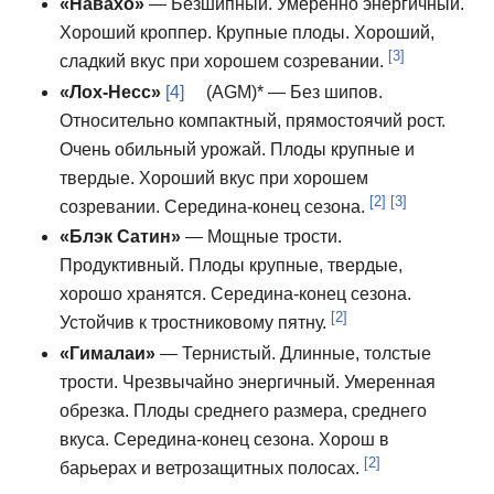
«Навахо»
— Безшипный.
Умеренно энергичный.
Хороший кроппер.
Крупные плоды.
Хороший,
[3]
сладкий вкус при хорошем созревании.
«Лох-Несс»
[4]
(AGM)* — Без шипов.
Относительно компактный, прямостоячий рост.
Очень обильный урожай.
Плоды крупные и
твердые.
Хороший вкус при хорошем
[2]
[3]
созревании.
Середина-конец сезона.
«Блэк Сатин»
— Мощные трости.
Продуктивный.
Плоды крупные, твердые,
хорошо хранятся.
Середина-конец сезона.
[2]
Устойчив к тростниковому пятну.
«Гималаи»
— Тернистый.
Длинные, толстые
трости.
Чрезвычайно энергичный.
Умеренная
обрезка.
Плоды среднего размера, среднего
вкуса.
Середина-конец сезона.
Хорош в
[2]
барьерах и ветрозащитных полосах.