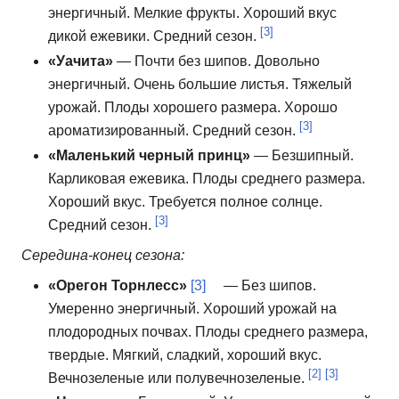
энергичный.
Мелкие фрукты.
Хороший вкус
[3]
дикой ежевики.
Средний сезон.
«Уачита»
— Почти без шипов.
Довольно
энергичный.
Очень большие листья.
Тяжелый
урожай.
Плоды хорошего размера.
Хорошо
[3]
ароматизированный.
Средний сезон.
«Маленький черный принц»
— Безшипный.
Карликовая ежевика.
Плоды среднего размера.
Хороший вкус.
Требуется полное солнце.
[3]
Средний сезон.
Середина-конец сезона:
«Орегон Торнлесс»
[3]
— Без шипов.
Умеренно энергичный.
Хороший урожай на
плодородных почвах.
Плоды среднего размера,
твердые.
Мягкий, сладкий, хороший вкус.
[2]
[3]
Вечнозеленые или полувечнозеленые.