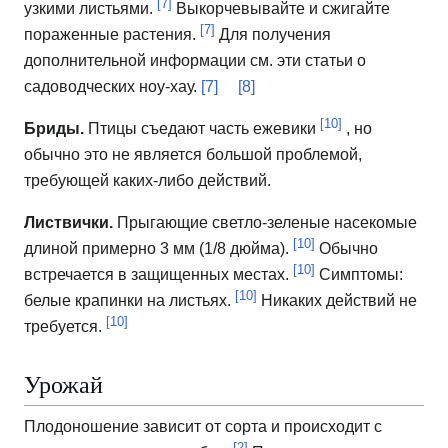
[7]
узкими листьями.
Выкорчевывайте и сжигайте
[7]
пораженные растения.
Для получения
дополнительной информации см. эти статьи о
садоводческих ноу-хау.
[7]
[8]
[10]
Бриды.
Птицы съедают часть ежевики
, но
обычно это не является большой проблемой,
требующей каких-либо действий.
Листвички.
Прыгающие светло-зеленые насекомые
[10]
длиной примерно 3 мм (1/8 дюйма).
Обычно
[10]
встречается в защищенных местах.
Симптомы:
[10]
белые крапинки на листьях.
Никаких действий не
[10]
требуется.
Урожай
Плодоношение зависит от сорта и происходит с
[2]