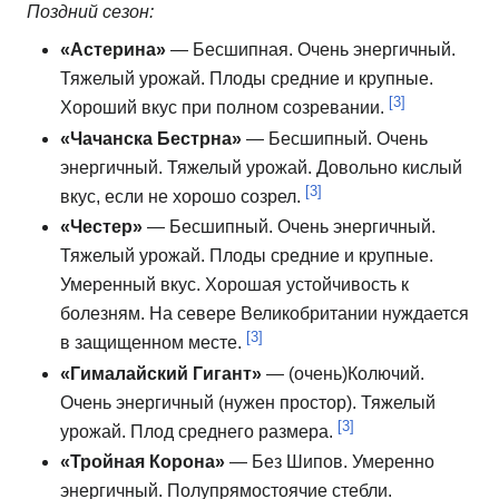
Поздний сезон:
«Астерина»
— Бесшипная.
Очень энергичный.
Тяжелый урожай.
Плоды средние и крупные.
[3]
Хороший вкус при полном созревании.
«Чачанска Бестрна»
— Бесшипный.
Очень
энергичный.
Тяжелый урожай.
Довольно кислый
[3]
вкус, если не хорошо созрел.
«Честер»
— Бесшипный.
Очень энергичный.
Тяжелый урожай.
Плоды средние и крупные.
Умеренный вкус.
Хорошая устойчивость к
болезням.
На севере Великобритании нуждается
[3]
в защищенном месте.
«Гималайский Гигант»
— (очень)Колючий.
Очень энергичный (нужен простор).
Тяжелый
[3]
урожай.
Плод среднего размера.
«Тройная Корона»
— Без Шипов.
Умеренно
энергичный.
Полупрямостоячие стебли.