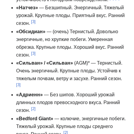
«Натчез»
— Безшипный.
Энергичный.
Тяжелый
урожай.
Крупные плоды.
Приятный вкус.
Ранний
[3]
сезон.
«Обсидиан»
— (очень) Тернистый.
Довольно
энергичные, но хрупкие побеги.
Умеренная
обрезка.
Крупные плоды.
Хороший вкус.
Ранний
[3]
сезон.
«Сильван» / «Сильван»
(AGM)* — Тернистый.
Очень энергичный.
Крупные плоды.
Устойчив к
тяжелым почвам, ветру и засухе.
Ранний сезон.
[3]
«Адриенн»
— Без шипов.
Хороший урожай
длинных плодов превосходного вкуса.
Ранний
[2]
сезон.
«Bedford Giant»
— колючие, энергичные побеги.
Тяжелый урожай.
Крупные плоды среднего
[2]