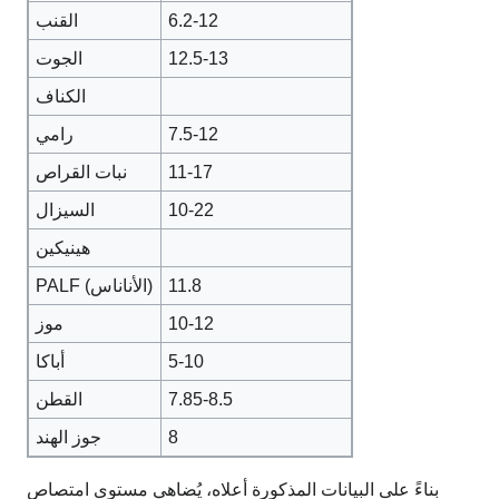
6.2-12
القنب
12.5-13
الجوت
الكناف
7.5-12
رامي
11-17
نبات القراص
10-22
السيزال
هينيكين
11.8
PALF (الأناناس)
10-12
موز
5-10
أباكا
7.85-8.5
القطن
8
جوز الهند
بناءً على البيانات المذكورة أعلاه، يُضاهي مستوى امتصاص