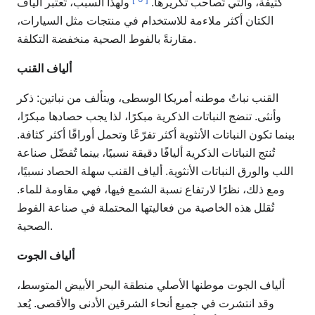
كثيفة، والتي تُصاحب تكريرها.
ولهذا السبب، تُعتبر ألياف
الكتان أكثر ملاءمة للاستخدام في منتجات مثل السيارات،
مقارنةً بالفوط الصحية منخفضة التكلفة.
ألياف القنب
القنب نباتٌ موطنه أمريكا الوسطى، ويتألف من نباتين: ذكر
وأنثى. تنضج النباتات الذكرية مبكرًا، لذا يجب حصادها مبكرًا،
بينما تكون النباتات الأنثوية أكثر تفرّعًا وتحمل أوراقًا أكثر كثافة.
تُنتج النباتات الذكرية أليافًا دقيقة نسبيًا، بينما تُفضّل صناعة
اللب والورق النباتات الأنثوية. ألياف القنب سهلة الحصاد نسبيًا،
ومع ذلك، نظرًا لارتفاع نسبة الشمع فيها، فهي مقاومة للماء.
تُقلل هذه الخاصية من فعاليتها المحتملة في صناعة الفوط
الصحية.
ألياف الجوت
ألياف الجوت موطنها الأصلي منطقة البحر الأبيض المتوسط،
وقد انتشرت في جميع أنحاء الشرقين الأدنى والأقصى. يُعد