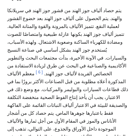
يتم حصاد ألياف جوز الهند من قشور جوز الهند في سريلانكا
والهند. يتم الحصول على ألياف جوز الهند بعد خضوع القشور
لعملية النقع. تتميز الألياف بالمرونة والقوة والمتانة العالية.
تتميز ألياف جوز الهند بكونها عازلة طبيعية وامتصاصًا للصوت
ومضادة للكهرباء الساكنة وصعوبة الاشتعال. ولهذه الأسباب،
يُستخدم جوز الهند بشكل أساسي في صناعة النسيج
والسيارات. في الآونة الأخيرة، بدأت مجتمعات البحث والتطوير
الأكاديمية والصناعية في البحث عن طرق لزيادة الاستفادة من
]
6
[
الخصائص الفريدة لألياف جوز الهند.
معظم الألياف
المذكورة أعلاه مطلوبة من قبل الصناعات الأكثر بروزًا بما في
ذلك قطاعات السيارات والبوليمر والمركبات. مع وضع ذلك في
الاعتبار، يجب أن يأخذ إنتاج الفوط الصحية منخفضة التكلفة
والصديقة للبيئة في الاعتبار ألياف النباتات القائمة على الفاكهة
فقط باعتبارها جوهرها الماص. يتم حصاد كل من أشجار
الأناناس والموز في المقام الأول من أجل ثمارها والألياف
الموجودة داخل الأوراق والجذوع، على التوالي، تذهب إلى