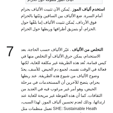
استخدم ألياف الموز
. يُمكن الآن تثبيت الألياف بحزام
أمام السرة. ضع الألياف بين الساقين وثبّتها بالحزام
فوق الأرداف. يُمكن تثبيت الألياف إما بلفّها حول
الحزام، أو بتمزيق أطرافها وربطها حول الحزام.
7
التخلص من الألياف
. غيّر الألياف حسب الحاجة. بعد
الاستخدام، يمكن حرق الألياف أو التخلص منها في
كيس قمامة. تُعد هذه الطريقة غير مكلفة للغاية، لكنها
فعالة في الوقت نفسه، لجمع دم الحيض. للأسف، يحدّ
وضوح الألياف من شيوع هذه الطريقة. عند ربطها
بحزام، يتضح للآخرين أن المستخدمات في مرحلة
الحيض، وهو أمر غير مرغوب فيه في العديد من
الثقافات. كما أن هذه الفوطة غير مريحة للغاية عند
ارتدائها، وذلك لعدم تحسين ألياف الموز. لهذا السبب،
تعمل منظمات مثل SHE: Sustainable Heath