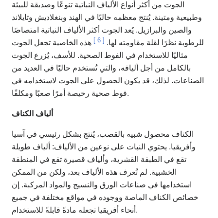
الجوت من أكثر أنواع الألياف النباتية تنوعًا وصديقة للبيئة
وطبيعية ومتينة. يُنتج معظمه حاليًا في الهند وبنغلاديش وتايلاند
والصين والبرازيل. يُعد الجوت أكثر الألياف النباتية امتصاصًا
]
6
[
للرطوبة نظرًا لقلة مقاومته لها.
هذه الخاصية تجعل الجوت
مثاليًا للاستخدام في الفوط الصحية. للأسف، يُزرع الجوت
بالكامل من أجل أليافه، والتي تُستخدم حاليًا في العديد من
الصناعات. لذلك، قد يكون الحصول على الجوت لاستخدامه في
فوط صحية رخيصة أمرًا صعبًا ومكلفًا.
ألياف الكناف
الكناف محصول شبيه بالقصب، يُنتج بشكل رئيسي في آسيا
وأفريقيا. يحتوي النبات على نوعين من الألياف: ألياف طويلة
تقع في الطبقة القشرية، وألياف قصيرة تقع في المنطقة
الخشبية. لم تُعرف هذه الألياف بعد، ولكن من الممكن
استخدامها في صناعات الورق والنسيج والمواد المركبة. إن
خصائص الكناف الماصة ووجوده في مواقع مختلفة في جميع
أنحاء أفريقيا تجعله مادةً قابلةً للاستخدام.