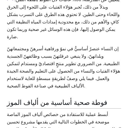
وبدلاً من ذلك، تُجبر هؤلاء الفتيات على اللجوء إلى الخرق
واللحاء وحتى الطين. لا تحتوي هذه الطرق على التسرب بشكل
كافٍ والأهم من ذلك، مع محدودية إمدادات المياه النظيفة التي
يمكن الوصول إليها، فإن هذه الوسائل غير صحية وربما تكون
ضارة.
إن النساء عنصرٌ أساسيٌّ في نموّ ورفاهية أسرهنّ ومجتمعاتهنّ
وبلدانهنّ، ولا ينبغي عرقلتهنّ بسبب وظائفهنّ الجسدية
الطبيعية. من الضروري تطوير منتجٍ اقتصاديّ ومستدام لتمكين
هؤلاء الفتيات والنساء من الحصول على التعليم والصحة الجيدة
والعمل. فيما يلي وصفٌ لطريقةٍ مبسطةٍ للغاية لاستخدام
الألياف الطبيعية في صناعة الفوط الصحية.
فوطة صحية أساسية من ألياف الموز
أبسط عملية للاستفادة من خصائص ألياف الموز الماصة
موضحة في الخطوات التالية التي يقدمها مشروع تحسين