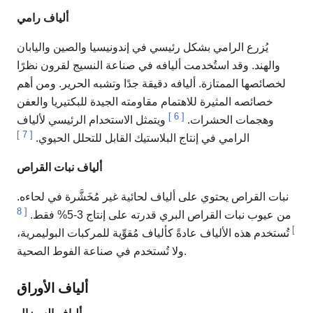
ألياف رامي
يُزرع الرامي بشكل رئيسي في إندونيسيا والصين واليابان
والهند. وقد استُخدمت أليافه في صناعة النسيج لقرون نظرًا
لخصائصها الممتازة. أليافه دقيقة جدًا وتشبه الحرير. ومن أهم
خصائصه المثيرة للاهتمام مقاومته الجيدة للبكتيريا والعفن
]
6
[
وهجمات الحشرات.
ويتمثل الاستخدام الرئيسي لألياف
]
7
[
الرامي في إنتاج البلاستيك القابل للتحلل الحيوي.
ألياف نبات القراص
نبات القراص يحتوي على ألياف لحائية غير مُخَشَّرة في لحاءه.
8
[
من عيوب نبات القراص البري قدرته على إنتاج 3-5% فقط.
]
تُستخدم هذه الألياف عادةً كألياف مُقوِّية للمركبات البوليمرية،
ولا تُستخدم في صناعة الفوط الصحية.
ألياف الأوراق