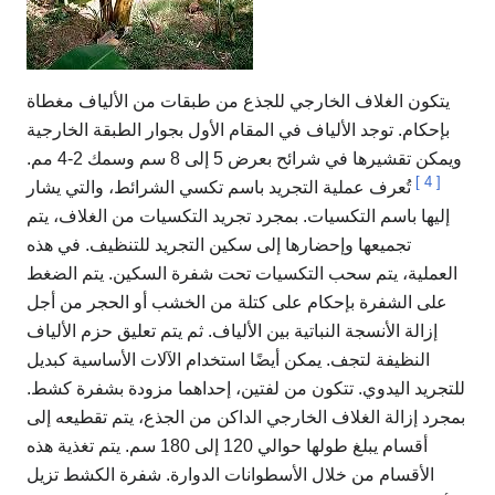
يتكون الغلاف الخارجي للجذع من طبقات من الألياف مغطاة
بإحكام. توجد الألياف في المقام الأول بجوار الطبقة الخارجية
ويمكن تقشيرها في شرائح بعرض 5 إلى 8 سم وسمك 2-4 مم.
]
4
[
تُعرف عملية التجريد باسم تكسي الشرائط، والتي يشار
إليها باسم التكسيات. بمجرد تجريد التكسيات من الغلاف، يتم
تجميعها وإحضارها إلى سكين التجريد للتنظيف. في هذه
العملية، يتم سحب التكسيات تحت شفرة السكين. يتم الضغط
على الشفرة بإحكام على كتلة من الخشب أو الحجر من أجل
إزالة الأنسجة النباتية بين الألياف. ثم يتم تعليق حزم الألياف
النظيفة لتجف. يمكن أيضًا استخدام الآلات الأساسية كبديل
للتجريد اليدوي. تتكون من لفتين، إحداهما مزودة بشفرة كشط.
بمجرد إزالة الغلاف الخارجي الداكن من الجذع، يتم تقطيعه إلى
أقسام يبلغ طولها حوالي 120 إلى 180 سم. يتم تغذية هذه
الأقسام من خلال الأسطوانات الدوارة. شفرة الكشط تزيل