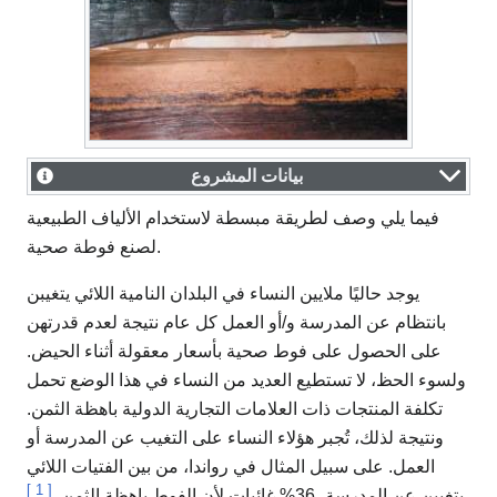
بيانات المشروع
فيما يلي وصف لطريقة مبسطة لاستخدام الألياف الطبيعية
لصنع فوطة صحية.
يوجد حاليًا ملايين النساء في البلدان النامية اللائي يتغيبن
بانتظام عن المدرسة و/أو العمل كل عام نتيجة لعدم قدرتهن
على الحصول على فوط صحية بأسعار معقولة أثناء الحيض.
ولسوء الحظ، لا تستطيع العديد من النساء في هذا الوضع تحمل
تكلفة المنتجات ذات العلامات التجارية الدولية باهظة الثمن.
ونتيجة لذلك، تُجبر هؤلاء النساء على التغيب عن المدرسة أو
العمل. على سبيل المثال في رواندا، من بين الفتيات اللائي
]
1
[
يتغيبن عن المدرسة، 36% غائبات لأن الفوط باهظة الثمن.