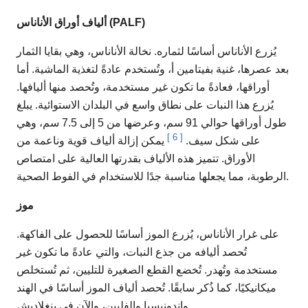
ألياف أوراق الأناناس (PALF)
يُزرع الأناناس أساسًا لثماره. نخالة الأناناس، وهي بقايا الثمار
بعد عصرها، غنية بفيتامين أ، وتُستخدم عادةً لتغذية الماشية. أما
أوراقها، فعادةً ما تكون غير مستخدمة، وتُحصد منها أليافها.
يُزرع هذا النبات على نطاق واسع في البلدان الاستوائية. يبلغ
طول أوراقها حوالي 91 سم، وعرضها من 5 إلى 7.5 سم، وهي
]
6
[
على شكل سيف.
يمكن إزالة ألياف قوية وناعمة من
الأوراق. تتميز هذه الألياف بقدرتها العالية على امتصاص
الرطوبة، مما يجعلها مناسبة جدًا للاستخدام في الفوط الصحية.
موز
على غرار الأناناس، يُزرع الموز أساسًا للحصول على الفاكهة.
تُحصد أليافه من جذع النبات، والتي عادةً ما تكون غير
مستخدمة وتُهدر. تُخضع القطع الصغيرة للتليين، ثم تُستخلص
ميكانيكيًا، كما ذُكر سابقًا. تُحصد ألياف الموز أساسًا في الهند
وإندونيسيا والفلبين، والآن في بنغلاديش.