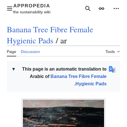
Jump
to
Main menu
Search
Appearance
Perso
content
Banana Tree Fibre Female
Hygienic Pads
/
ar
Page
Discussion
Tools
▼
This page is an automatic translation to
Arabic of
Banana Tree Fibre Female
.
Hygienic Pads