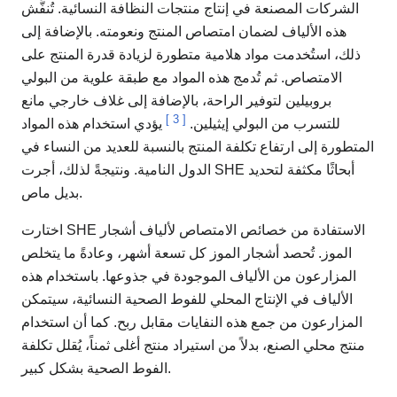
الشركات المصنعة في إنتاج منتجات النظافة النسائية. تُنفَّش
هذه الألياف لضمان امتصاص المنتج ونعومته. بالإضافة إلى
ذلك، استُخدمت مواد هلامية متطورة لزيادة قدرة المنتج على
الامتصاص. ثم تُدمج هذه المواد مع طبقة علوية من البولي
بروبيلين لتوفير الراحة، بالإضافة إلى غلاف خارجي مانع
]
3
[
للتسرب من البولي إيثيلين.
يؤدي استخدام هذه المواد
المتطورة إلى ارتفاع تكلفة المنتج بالنسبة للعديد من النساء في
الدول النامية. ونتيجةً لذلك، أجرت SHE أبحاثًا مكثفة لتحديد
بديل ماص.
اختارت SHE الاستفادة من خصائص الامتصاص لألياف أشجار
الموز. تُحصد أشجار الموز كل تسعة أشهر، وعادةً ما يتخلص
المزارعون من الألياف الموجودة في جذوعها. باستخدام هذه
الألياف في الإنتاج المحلي للفوط الصحية النسائية، سيتمكن
المزارعون من جمع هذه النفايات مقابل ربح. كما أن استخدام
منتج محلي الصنع، بدلاً من استيراد منتج أغلى ثمناً، يُقلل تكلفة
الفوط الصحية بشكل كبير.