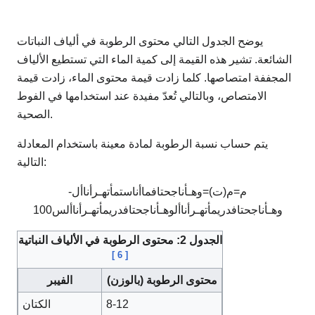
يوضح الجدول التالي محتوى الرطوبة في ألياف النباتات
الشائعة. تشير هذه القيمة إلى كمية الماء التي تستطيع الألياف
المجففة امتصاصها. كلما زادت قيمة محتوى الماء، زادت قيمة
الامتصاص، وبالتالي تُعدّ مفيدة عند استخدامها في الفوط
الصحية.
يتم حساب نسبة الرطوبة لمادة معينة باستخدام المعادلة
التالية:
م
=
م
(
ت
)
=
و
هـ
أنا
ج
ح
ت
ا
ف
م
ا
أنا
س
ت
م
أ
ت
هـ
ر
أنا
أ
ل
-
و
هـ
أنا
ج
ح
ت
ا
ف
د
ر
ي
م
أ
ت
هـ
ر
أنا
أ
ل
و
هـ
أنا
ج
ح
ت
ا
ف
د
ر
ي
م
أ
ت
هـ
ر
أنا
أ
ل
س
0
0
1
الجدول 2: محتوى الرطوبة في الألياف النباتية
]
6
[
محتوى الرطوبة (بالوزن)
الفيبر
8-12
الكتان