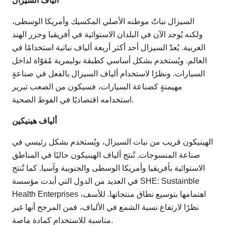
ألياف السيزال
السيزال نباتٌ موطنه الأصلي المكسيك وأمريكا الوسطى،
ولكنه يُوجد الآن في البلدان الاستوائية في أفريقيا وجزر الهند
الغربية. يُعدّ السيزال أحد أكثر أربعة ألياف نباتية استخدامًا في
العالم. ويُستخدم بشكل أساسي كطبقة بوليمرية مُقوّاة لداخل
السيارات. ونظرًا لاستخدام ألياف السيزال بالفعل في صناعةٍ
مهيمنةٍ كصناعة السيارات، فسيكون من الصعب تبرير
استخدامه اقتصاديًا في الفوط الصحية.
ألياف هينيكين
الهينيكون قريب من نبات السيزال، ويُستخدم بشكل رئيسي في
صناعة المنسوجات. تُنتج ألياف الهينيكون حاليًا في المناطق
الاستوائية بأفريقيا وأمريكا الوسطى والجنوبية وآسيا. كما تُنتج
في العديد من الدول التي أبدت مؤسسة SHE: Sustainble
Health Enterprises اهتمامها بتوسيع نطاق منتجاتها. للأسف،
نظرًا لارتفاع نسبة الشمع في الألياف، فمن المرجح أنها غير
مناسبة للاستخدام كمادة ماصة.