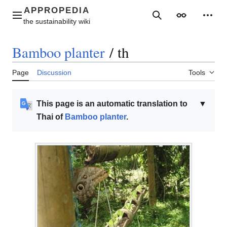
Jump
to
Main menu
Search
Appearance
Perso
content
Bamboo planter
/
th
Page
Discussion
Tools
This page is an automatic translation to
▼
Thai of
Bamboo planter
.