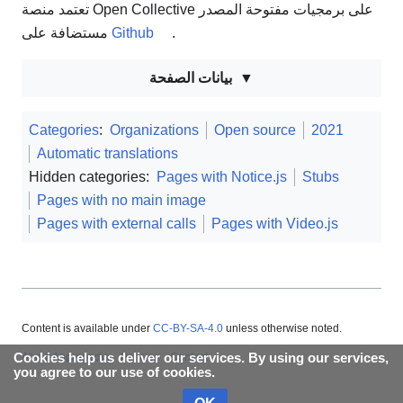
تعتمد منصة Open Collective على برمجيات مفتوحة المصدر
مستضافة على
Github
.
بيانات الصفحة
Categories
:
Organizations
Open source
2021
Automatic translations
Hidden categories:
Pages with Notice.js
Stubs
Pages with no main image
Pages with external calls
Pages with Video.js
Content is available under
CC-BY-SA-4.0
unless otherwise noted.
Cookies help us deliver our services. By using our services,
About Appropedia
Policies
Contact
you agree to our use of cookies.