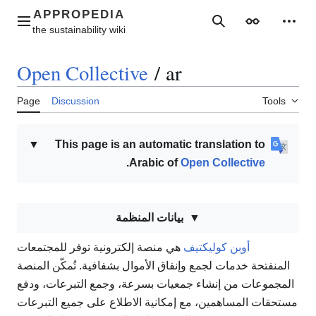
Jump
to
Main menu
Search
Appearance
Perso
content
Open Collective
/
ar
Page
Discussion
Tools
▼
This page is an automatic translation to
.
Arabic of
Open Collective
بيانات المنظمة
أوبن كوليكتيف
هي منصة إلكترونية توفر للمجتمعات
المنفتحة خدمات لجمع وإنفاق الأموال بشفافية. تُمكّن المنصة
المجموعات من إنشاء جمعيات بسرعة، وجمع التبرعات، ودفع
مستحقات المساهمين، مع إمكانية الاطلاع على جميع التبرعات