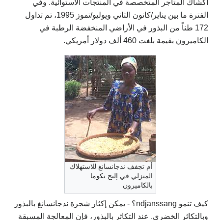
أكشاك المتاجر المتخصصة في المنتجات الاستوائية. وفي
الفترة ما بين يناير/كانون الثاني ويوليو/تموز 1995، تم تداول
172 طناً من البذور في الأراضي المنخفضة الرطبة في
الكاميرون بقيمة بلغت 460 ألف دولار أمريكي.
أم تجفف ندجانسانغ للاستهلاك
المنزلي في إليج نكوما
بالكاميرون
كيف تنمو ndjanssang؟ - يمكن إكثار شجرة ندجانسانغ بالبذور
وبالتكاثر الخضري. عند التكاثر بالبذور، فإن المعالجة المسبقة