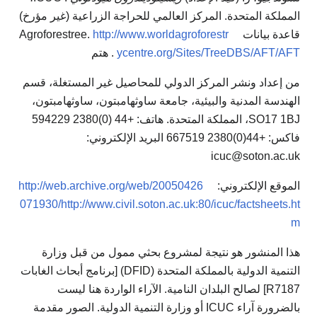
المملكة المتحدة. المركز العالمي للحراجة الزراعية (غير مؤرخ)
قاعدة بيانات Agroforestree.
http://www.worldagroforestr
ycentre.org/Sites/TreeDBS/AFT/AFT
. هتم
من إعداد ونشر المركز الدولي للمحاصيل غير المستغلة، قسم
الهندسة المدنية والبيئية، جامعة ساوثهامبتون، ساوثهامبتون،
SO17 1BJ، المملكة المتحدة. هاتف: +44 (0)2380 594229
فاكس: +44(0)2380 667519 البريد الإلكتروني:
icuc@soton.ac.uk
الموقع الإلكتروني:
http://web.archive.org/web/20050426
071930/http://www.civil.soton.ac.uk:80/icuc/factsheets.ht
m
هذا المنشور هو نتيجة لمشروع بحثي ممول من قبل وزارة
التنمية الدولية بالمملكة المتحدة (DFID) [برنامج أبحاث الغابات
R7187] لصالح البلدان النامية. الآراء الواردة هنا ليست
بالضرورة آراء ICUC أو وزارة التنمية الدولية. الصور مقدمة