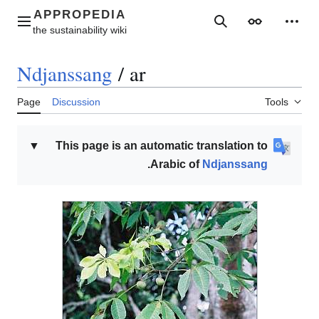
Jump
to
Main menu
Search
Appearance
Perso
content
Ndjanssang
/
ar
Page
Discussion
Tools
▼
This page is an automatic translation to
.
Arabic of
Ndjanssang