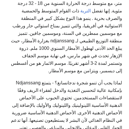
متر، مع متوسط ​​درجة الحرارة السنوية من 18 - 32 درجة
مئوية. إنها تفضل
التربة
ذات القوام المتوسط ​​والحمضية
والصرف بحرية
. ينمو هذا النوع بشكل كبير في المنطقة
الاستوائية في أفريقيا، والتي تتميز بمناخ استوائي حار ورطب
مع موسمين ممطرين في السنة، وموسمين جافين. تتميز
منطقة التوزيع الطبيعي لـ ndjanssang بغزارة الأمطار، حيث
يبلغ الحد الأدنى لهطول الأمطار السنوي 1000 ملم. ذروة
الإزهار تحدث في شهر مارس، في نهاية موسم الجفاف
وتستمر لمدة 2-3 أشهر تقريبًا. موسم الاثمار هو من أغسطس
إلى ديسمبر، ويتزامن مع موسم الأمطار.
لماذا يجب أن تنمو شجرة ندجانسانغ؟ - يتمتع Ndjanssang
بإمكانية عالية لتحسين التغذية والدخل لفقراء الريف وفقًا
لاستقصاءات المستخدمين. تحتوي الحبوب على الأحماض
الدهنية الأساسية اللينولينيك واللينوليك والأوليك بالإضافة إلى
الأحماض الدهنية الأخرى. الأحماض الدهنية الأساسية ضرورية
في النظام الغذائي لأن البشر لا يستطيعون تصنيعها. أنها تدعم
الجهاز القلبي الوعائي والإنجابي والمناعي والعصبي. تعتبر