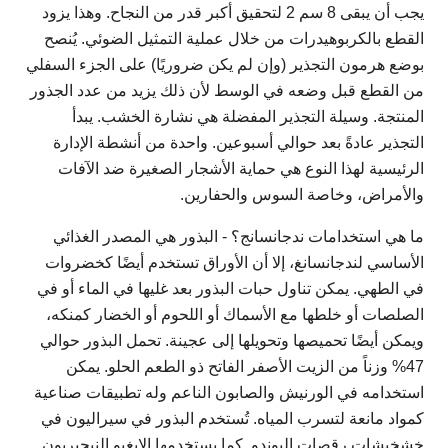
يجب أن يبقى 8 سم 2 لتحقيق أكبر قدر من النجاح. وهذا يزود
القطع بالكربوهيدرات من خلال عملية التمثيل الضوئي. يُنصح
بوضع هرمون التجذير (وإن لم يكن ضروريًا) على الجزء السفلي
من القطع قبل وضعه في الوسط لأن ذلك يزيد من عدد الجذور
المنتجة. وسيلة التجذير المفضلة هي نشارة الخشب. يبدأ
التجذير عادةً بعد حوالي أسبوعين. واحدة من أنشطة الإدارة
الرئيسية لهذا النوع هي حماية الأشجار الصغيرة ضد الآفات
والأمراض، وخاصة السوس والحفارين.
ما هي استخدامات ندجانسانج؟ - البذور هي المصدر الغذائي
الأساسي لندجانسانغ، إلا أن الأوراق تستخدم أيضًا كخضروات
في الطهي. يمكن تناول حبات البذور بعد غليها في الماء أو في
الصلصات أو خلطها مع الأسماك أو اللحوم أو الخضار كمنكه،
ويمكن أيضًا تحميصها وتحويلها إلى عجينة. تحمل البذور حوالي
47% وزناً من الزيت الأصفر الفاتح ذو الطعم الحلو. يمكن
استخدامه في الورنيش والصابون الناعم وله تطبيقات صناعية
كمواد مانعة لتسرب المياه. تُستخدم البذور في سيراليون في
خشخيشات رقصات البوندو. كما يستخدمها الإيغبو النيجيريون