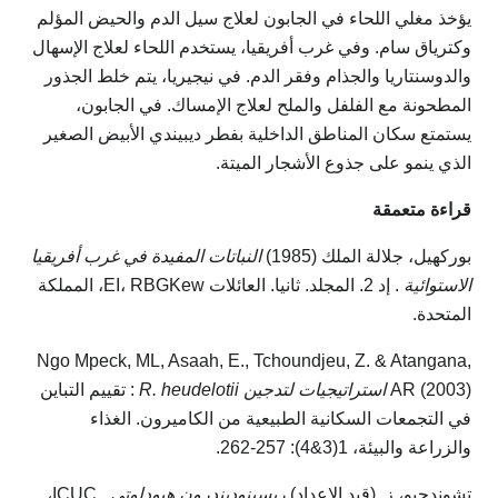
يؤخذ مغلي اللحاء في الجابون لعلاج سيل الدم والحيض المؤلم
وكترياق سام. وفي غرب أفريقيا، يستخدم اللحاء لعلاج الإسهال
والدوسنتاريا والجذام وفقر الدم. في نيجيريا، يتم خلط الجذور
المطحونة مع الفلفل والملح لعلاج الإمساك. في الجابون،
يستمتع سكان المناطق الداخلية بفطر ديبيندي الأبيض الصغير
الذي ينمو على جذوع الأشجار الميتة.
قراءة متعمقة
بوركهيل، جلالة الملك (1985)
النباتات المفيدة في غرب أفريقيا
الاستوائية
. إد 2. المجلد. ثانيا. العائلات EI، RBGKew، المملكة
المتحدة.
Ngo Mpeck, ML, Asaah, E., Tchoundjeu, Z. & Atangana,
AR (2003)
استراتيجيات لتدجين R. heudelotii
: تقييم التباين
في التجمعات السكانية الطبيعية من الكاميرون. الغذاء
والزراعة والبيئة، 1(3&4): 257-262.
تشوندجيو، ز. (قيد الإعداد)
ريسينوديندرون هيودلوتي
. ICUC،