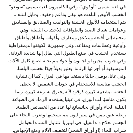
في لعبة تسمى "أوكوي"، وفي الكاميرون لعبة تسمى "سونغو".
الخشب الأبيض الباهت هو ليفي وناعم وخفيف وقابل للتلف.
يتم استخدامه للألواح الخشنة والتوابيت والصناديق والصناديق
وعوامات شباك الصيد والطوافات للأخشاب الثقيلة. وهي
منحنية إلى أقنعة وملاعق ومغارف وأكواب وأطباق وأطباق
وأوعية وغطاسات ومقاعد. وفي جمهورية الكونغو الديمقراطية
يستخدم الخشب في صنع الطبول التي يقال إنها شديدة الرنانة،
وفي جنوب نيجيريا والجابون وأنجولا يتم نحته لصنع كامل الآلات
الموسيقية أو أجزائها الرنانة. يعتبر بديلاً جيدًا لخشب البلسا.
وفي غانا، يوصى حاليًا باستخدامها في العزل، كما أن نشارة
الخشب مناسبة للاستخدام في خوذات الشمس. لا يحظى
الخشب بشعبية كبيرة كوقود لأنه يحترق بسرعة كبيرة. ربما
يكون مناسبًا لب الورق. في غينيا يستخدم الرماد في الصباغة
النيلية. لحاء وأوراق نجانسانغ لها عدد من الخصائص الطبية.
ربطة عنق تيمن في سيراليون يتم تسخينها وضرب اللحاء على
الجسم لعلاج داء الفيل. في ليبيريا، تتناول النساء الحوامل
شراب اللحاء (أو أوراق الشجر) لتخفيف الآلام ومنع الإجهاض.