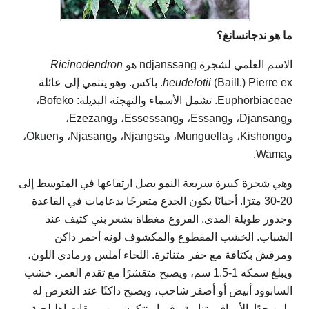
ما هو ندجانسانغ؟
الاسم العلمي لشجرة ndjanssang هو
Ricinodendron
heudelotii
(Baill.) Pierre ex. باكس. وهو ينتمي إلى عائلة
Euphorbiaceae. تشمل الأسماء والتهجئة البديلة: Bofeko،
وDjansang، وEssang، وEssessang، وEzezang،
وKishongo، وMunguella، وNjangsa، وNjasang، وOkuen،
وWama.
وهي شجرة كبيرة سريعة النمو يصل ارتفاعها في المتوسط ​​إلى
20-30 مترًا. أحيانًا يكون الجذع متعرجًا بدعامات في القاعدة
وجذور طويلة المدى. الفروع مغطاة بشعر بني كثيف عند
الشباب. الخشب المقطوع والمكشوف لونه أحمر داكن
ومرقش بكثافة مع حفر متناثرة. اللحاء أملس ورمادي اللون،
ويبلغ سمكه 1-1.5 سم، ويصبح متقشرًا مع تقدم العمر. خشب
السابوود أبيض أو أصفر شاحب، ويصبح داكنًا عند التعرض له
ولين جدًا. الأوراق متناوبة رقميا وتتكون من وريقات إهليلجية