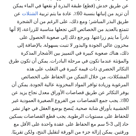
عن طريق خدش (قطع) طبقة البذرة أو نقعها في الماء يمكن
أن تزيد من إنباتها بنسبة 60٪. عادة ما يتم تربية
الشتلات
عن
طريق البذر المباشر؛ ومع ذلك، على الرغم من أن الشجرة
تتمتع بالعديد من الخصائص التي تجعلها مناسبة للزراعة، إلا أنها
نادراً ما يتم زراعتها. ويرجع ذلك إلى صعوبة الحصول على
مخزون عالي الجودة والبذور لا تنبت بسهولة. بالإضافة إلى
ذلك، هناك صعوبة كبيرة في التمييز بين الأشجار المذكرة
والمؤنثة عندما تكون في مرحلة البادرات. يمكن أن تكون طرق
التكاثر الخضري ذات قيمة كبيرة في التغلب على هذه
المشكلات، من خلال التمكن من الحفاظ على الخصائص
المرغوبة وزيادة توافر المواد المخزونة عالية الجودة. يمكن أن
يوفر التكاثر عن طريق قصاصات الأوراق معدل نجاح يزيد عن
80٪. يجب جمع القصاصات من الفروع الصغيرة العمودية غير
الخشبية بأوراق شابة صحية. يُنصح بوضع العقل في جهاز نشر
للحفاظ على مستويات الرطوبة. يجب قطع القصاصات بسكين
حاد إلى 3-5 سم مع الحفاظ على عقدة واحدة على الأقل مع
ورقتين. يمكن إزالة جزء من الورقة لتقليل النتح، ولكن تقريبًا.