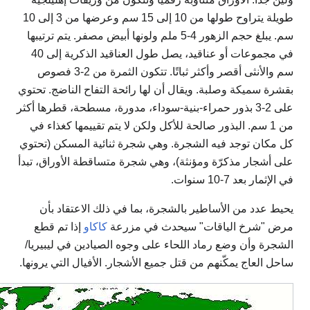
طويلة يتراوح طولها من 10 إلى 15 سم وعرضها من 3 إلى 10
سم. يبلغ حجم الزهور 4-5 ملم ولونها أبيض مصفر. يتم ترتيبها
في مجموعات أو عناقيد، يصل طول العناقيد الذكرية إلى 40
سم والأنثى أقصر وأكثر ثباتًا. تتكون الثمرة من 2-3 فصوص
بقشرة سميكة وصلبة. ويقال أن لها رائحة التفاح الناضج. تحتوي
على 2-3 بذور حمراء-بنية-سوداء، مدورة، مسطحة، قطرها أكثر
من 1 سم. البذور صالحة للأكل ولكن لا يتم تقييمها كغذاء في
كل مكان توجد فيه الشجرة. وهي شجرة ثنائية المسكن (تحتوي
على أشجار مذكرّة ومؤنثة)، وهي شجرة متساقطة الأوراق، تبدأ
في الإثمار بعد 7-10 سنوات.
يحيط عدد من الأساطير بالشجرة، بما في ذلك الاعتقاد بأن
مرض "شرخ الياقات" سيحدث في مزرعة
كاكاو
إذا تم قطع
الشجرة وأن وضع رماد اللحاء على وجوه الصيادين في ليبيريا/
ساحل العاج يمكّنهم من قتل جميع الأشجار. الأفيال التي يرونها.