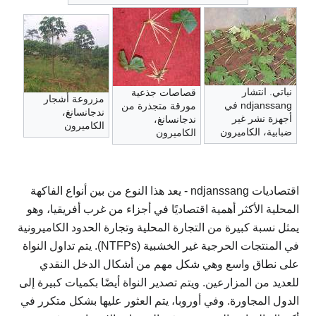
نباتي. انتشار
قصاصات جذعية
مزروعة أشجار
ndjanssang في
مورقة متجذرة من
ندجانسانغ،
أجهزة نشر غير
ندجانسانغ،
الكاميرون
ضبابية، الكاميرون
الكاميرون
اقتصاديات ndjanssang - يعد هذا النوع من بين أنواع الفاكهة
المحلية الأكثر أهمية اقتصاديًا في أجزاء من غرب أفريقيا، وهو
يمثل نسبة كبيرة من التجارة المحلية وتجارة الحدود الكاميرونية
في المنتجات الحرجية غير الخشبية (NTFPs). يتم تداول النواة
على نطاق واسع وهي شكل مهم من أشكال الدخل النقدي
للعديد من المزارعين. ويتم تصدير النواة أيضًا بكميات كبيرة إلى
الدول المجاورة. وفي أوروبا، يتم العثور عليها بشكل متكرر في