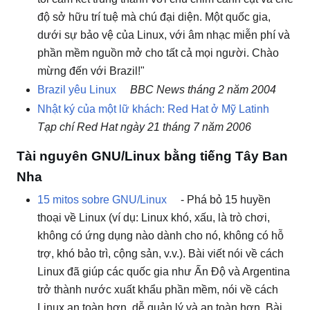
độ sở hữu trí tuệ mà chú đại diện. Một quốc gia,
dưới sự bảo vệ của Linux, với âm nhạc miễn phí và
phần mềm nguồn mở cho tất cả mọi người. Chào
mừng đến với Brazil!"
Brazil yêu Linux
BBC News tháng 2 năm 2004
Nhật ký của một lữ khách: Red Hat ở Mỹ Latinh
Tạp chí Red Hat ngày 21 tháng 7 năm 2006
Tài nguyên GNU/Linux bằng tiếng Tây Ban
Nha
15 mitos sobre GNU/Linux
- Phá bỏ 15 huyền
thoại về Linux (ví dụ: Linux khó, xấu, là trò chơi,
không có ứng dụng nào dành cho nó, không có hỗ
trợ, khó bảo trì, cộng sản, v.v.). Bài viết nói về cách
Linux đã giúp các quốc gia như Ấn Độ và Argentina
trở thành nước xuất khẩu phần mềm, nói về cách
Linux an toàn hơn, dễ quản lý và an toàn hơn. Bài