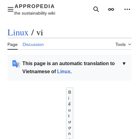
Jump
to
Main menu
Search
Appearance
Perso
content
Linux
/
vi
Page
Discussion
Tools
This page is an automatic translation to
▼
Vietnamese of
Linux
.
B
i
ể
u
t
ư
ợ
n