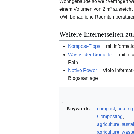
Wohngebäude so weit verringert we
einem Volumen von 2 m³ ausreicht,
kWh behagliche Raumtemperaturen 
Weitere Internetseiten 
Kompost-Tipps
mit Informati
Was ist der Biomeiler
mit Inf
Pain
Native Power
Viele Informat
Biogasanlage
Keywords
compost
,
heating
Composting
,
agriculture
,
susta
agriculture
,
wast