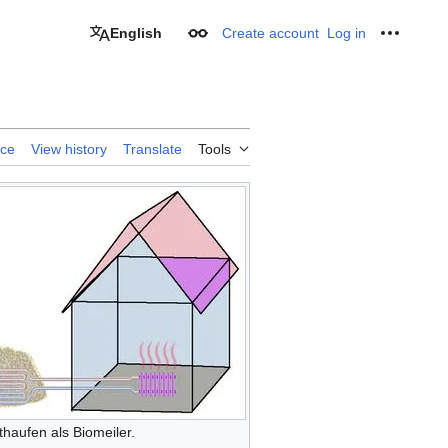
English
Create account
Log in
Appearance
Personal
rce
View history
Translate
Tools
haufen als Biomeiler.