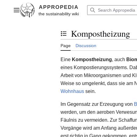
Jump
to
Main menu
content
Kompostheizung
Toggle the table of contents
Page
Discussion
Eine
Kompostheizung
, auch
Biom
eines Kompostierungssystems. Dabe
Arbeit von Mikroorganismen und K
Weise so umgelenkt, dass sie am Nu
Wohnhaus
sein.
Im Gegensatz zur Erzeugung von
B
werden, um den aeroben Verwesun
Fäulnis zu vermeiden. Zur Schaffu
Vorgänge wird am Anfang außerdem 
erst richtig in Gang gekommen, ent