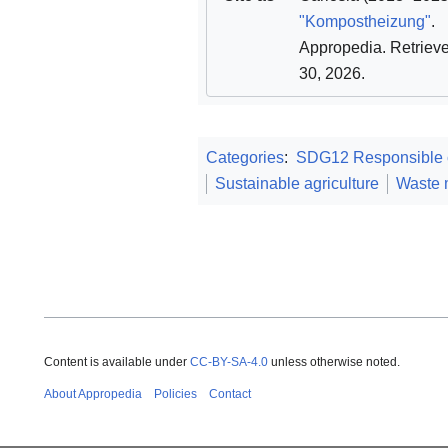
"Kompostheizung"
.
Appropedia
. Retriev
30, 2026
.
Categories
:
SDG12 Responsible c
Sustainable agriculture
Waste
Content is available under
CC-BY-SA-4.0
unless otherwise noted.
About Appropedia
Policies
Contact