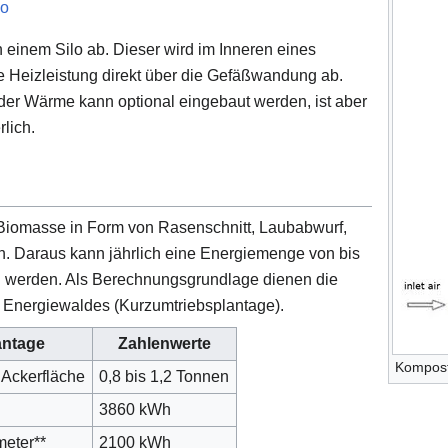
lo
 einem Silo ab. Dieser wird im Inneren eines
e Heizleistung direkt über die Gefäßwandung ab.
 der Wärme kann optional eingebaut werden, ist aber
rlich.
Biomasse in Form von Rasenschnitt, Laubabwurf,
n. Daraus kann jährlich eine Energiemenge von bis
 werden. Als Berechnungsgrundlage dienen die
Energiewaldes (Kurzumtriebsplantage).
antage
Zahlenwerte
Kompost
Ackerfläche
0,8 bis 1,2 Tonnen
3860 kWh
meter**
2100 kWh