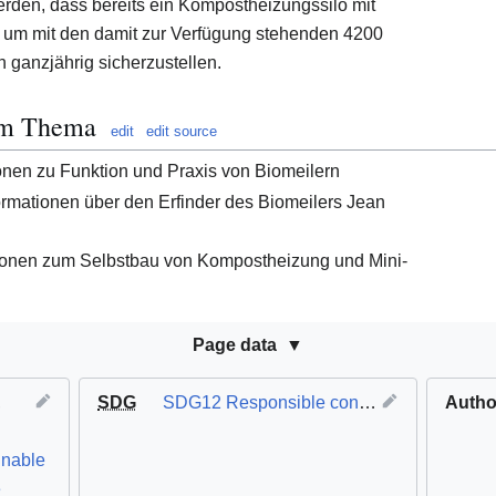
rden, dass bereits ein Kompostheizungssilo mit
 um mit den damit zur Verfügung stehenden 4200
ganzjährig sicherzustellen.
zum Thema
edit
edit source
onen zu Funktion und Praxis von Biomeilern
ormationen über den Erfinder des Biomeilers Jean
ionen zum Selbstbau von Kompostheizung und Mini-
Page data
,
SDG
SDG12 Responsible consumption and production
Autho
inable
e