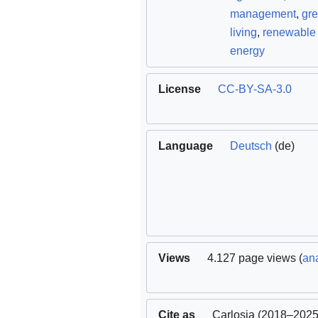
management
,
gr
living
,
renewable
energy
License
CC-BY-SA-3.0
Language
Deutsch
(de)
Views
4.127 page views (
ana
Cite as
Carlosia
(2018–2025