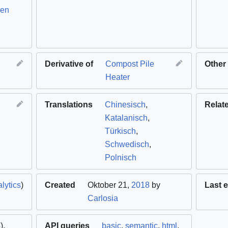
een
Derivative of
Compost Pile
Other 
Heater
Translations
Chinesisch
,
Relat
Katalanisch
,
Türkisch
,
Schwedisch
,
Polnisch
lytics
)
Created
Oktober 21,
2018
by
Last e
Carlosia
).
API queries
basic
,
semantic
,
html
,