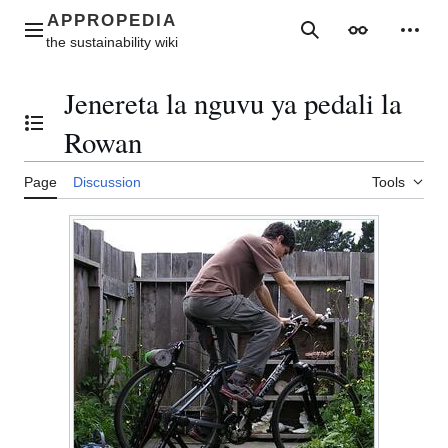
Jump
to
Main menu
Search
Appearance
Perso
content
Jenereta la nguvu ya pedali la
Toggle the table of contents
Rowan
Page
Discussion
Tools