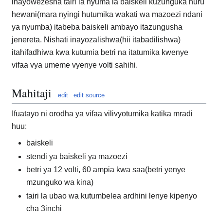
inayowezesha tairi la nyuma la baiskeli kuzunguka huru
hewani(mara nyingi hutumika wakati wa mazoezi ndani
ya nyumba) itabeba baiskeli ambayo itazungusha
jenereta. Nishati inayozalishwa(hii itabadilishwa)
itahifadhiwa kwa kutumia betri na itatumika kwenye
vifaa vya umeme vyenye volti sahihi.
Mahitaji
edit
edit source
Ifuatayo ni orodha ya vifaa vilivyotumika katika mradi
huu:
baiskeli
stendi ya baiskeli ya mazoezi
betri ya 12 volti, 60 ampia kwa saa(betri yenye
mzunguko wa kina)
tairi la ubao wa kutumbelea ardhini lenye kipenyo
cha 3inchi