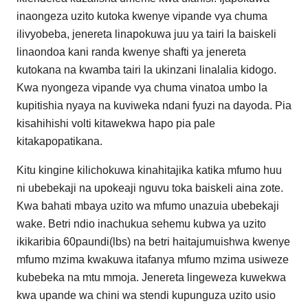
inaongeza uzito kutoka kwenye vipande vya chuma
ilivyobeba, jenereta linapokuwa juu ya tairi la baiskeli
linaondoa kani randa kwenye shafti ya jenereta
kutokana na kwamba tairi la ukinzani linalalia kidogo.
Kwa nyongeza vipande vya chuma vinatoa umbo la
kupitishia nyaya na kuviweka ndani fyuzi na dayoda. Pia
kisahihishi volti kitawekwa hapo pia pale
kitakapopatikana.
Kitu kingine kilichokuwa kinahitajika katika mfumo huu
ni ubebekaji na upokeaji nguvu toka baiskeli aina zote.
Kwa bahati mbaya uzito wa mfumo unazuia ubebekaji
wake. Betri ndio inachukua sehemu kubwa ya uzito
ikikaribia 60paundi(lbs) na betri haitajumuishwa kwenye
mfumo mzima kwakuwa itafanya mfumo mzima usiweze
kubebeka na mtu mmoja. Jenereta lingeweza kuwekwa
kwa upande wa chini wa stendi kupunguza uzito usio