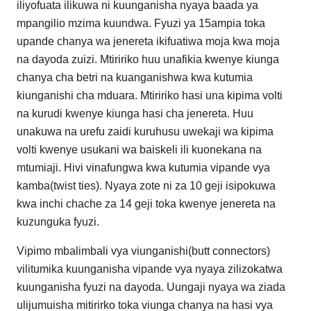
iliyofuata ilikuwa ni kuunganisha nyaya baada ya
mpangilio mzima kuundwa. Fyuzi ya 15ampia toka
upande chanya wa jenereta ikifuatiwa moja kwa moja
na dayoda zuizi. Mtiririko huu unafikia kwenye kiunga
chanya cha betri na kuanganishwa kwa kutumia
kiunganishi cha mduara. Mtiririko hasi una kipima volti
na kurudi kwenye kiunga hasi cha jenereta. Huu
unakuwa na urefu zaidi kuruhusu uwekaji wa kipima
volti kwenye usukani wa baiskeli ili kuonekana na
mtumiaji. Hivi vinafungwa kwa kutumia vipande vya
kamba(twist ties). Nyaya zote ni za 10 geji isipokuwa
kwa inchi chache za 14 geji toka kwenye jenereta na
kuzunguka fyuzi.
Vipimo mbalimbali vya viunganishi(butt connectors)
vilitumika kuunganisha vipande vya nyaya zilizokatwa
kuunganisha fyuzi na dayoda. Uungaji nyaya wa ziada
ulijumuisha mitirirko toka viunga chanya na hasi vya