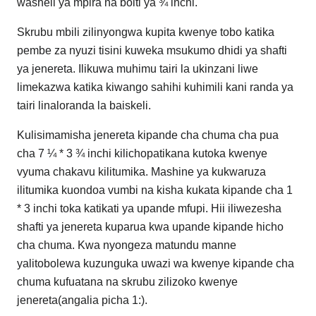
washeli ya mpira na bolti ya ¾ inchi.
Skrubu mbili zilinyongwa kupita kwenye tobo katika
pembe za nyuzi tisini kuweka msukumo dhidi ya shafti
ya jenereta. Ilikuwa muhimu tairi la ukinzani liwe
limekazwa katika kiwango sahihi kuhimili kani randa ya
tairi linaloranda la baiskeli.
Kulisimamisha jenereta kipande cha chuma cha pua
cha 7 ¼ * 3 ¾ inchi kilichopatikana kutoka kwenye
vyuma chakavu kilitumika. Mashine ya kukwaruza
ilitumika kuondoa vumbi na kisha kukata kipande cha 1
* 3 inchi toka katikati ya upande mfupi. Hii iliwezesha
shafti ya jenereta kuparua kwa upande kipande hicho
cha chuma. Kwa nyongeza matundu manne
yalitobolewa kuzunguka uwazi wa kwenye kipande cha
chuma kufuatana na skrubu zilizoko kwenye
jenereta(angalia picha 1:).