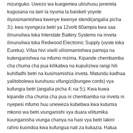
mzunguko. Uwezo wa kuegemea uliruhusu jenereta
kugusana na tairi la nyuma la baiskeli yoyote
iliyosimamishwa kwenye kwenye stendi(angalia picha
3:). kwa nyongeza betri ya 12volti 60ampia kwa saa
ilinunuliwa toka Interstate Battery Systems na inveta
ilinunuliwa toka Redwood Electronic Supply (vyote toka
Eureka). Vifaa hivi viwili vilisimamishwa pamoja na
kutenganishwa na mfumo mzima. Kipande chembamba
cha chuma cha pua kilikatwa na kupuliziwa rangi hili
kuhifadhi betri na kusimamishia inveta. Matundu kadhaa
yalitobolewa kuruhusu vifungizi(bungee cords) vya
kufungia betri (angalia picha 4: na 5:). Kwa kuwa
kipande cha chuma cha pua ni chembamba na inveta ni
nyepesi mfumo huu uneweza kubebwa kwa kutumia
mkono wa betri.viunganishi vya duara vilitumika
kuunganisha viunga chanya na hasi vya betri lakini
rahisi kuondoa kwa kufungua nati za kukazia. Hatua