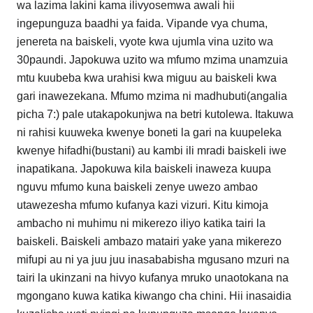
wa lazima lakini kama ilivyosemwa awali hii
ingepunguza baadhi ya faida. Vipande vya chuma,
jenereta na baiskeli, vyote kwa ujumla vina uzito wa
30paundi. Japokuwa uzito wa mfumo mzima unamzuia
mtu kuubeba kwa urahisi kwa miguu au baiskeli kwa
gari inawezekana. Mfumo mzima ni madhubuti(angalia
picha 7:) pale utakapokunjwa na betri kutolewa. Itakuwa
ni rahisi kuuweka kwenye boneti la gari na kuupeleka
kwenye hifadhi(bustani) au kambi ili mradi baiskeli iwe
inapatikana. Japokuwa kila baiskeli inaweza kuupa
nguvu mfumo kuna baiskeli zenye uwezo ambao
utawezesha mfumo kufanya kazi vizuri. Kitu kimoja
ambacho ni muhimu ni mikerezo iliyo katika tairi la
baiskeli. Baiskeli ambazo matairi yake yana mikerezo
mifupi au ni ya juu juu inasababisha mgusano mzuri na
tairi la ukinzani na hivyo kufanya mruko unaotokana na
mgongano kuwa katika kiwango cha chini. Hii inasaidia