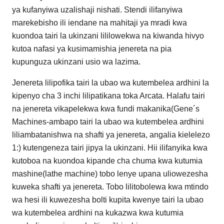
ya kufanyiwa uzalishaji nishati. Stendi ilifanyiwa
marekebisho ili iendane na mahitaji ya mradi kwa
kuondoa tairi la ukinzani lililowekwa na kiwanda hivyo
kutoa nafasi ya kusimamishia jenereta na pia
kupunguza ukinzani usio wa lazima.
Jenereta lilipofika tairi la ubao wa kutembelea ardhini la
kipenyo cha 3 inchi lilipatikana toka Arcata. Halafu tairi
na jenereta vikapelekwa kwa fundi makanika(Gene´s
Machines-ambapo tairi la ubao wa kutembelea ardhini
liliambatanishwa na shafti ya jenereta, angalia kielelezo
1:) kutengeneza tairi jipya la ukinzani. Hii ilifanyika kwa
kutoboa na kuondoa kipande cha chuma kwa kutumia
mashine(lathe machine) tobo lenye upana uliowezesha
kuweka shafti ya jenereta. Tobo lilitobolewa kwa mtindo
wa hesi ili kuwezesha bolti kupita kwenye tairi la ubao
wa kutembelea ardhini na kukazwa kwa kutumia