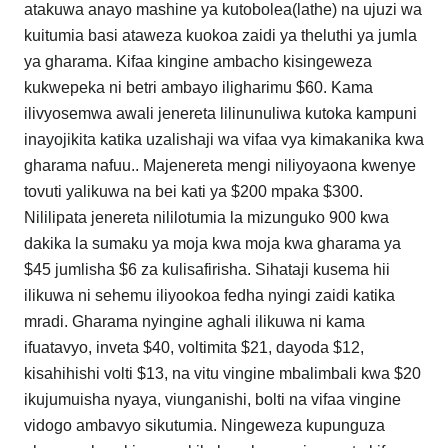
atakuwa anayo mashine ya kutobolea(lathe) na ujuzi wa
kuitumia basi ataweza kuokoa zaidi ya theluthi ya jumla
ya gharama. Kifaa kingine ambacho kisingeweza
kukwepeka ni betri ambayo iligharimu $60. Kama
ilivyosemwa awali jenereta lilinunuliwa kutoka kampuni
inayojikita katika uzalishaji wa vifaa vya kimakanika kwa
gharama nafuu.. Majenereta mengi niliyoyaona kwenye
tovuti yalikuwa na bei kati ya $200 mpaka $300.
Nililipata jenereta nililotumia la mizunguko 900 kwa
dakika la sumaku ya moja kwa moja kwa gharama ya
$45 jumlisha $6 za kulisafirisha. Sihataji kusema hii
ilikuwa ni sehemu iliyookoa fedha nyingi zaidi katika
mradi. Gharama nyingine aghali ilikuwa ni kama
ifuatavyo, inveta $40, voltimita $21, dayoda $12,
kisahihishi volti $13, na vitu vingine mbalimbali kwa $20
ikujumuisha nyaya, viunganishi, bolti na vifaa vingine
vidogo ambavyo sikutumia. Ningeweza kupunguza