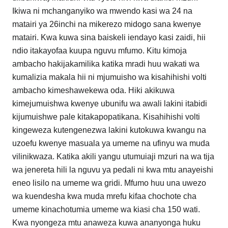
Ikiwa ni mchanganyiko wa mwendo kasi wa 24 na
matairi ya 26inchi na mikerezo midogo sana kwenye
matairi. Kwa kuwa sina baiskeli iendayo kasi zaidi, hii
ndio itakayofaa kuupa nguvu mfumo. Kitu kimoja
ambacho hakijakamilika katika mradi huu wakati wa
kumalizia makala hii ni mjumuisho wa kisahihishi volti
ambacho kimeshawekewa oda. Hiki akikuwa
kimejumuishwa kwenye ubunifu wa awali lakini itabidi
kijumuishwe pale kitakapopatikana. Kisahihishi volti
kingeweza kutengenezwa lakini kutokuwa kwangu na
uzoefu kwenye masuala ya umeme na ufinyu wa muda
vilinikwaza. Katika akili yangu utumuiaji mzuri na wa tija
wa jenereta hili la nguvu ya pedali ni kwa mtu anayeishi
eneo lisilo na umeme wa gridi. Mfumo huu una uwezo
wa kuendesha kwa muda mrefu kifaa chochote cha
umeme kinachotumia umeme wa kiasi cha 150 wati.
Kwa nyongeza mtu anaweza kuwa ananyonga huku