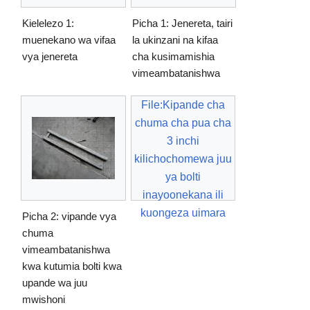
Kielelezo 1:
Picha 1: Jenereta, tairi
muenekano wa vifaa
la ukinzani na kifaa
vya jenereta
cha kusimamishia
vimeambatanishwa
File:Kipande cha
chuma cha pua cha
3 inchi
kilichochomewa juu
ya bolti
inayoonekana ili
kuongeza uimara
Picha 2: vipande vya
chuma
vimeambatanishwa
kwa kutumia bolti kwa
upande wa juu
mwishoni