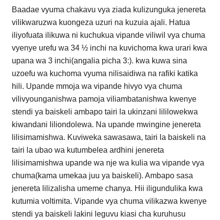
Baadae vyuma chakavu vya ziada kulizunguka jenereta
vilikwaruzwa kuongeza uzuri na kuzuia ajali. Hatua
iliyofuata ilikuwa ni kuchukua vipande viliwil vya chuma
vyenye urefu wa 34 ½ inchi na kuvichoma kwa urari kwa
upana wa 3 inchi(angalia picha 3:). kwa kuwa sina
uzoefu wa kuchoma vyuma nilisaidiwa na rafiki katika
hili. Upande mmoja wa vipande hivyo vya chuma
vilivyounganishwa pamoja viliambatanishwa kwenye
stendi ya baiskeli ambapo tairi la ukinzani lililowekwa
kiwandani liliondolewa. Na upande mwingine jenereta
lilisimamishwa. Kuviweka sawasawa, tairi la baiskeli na
tairi la ubao wa kutumbelea ardhini jenereta
lilisimamishwa upande wa nje wa kulia wa vipande vya
chuma(kama umekaa juu ya baiskeli). Ambapo sasa
jenereta lilizalisha umeme chanya. Hii iligundulika kwa
kutumia voltimita. Vipande vya chuma vilikazwa kwenye
stendi ya baiskeli lakini leguvu kiasi cha kuruhusu