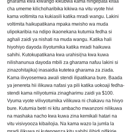
gharama kwa kiwango kikubwa kama ningepata kifaa
cha umeme kilichoharibika kikiwa na vitu vyote hivi
kama voltimita na kukiasili katika mradi wangu. Lakini
voltimita haikupatikana mpaka mwisho wa muda
ulipokaribia na ndipo ikaonekana kutumia fedha si
aghali zaidi ya nishati na muda wangu. Katika hali
hiyohiyo dayoda iliyotumika katika mradi haikuwa
sahihi. Kutokupatikana kwa urahisi(na kwa kuwa
nilishanunua dayoda mbili za gharama nafuu lakini si
zinazohitajika) inasaidia kutetea gharama za ziada.
Kama ilivyosemwa awali stendi ilipatikana bure. Baada
ya jenereta hii ilikuwa nafasi ya pili katika uokoaji fedha-
stendi kama niliyotumia zinagharimu zaidi ya $100.
Vyuma vyote vilivyotumika vilikuwa ni chakavu na hivyo
bure. Kutumia betri ni kitu ambacho mwanzoni nilikuwa
na mashaka nacho kwa kuwa zina kemikali hatari na
vitu visivyooza kibailojia. Na kama wazo la jumla la
mradi ilikuwa ni kutengenza kitu sahihi ilibidi nifikirie