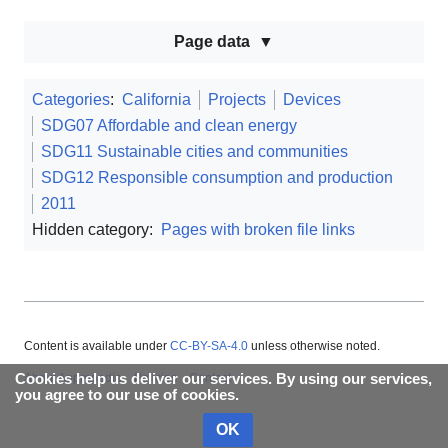
Page data
Categories
:
California
Projects
Devices
SDG07 Affordable and clean energy
SDG11 Sustainable cities and communities
SDG12 Responsible consumption and production
2011
Hidden category:
Pages with broken file links
Content is available under
CC-BY-SA-4.0
unless otherwise noted.
Cookies help us deliver our services. By using our services,
About Appropedia
Policies
Contact
you agree to our use of cookies.
OK