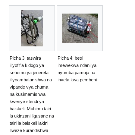
Picha 3: taswira
Picha 4: betri
iliyofifia kidogo ya
imewekwa ndani ya
sehemu ya jenereta
nyumba pamoja na
iliyoambatanishwa na
inveta kwa pembeni
vipande vya chuma
na kusimamishwa
kwenye stendi ya
baiskeli. Muhimu tairi
la ukinzani ligusane na
tairi la baiskeli lakini
liweze kurandishwa