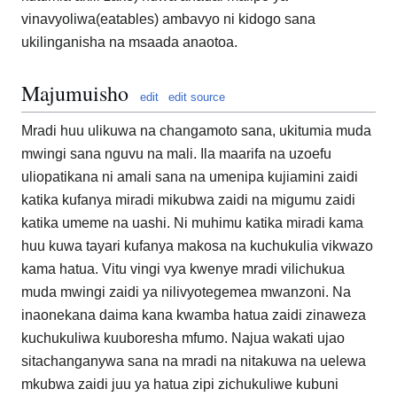
vinavyoliwa(eatables) ambavyo ni kidogo sana
ukilinganisha na msaada anaotoa.
Majumuisho
edit
edit source
Mradi huu ulikuwa na changamoto sana, ukitumia muda
mwingi sana nguvu na mali. Ila maarifa na uzoefu
uliopatikana ni amali sana na umenipa kujiamini zaidi
katika kufanya miradi mikubwa zaidi na migumu zaidi
katika umeme na uashi. Ni muhimu katika miradi kama
huu kuwa tayari kufanya makosa na kuchukulia vikwazo
kama hatua. Vitu vingi vya kwenye mradi vilichukua
muda mwingi zaidi ya nilivyotegemea mwanzoni. Na
inaonekana daima kana kwamba hatua zaidi zinaweza
kuchukuliwa kuuboresha mfumo. Najua wakati ujao
sitachanganywa sana na mradi na nitakuwa na uelewa
mkubwa zaidi juu ya hatua zipi zichukuliwe kubuni