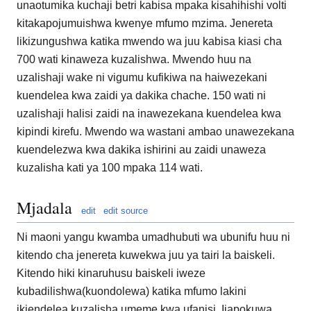
unaotumika kuchaji betri kabisa mpaka kisahihishi volti
kitakapojumuishwa kwenye mfumo mzima. Jenereta
likizungushwa katika mwendo wa juu kabisa kiasi cha
700 wati kinaweza kuzalishwa. Mwendo huu na
uzalishaji wake ni vigumu kufikiwa na haiwezekani
kuendelea kwa zaidi ya dakika chache. 150 wati ni
uzalishaji halisi zaidi na inawezekana kuendelea kwa
kipindi kirefu. Mwendo wa wastani ambao unawezekana
kuendelezwa kwa dakika ishirini au zaidi unaweza
kuzalisha kati ya 100 mpaka 114 wati.
Mjadala
edit
edit source
Ni maoni yangu kwamba umadhubuti wa ubunifu huu ni
kitendo cha jenereta kuwekwa juu ya tairi la baiskeli.
Kitendo hiki kinaruhusu baiskeli iweze
kubadilishwa(kuondolewa) katika mfumo lakini
ikiendelea kuzalisha umeme kwa ufanisi. Ijapokuwa