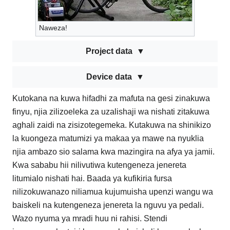
Naweza!
Project data
Device data
Kutokana na kuwa hifadhi za mafuta na gesi zinakuwa
finyu, njia zilizoeleka za uzalishaji wa nishati zitakuwa
aghali zaidi na zisizotegemeka. Kutakuwa na shinikizo
la kuongeza matumizi ya makaa ya mawe na nyuklia
njia ambazo sio salama kwa mazingira na afya ya jamii.
Kwa sababu hii nilivutiwa kutengeneza jenereta
litumialo nishati hai. Baada ya kufikiria fursa
nilizokuwanazo niliamua kujumuisha upenzi wangu wa
baiskeli na kutengeneza jenereta la nguvu ya pedali.
Wazo nyuma ya mradi huu ni rahisi. Stendi