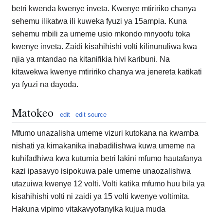
betri kwenda kwenye inveta. Kwenye mtiririko chanya
sehemu ilikatwa ili kuweka fyuzi ya 15ampia. Kuna
sehemu mbili za umeme usio mkondo mnyoofu toka
kwenye inveta. Zaidi kisahihishi volti kilinunuliwa kwa
njia ya mtandao na kitanifikia hivi karibuni. Na
kitawekwa kwenye mtiririko chanya wa jenereta katikati
ya fyuzi na dayoda.
Matokeo
edit
edit source
Mfumo unazalisha umeme vizuri kutokana na kwamba
nishati ya kimakanika inabadilishwa kuwa umeme na
kuhifadhiwa kwa kutumia betri lakini mfumo hautafanya
kazi ipasavyo isipokuwa pale umeme unaozalishwa
utazuiwa kwenye 12 volti. Volti katika mfumo huu bila ya
kisahihishi volti ni zaidi ya 15 volti kwenye voltimita.
Hakuna vipimo vitakavyofanyika kujua muda