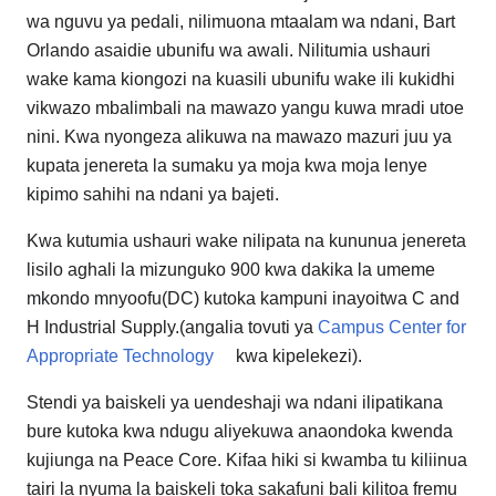
wa nguvu ya pedali, nilimuona mtaalam wa ndani, Bart
Orlando asaidie ubunifu wa awali. Nilitumia ushauri
wake kama kiongozi na kuasili ubunifu wake ili kukidhi
vikwazo mbalimbali na mawazo yangu kuwa mradi utoe
nini. Kwa nyongeza alikuwa na mawazo mazuri juu ya
kupata jenereta la sumaku ya moja kwa moja lenye
kipimo sahihi na ndani ya bajeti.
Kwa kutumia ushauri wake nilipata na kununua jenereta
lisilo aghali la mizunguko 900 kwa dakika la umeme
mkondo mnyoofu(DC) kutoka kampuni inayoitwa C and
H Industrial Supply.(angalia tovuti ya
Campus Center for
Appropriate Technology
kwa kipelekezi).
Stendi ya baiskeli ya uendeshaji wa ndani ilipatikana
bure kutoka kwa ndugu aliyekuwa anaondoka kwenda
kujiunga na Peace Core. Kifaa hiki si kwamba tu kiliinua
tairi la nyuma la baiskeli toka sakafuni bali kilitoa fremu