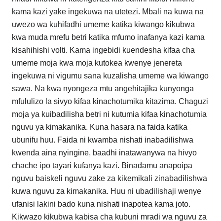
kama kazi yake ingekuwa na utetezi. Mbali na kuwa na
uwezo wa kuhifadhi umeme katika kiwango kikubwa
kwa muda mrefu betri katika mfumo inafanya kazi kama
kisahihishi volti. Kama ingebidi kuendesha kifaa cha
umeme moja kwa moja kutokea kwenye jenereta
ingekuwa ni vigumu sana kuzalisha umeme wa kiwango
sawa. Na kwa nyongeza mtu angehitajika kunyonga
mfululizo la sivyo kifaa kinachotumika kitazima. Chaguzi
moja ya kuibadilisha betri ni kutumia kifaa kinachotumia
nguvu ya kimakanika. Kuna hasara na faida katika
ubunifu huu. Faida ni kwamba nishati inabadilishwa
kwenda aina nyingine, baadhi inatawanywa na hivyo
chache ipo tayari kufanya kazi. Binadamu anapoipa
nguvu baiskeli nguvu zake za kikemikali zinabadilishwa
kuwa nguvu za kimakanika. Huu ni ubadilishaji wenye
ufanisi lakini bado kuna nishati inapotea kama joto.
Kikwazo kikubwa kabisa cha kubuni mradi wa nguvu za