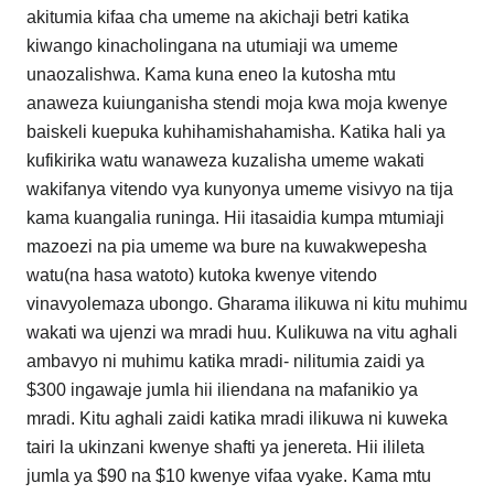
akitumia kifaa cha umeme na akichaji betri katika
kiwango kinacholingana na utumiaji wa umeme
unaozalishwa. Kama kuna eneo la kutosha mtu
anaweza kuiunganisha stendi moja kwa moja kwenye
baiskeli kuepuka kuhihamishahamisha. Katika hali ya
kufikirika watu wanaweza kuzalisha umeme wakati
wakifanya vitendo vya kunyonya umeme visivyo na tija
kama kuangalia runinga. Hii itasaidia kumpa mtumiaji
mazoezi na pia umeme wa bure na kuwakwepesha
watu(na hasa watoto) kutoka kwenye vitendo
vinavyolemaza ubongo. Gharama ilikuwa ni kitu muhimu
wakati wa ujenzi wa mradi huu. Kulikuwa na vitu aghali
ambavyo ni muhimu katika mradi- nilitumia zaidi ya
$300 ingawaje jumla hii iliendana na mafanikio ya
mradi. Kitu aghali zaidi katika mradi ilikuwa ni kuweka
tairi la ukinzani kwenye shafti ya jenereta. Hii ilileta
jumla ya $90 na $10 kwenye vifaa vyake. Kama mtu