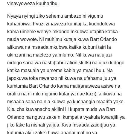
vinavyoweza kuuharibu.
Nyaya nyingi ziko sehemu ambazo ni vigumu
kuharibiwa. Fyuzi zinaweza kuhitajika kuondolewa
kama umeme wenye mkondo mkubwa utapita katika
muda wowote. Ni muhimu kutaja kuwa Bart Orlando
alikuwa na msaada mkubwa katika kubuni tairi la
ukinzani na maelezo ya mfumo. Nilikuwa na ujuzi
mdogo sana wa uashi(fabrication skills) na ujuzi kidogo
katika masuala ya umeme kabla ya mradi huu. Na
japokuwa toka mwanzo nilikuwa na ufahamu juu ya
kumtumia Bart Orlando kama mali(anaweza asiwe na
urafiki na ni mtu mgumu kufanya nae kazi), alikuwa na
msaada sana na nia kubwa ya kuchangia maarifa yake.
Kitu cha kuwanacho akilini ili kupata muda wa Bart
Orlando na nguvu zake ni kumpatia vyakula kwa ajili ya
jiko lake la nishati ya jua. Kwa msaada zaidi(juu ya
kutumia akili zake) huwa anadai malipo ya