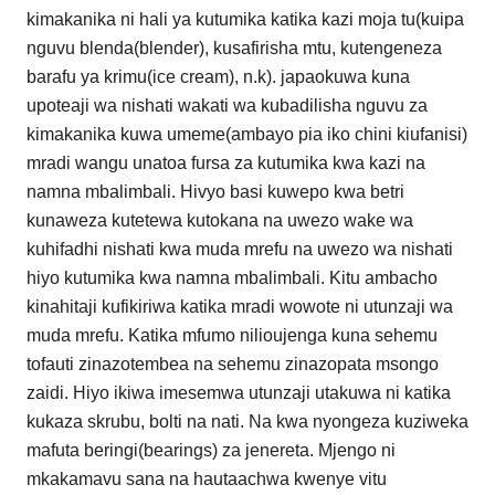
kimakanika ni hali ya kutumika katika kazi moja tu(kuipa
nguvu blenda(blender), kusafirisha mtu, kutengeneza
barafu ya krimu(ice cream), n.k). japaokuwa kuna
upoteaji wa nishati wakati wa kubadilisha nguvu za
kimakanika kuwa umeme(ambayo pia iko chini kiufanisi)
mradi wangu unatoa fursa za kutumika kwa kazi na
namna mbalimbali. Hivyo basi kuwepo kwa betri
kunaweza kutetewa kutokana na uwezo wake wa
kuhifadhi nishati kwa muda mrefu na uwezo wa nishati
hiyo kutumika kwa namna mbalimbali. Kitu ambacho
kinahitaji kufikiriwa katika mradi wowote ni utunzaji wa
muda mrefu. Katika mfumo nilioujenga kuna sehemu
tofauti zinazotembea na sehemu zinazopata msongo
zaidi. Hiyo ikiwa imesemwa utunzaji utakuwa ni katika
kukaza skrubu, bolti na nati. Na kwa nyongeza kuziweka
mafuta beringi(bearings) za jenereta. Mjengo ni
mkakamavu sana na hautaachwa kwenye vitu