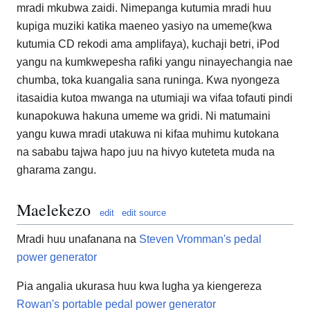
mradi mkubwa zaidi. Nimepanga kutumia mradi huu
kupiga muziki katika maeneo yasiyo na umeme(kwa
kutumia CD rekodi ama amplifaya), kuchaji betri, iPod
yangu na kumkwepesha rafiki yangu ninayechangia nae
chumba, toka kuangalia sana runinga. Kwa nyongeza
itasaidia kutoa mwanga na utumiaji wa vifaa tofauti pindi
kunapokuwa hakuna umeme wa gridi. Ni matumaini
yangu kuwa mradi utakuwa ni kifaa muhimu kutokana
na sababu tajwa hapo juu na hivyo kuteteta muda na
gharama zangu.
Maelekezo
edit
edit source
Mradi huu unafanana na
Steven Vromman's pedal
power generator
Pia angalia ukurasa huu kwa lugha ya kiengereza
Rowan's portable pedal power generator