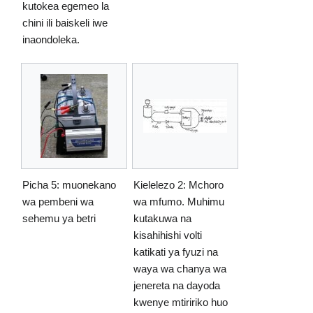
kutokea egemeo la
chini ili baiskeli iwe
inaondoleka.
Picha 5: muonekano
Kielelezo 2: Mchoro
wa pembeni wa
wa mfumo. Muhimu
sehemu ya betri
kutakuwa na
kisahihishi volti
katikati ya fyuzi na
waya wa chanya wa
jenereta na dayoda
kwenye mtiririko huo