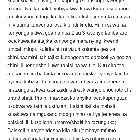
kuzalisha wati nyingi na kupunguza msongo kwenye
mfumo. Katika hali hiyohiyo kwa kuwa kuna msuguano
au ukinzani mdogo katika kulirandisha jenereta itakuwa
ni vigumu kunyonga kwa kipindi kirefu. Hii ni sawa na
kunyonga ukiwa gea namba 2 au 3 kwenye tambarare
kwa kuwa itahitajika kunyonga mara nyingi kwend
umbali mfupi. Kufidia hili ni vizuri kutumia gea za
chini.naamini itahitajika kutengeneza sproketi ya gea za
chini ili uendeshaji uwe rahisi na wa tija. Kitu cha tatu
ambacho ni cha faida ni kuwa na baiskeli yenye tairi la
nyuma kubwa. Tairi linapokuwa kubwa zaidi jenereta
linazunguka kwa kasi zaidi katika kiwango chochote cha
urandishaji. Pia hii inaweza kufanyika kwa kupunguza
ukubwa wa tairi la ukinzani. Lakini itafikia mahali
kutakuwa na mgusano mdogo mno kati ya jenereta na
baiskeli ili kuzalisha umeme(shafti haitazunguka).
Baiskeli ninayoendesha kila siku(ambayo mfumo
ulibuniwa) inakidhi vitu vyote hivi kwa ufanisi mzuri.