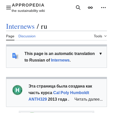
Jump
to
Main menu
Search
Appearance
Perso
content
Internews
/
ru
Page
Discussion
Tools
This page is an automatic translation
▼
to Russian of
Internews
.
Эта страница была создана как
часть
курса
Cal Poly Humboldt
ANTH329
2013 года .
Читать далее...