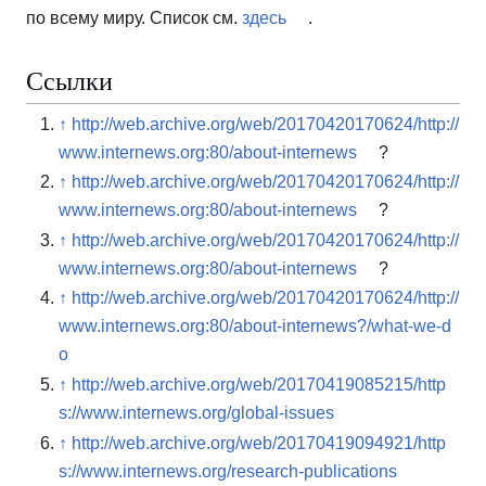
по всему миру. Список см.
здесь
.
Ссылки
↑
http://web.archive.org/web/20170420170624/http://
www.internews.org:80/about-internews
?
↑
http://web.archive.org/web/20170420170624/http://
www.internews.org:80/about-internews
?
↑
http://web.archive.org/web/20170420170624/http://
www.internews.org:80/about-internews
?
↑
http://web.archive.org/web/20170420170624/http://
www.internews.org:80/about-internews?/what-we-d
o
↑
http://web.archive.org/web/20170419085215/http
s://www.internews.org/global-issues
↑
http://web.archive.org/web/20170419094921/http
s://www.internews.org/research-publications