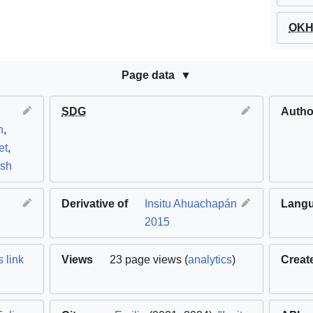
OKH 
Page data
SDG
Autho
n
,
et
,
esh
Derivative of
Insitu Ahuachapán
Lang
2015
 link
Views
23 page views (
analytics
)
Creat