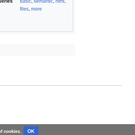
ueries
basic
,
semantic
,
html
,
files
,
more
OK
of cookies.