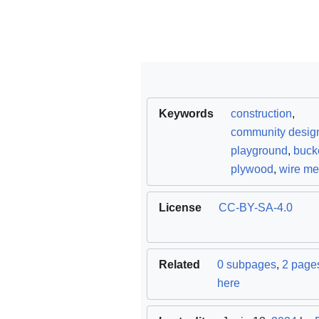
Keywords
construction
,
community desig
playground
,
buck
plywood
,
wire m
License
CC-BY-SA-4.0
Related
0 subpages
,
2 pages
here