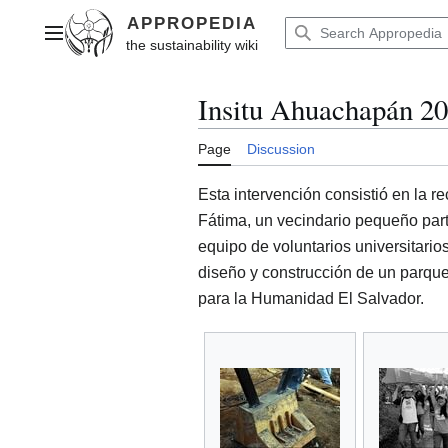
Jump
to
Main menu
content
Insitu Ahuachapán 2
Page
Discussion
Esta intervención consistió en la r
Fátima, un vecindario pequeño pa
equipo de voluntarios universitari
diseño y construcción de un parque
para la Humanidad El Salvador.