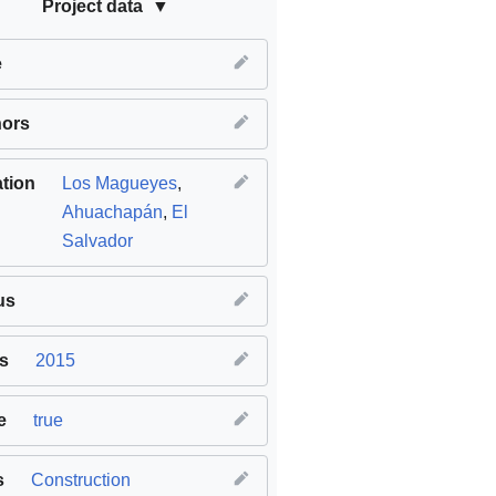
Project data
e
hors
tion
Los Magueyes
,
Ahuachapán
,
El
Salvador
us
s
2015
e
true
s
Construction