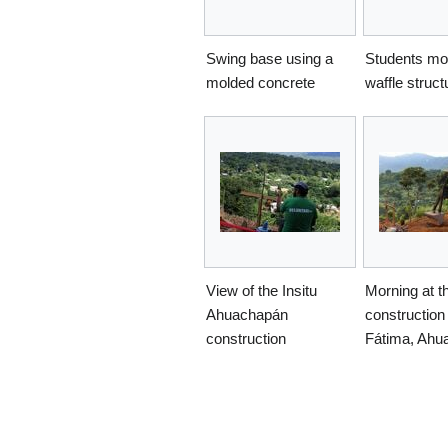
Swing base using a
Students mo
molded concrete
waffle struct
View of the Insitu
Morning at t
Ahuachapán
construction 
construction
Fátima, Ahu