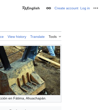
English
Create account
Log in
Appearance
Personal
rce
View history
Translate
Tools
cción en Fátima, Ahuachapán.