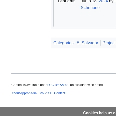
Last edit
Junio 18,
2024
by
Schenone
Categories
:
El Salvador
Project
Content is available under
CC-BY-SA-4.0
unless otherwise noted.
About Appropedia
Policies
Contact
Cookies help us de