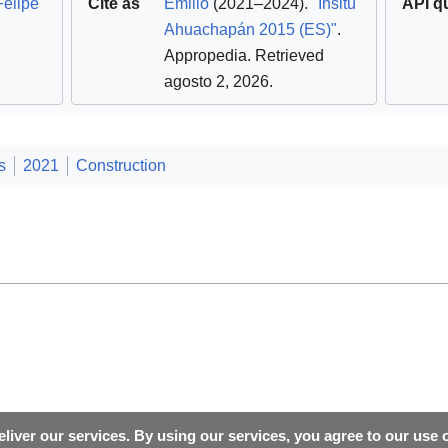
Felipe
Cite as
Emilio
(2021–2024).
"Insitu
API q
Ahuachapán 2015 (ES)"
.
Appropedia
. Retrieved
agosto 2, 2026
.
s
2021
Construction
liver our services. By using our services, you agree to our use 