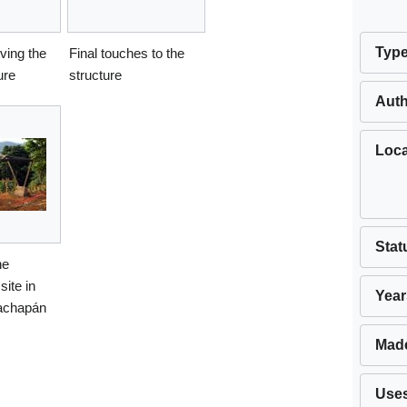
Typ
ving the
Final touches to the
ure
structure
Aut
Loca
Stat
he
site in
Year
achapán
Mad
Use