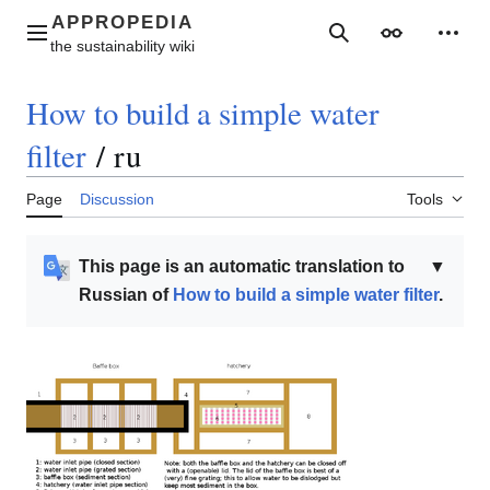
Jump
to
Main menu
Search
Appearance
Perso
content
How to build a simple water
filter
/
ru
Page
Discussion
Tools
This page is an automatic translation to
▼
Russian of
How to build a simple water filter
.