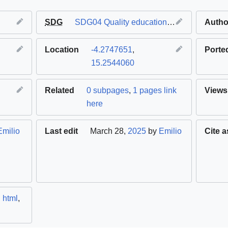
SDG
SDG04 Quality education
,
SDG05 Gender 
Autho
Location
-4.2747651
,
Porte
15.2544060
Related
0 subpages
,
1 pages link
Views
here
Emilio
Last edit
March 28,
2025
by
Emilio
Cite a
,
html
,