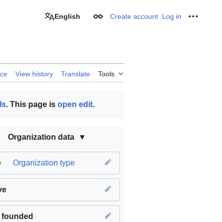
English
Create account
Log in
Appearance
Personal
rce
View history
Translate
Tools
ls
. This page is
open edit
.
Organization data
e
Organization type
ve
 founded