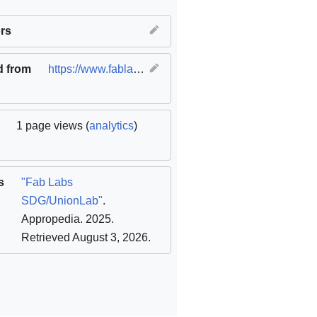
equality
rs
,
SDG09 Industry innovation and infrastructure
d from
https://www.fablabs.io/labs/unionlab
(
original
)
1 page views (
analytics
)
s
"Fab Labs
SDG/UnionLab"
.
Appropedia. 2025
.
Retrieved August 3, 2026
.