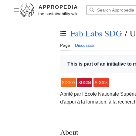
Jump
to
Main menu
content
Fab Labs SDG
/
U
Toggle the table of contents
Page
Discussion
This is part of an initiative to
SDG09
SDG04
SDG05
Abrité par l'Ecole Nationale Supér
d'appui à la formation, à la recherch
About