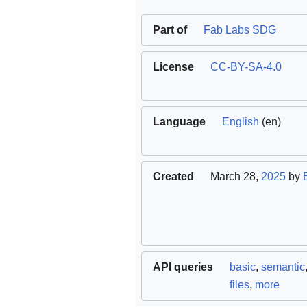
Part of
Fab Labs SDG
License
CC-BY-SA-4.0
Language
English
(en)
Created
March 28,
2025
by
API queries
basic
,
semantic
files
,
more