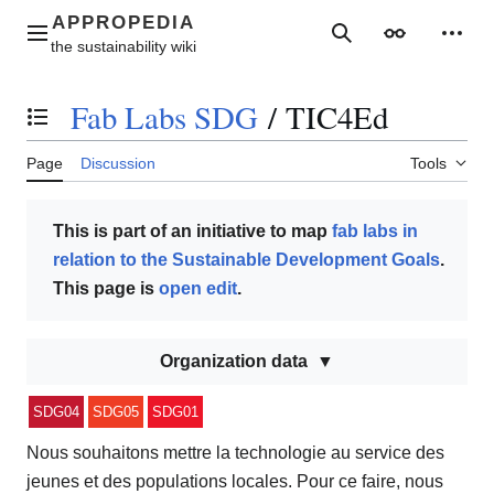
Jump
to
Main menu
Search
Appearance
Perso
content
Fab Labs SDG
/
TIC4Ed
Toggle the table of contents
Page
Discussion
Tools
This is part of an initiative to map
fab labs in
relation to the Sustainable Development Goals
.
This page is
open edit
.
Organization data
SDG04
SDG05
SDG01
Nous souhaitons mettre la technologie au service des
jeunes et des populations locales. Pour ce faire, nous