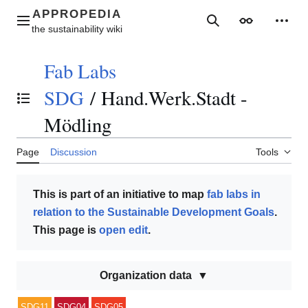
Jump
to
Main menu
Search
Appearance
Perso
content
Fab Labs
SDG
/
Hand.Werk.Stadt -
Toggle the table of contents
Mödling
Page
Discussion
Tools
This is part of an initiative to map
fab labs in
relation to the Sustainable Development Goals
.
This page is
open edit
.
Organization data
SDG11
SDG04
SDG05