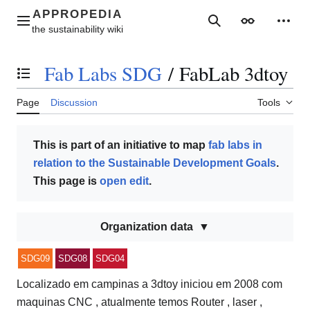
Jump
to
Main menu
Search
Appearance
Perso
content
Fab Labs SDG
/
FabLab 3dtoy
Toggle the table of contents
Page
Discussion
Tools
This is part of an initiative to map
fab labs in
relation to the Sustainable Development Goals
.
This page is
open edit
.
Organization data
SDG09
SDG08
SDG04
Localizado em campinas a 3dtoy iniciou em 2008 com
maquinas CNC , atualmente temos Router , laser ,