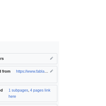
rs
,
SDG12 Responsible consumption and production
,
SDG17 Par
d from
https://www.fablabs.io/labs/ateliermadeiniki
(
origina
ed
1 subpages
,
4 pages link
here