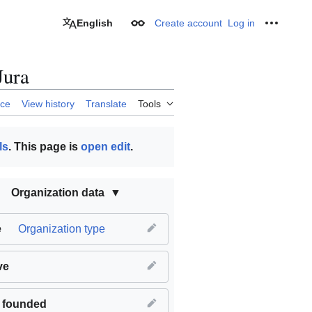
English
Create account
Log in
Appearance
Personal
Jura
rce
View history
Translate
Tools
ls
. This page is
open edit
.
Organization data
e
Organization type
ve
 founded