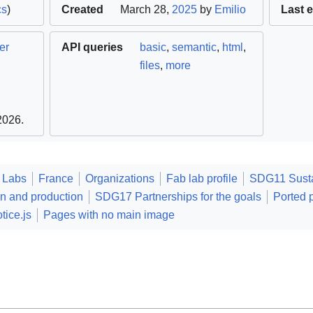
cs
)
Created
March 28,
2025
by
Emilio
Last e
er
API queries
basic
,
semantic
,
html
,
files
,
more
 2026
.
 Labs
France
Organizations
Fab lab profile
SDG11 Susta
 and production
SDG17 Partnerships for the goals
Ported 
tice.js
Pages with no main image