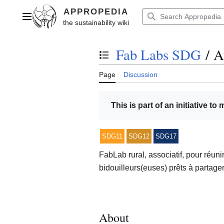
Jump
to
Main menu
content
Fab Labs SDG
/
A
Toggle the table of contents
Page
Discussion
This is part of an initiative to
SDG11
SDG12
SDG17
FabLab rural, associatif, pour réu
bidouilleurs(euses) prêts à partage
About