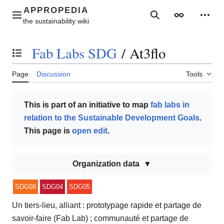
Jump
to
Main menu
Search
Appearance
Perso
content
Fab Labs SDG
/
At3flo
Toggle the table of contents
Page
Discussion
Tools
This is part of an initiative to map
fab labs in
relation to the Sustainable Development Goals
.
This page is
open edit
.
Organization data
SDG09
SDG04
SDG05
Un tiers-lieu, alliant : prototypage rapide et partage de
savoir-faire (Fab Lab) ; communauté et partage de