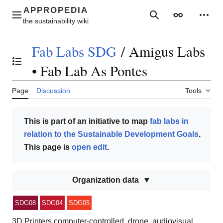
Jump
to
Main menu
Search
Appearance
Perso
content
Fab Labs SDG
/
Amigus Labs
Toggle the table of contents
• Fab Lab As Pontes
Page
Discussion
Tools
This is part of an initiative to map
fab labs in
relation to the Sustainable Development Goals
.
This page is
open edit
.
Organization data
SDG08
SDG04
SDG05
3D Printers,computer-controlled, drone, audiovisual,