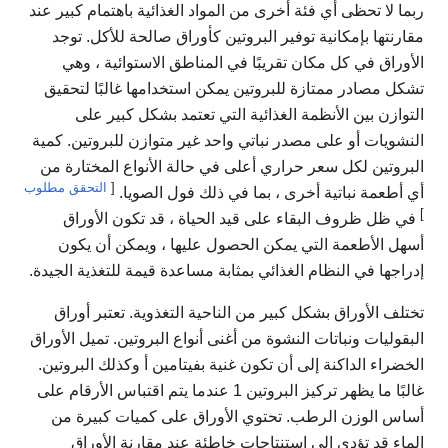
ربما لا تحظى أي فئة أخرى من المواد الغذائية باهتمام كبير عند
مقارنتها بإمكانية توفير البروتين كأوراق صالحة للأكل. توجد
الأوراق في كل مكان تقريبًا في المناطق الاستوائية ، وهي
تشكل مصادر ممتازة للبروتين يمكن استخدامها غالبًا لتحقيق
التوازن بين الأنظمة الغذائية التي تعتمد بشكل كبير على
النشويات أو على مصدر نباتي واحد غير متوازن للبروتين. كمية
البروتين لكل سعر حراري أعلى في حالة الأنواع المختارة من
[
التحقق مطلوب
أي أطعمة نباتية أخرى ، بما في ذلك فول الصويا.
]
في ظل ظروف البقاء على قيد الحياة ، قد تكون الأوراق
أسهل الأطعمة التي يمكن الحصول عليها ، ويمكن أن يكون
إدراجها في النظام الغذائي بمثابة مساعدة قيمة للتغذية الجيدة.
تختلف الأوراق بشكل كبير من الناحية التغذوية. تعتبر أوراق
البقوليات ونباتات النشوة من أغنى أنواع البروتين. تميل الأوراق
الخضراء الداكنة إلى أن تكون غنية بفيتامين أ وكذلك البروتين.
غالبًا ما يظهر تركيز البروتين 1 عندما يتم اقتباس الأرقام على
أساس الوزن الرطب. تحتوي الأوراق على كميات كبيرة من
الماء قد تؤدي إلى استنتاجات خاطئة عند مقارنة الأوراق