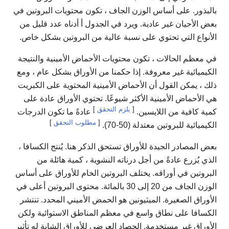
بالبذور. على أساس الوزن الجاف ، تكون محتويات البروتين في
بعض الأحيان غير عادية. ويرد في الجدول أ أدناه عدد قليل من
الأنواع التي تحتوي على نسبة عالية من البروتين بشكل خاص.
في معظم الحالات ، تكون محتويات الأحماض الأمينية والنتيجة
الكيميائية غير معروفة. إذا حكمنا من الأوراق بشكل عام ، ومع
ذلك ، يمكن القول أن الأحماض الأمينية المحتوية على الكبريت
هي الأحماض الأمينية الأكثر شيوعًا. تحتوي الأوراق عادة على
[
يلزم التحقق
]
كمية كافية من اللايسين.
عادةً ما تكون الدرجات
[
مطلوب التحقق
]
الكيميائية للبروتين معتدلة (50-70).
بعض المصادر الجيدة للأوراق تستحق الذكر هنا. يُنتج الكسافا ،
الذي يُزرع عادةً من أجل درناته النشوية ، كمية هائلة من
البروتين في أوراقه. يختلف البروتين الخام للأوراق على أساس
الوزن الجاف من 20 إلى 30 بالمائة. محتوى البروتين أعلى في
الأوراق الصغيرة. الميثيونين هو الحمض الأميني المحدد. تنتشر
الكسافا على نطاق واسع في معظم المناطق الاستوائية ولكن
الأوراق غير مستخدمة. الحصاد العرضي للأوراق الشابة له تأثير