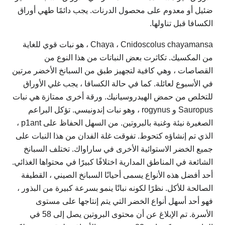
ضئيل أو معدوم على محصول الدرنات. يجب دائمًا طهي أوراق
الكسافا قبل تناولها.
Chaya ، Cnidoscolus chayamansa ، هو نبات قوي للغاية
من المكسيك. تكاثرت بعض النباتات من هذا النوع من
القصاصات ، وهي كافية لتجهيز طبق من السبانخ الأخضر مرتين
في الأسبوع لعائلة. كما في حالة الكسافا ، يجب غلي الأوراق
للتخلص من حمض الهيدروسيانيك. ورقة أخرى ممتازة هي نبات
Sauropus و rogynus ، وهو نبات إندونيسي. تؤكل البراعم
الصغيرة نيئة وغنية بالبروتين. من السهل الحفاظ على p1ant ،
الذي تم إنشاؤه كتحوط. تفوقت غلة الفدان من هذا النبات على
جميع الخضر الاستوائية الأخرى في ساراواك. تختلف السبانخ
الشائعة في المناطق المدارية اختلافًا كبيرًا في محتواها الغذائي.
أحد أفضل هذه الأنواع يسمى أحيانًا السبانخ الصيني ، القطيفة
الصالحة للأكل. نظرًا لكونه نباتًا ينمو بسرعة كبيرة من البذور ،
فهو أحد أسهل أنواع الخضر التي يتم إنتاجها على مستوى
الأسرة. تم الإبلاغ عن أن محتوى البروتين يصل إلى 58 في