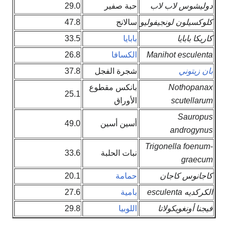
دوليشوس لاب لاب
حبة صفير
29.0
كلوكسيلون لونجيفوليو
سالانج
47.8
كاريكا بابايا
بابايا
33.5
Manihot esculenta
الكسافا
26.8
بان زيتوني
شجرة الفجل
37.8
Nothopanax
بانكس مقطوع
25.1
scutellarum
الأوراق
Sauropus
أسين أسين
49.0
androgynus
Trigonella foenum-
نبات الحلبة
33.6
graecum
كاجانوس كاجان
حمامة
20.1
الكركديه esculenta
بامية
27.6
فيجنا أونغويكولاتا
اللوبيا
29.8