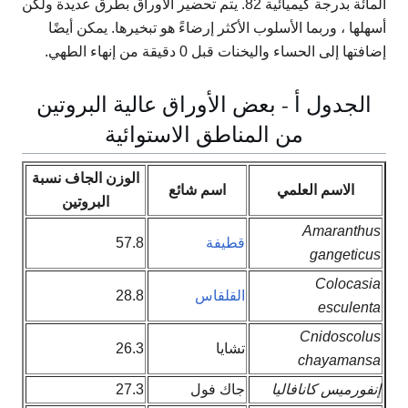
المائة بدرجة كيميائية 82. يتم تحضير الأوراق بطرق عديدة ولكن
أسهلها ، وربما الأسلوب الأكثر إرضاءً هو تبخيرها. يمكن أيضًا
إضافتها إلى الحساء واليخنات قبل 0 دقيقة من إنهاء الطهي.
الجدول أ - بعض الأوراق عالية البروتين
من المناطق الاستوائية
الوزن الجاف نسبة
الاسم العلمي
اسم شائع
البروتين
Amaranthus
قطيفة
57.8
gangeticus
Colocasia
القلقاس
28.8
esculenta
Cnidoscolus
تشايا
26.3
chayamansa
إنفورميس كانافاليا
جاك فول
27.3