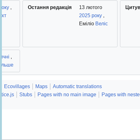
року
,
Остання редакція
13 лютого
Цитув
ахт
2025 року
,
Еміліо
Веліс
ичні
,
ільше
Ecovillages
Maps
Automatic translations
tice.js
Stubs
Pages with no main image
Pages with neste