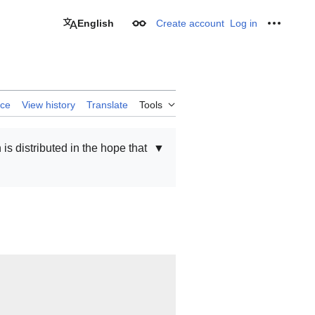
English
Create account
Log in
Appearance
Personal
rce
View history
Translate
Tools
 is distributed in the hope that
▼