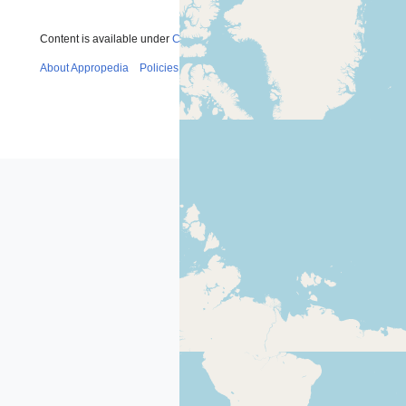
Content is available under
CC-BY-SA-4.0
unless otherwise noted.
About Appropedia
Policies
Contact