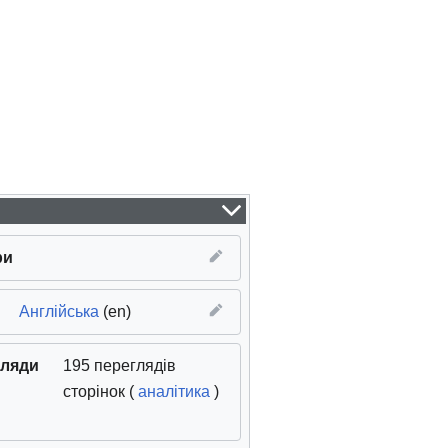
ри
(
оригінал
Англійська
)
(en)
гляди
195 переглядів
сторінок (
аналітика
)