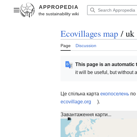
Jump
to
Main menu
content
Ecovillages map
/
uk
Page
Discussion
This page is an automatic 
it will be useful, but withou
Це спільна карта
екопоселень
по 
ecovillage.org
).
Завантаження карти...
2
3
3
4
8
9
10
15