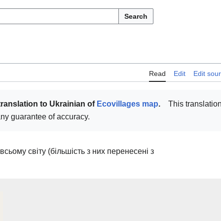
Search
Read
Edit
Edit sou
translation to Ukrainian of
Ecovillages map
.
This translation
t any guarantee of accuracy.
всьому світу (більшість з них перенесені з