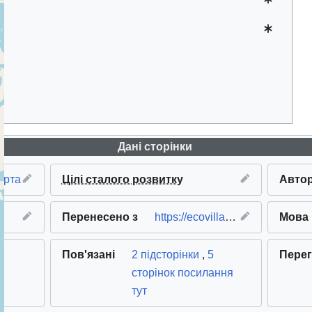
Дані сторінки
арта
Цілі сталого розвитку
Авто
Перенесено з
https://ecovillage.org/project/
Мова
Пов'язані
2 підсторінки
,
5
Пере
сторінок посилання
тут