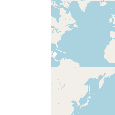
Розташування
Посилання
Вільний текст
Надіслати
Ключові слова
екосела
,
к
Ліцензія
CC-BY-SA-4.0
Переклади
Іспанська