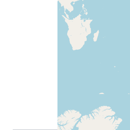
Створено
11 травня
2022 
автор
Педро Кр
Запити API
базові
,
семант
html
,
файли
,
б
Categories
:
Ported pages
2022
Hidden categories:
Pages with No
Pages with WikiForm.js