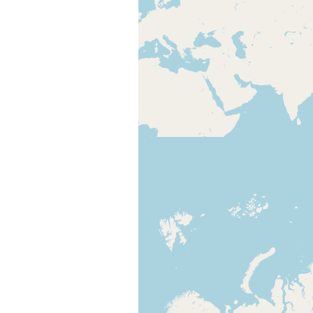
Переглянути дані
Додати екопоселення
Назва екопоселення