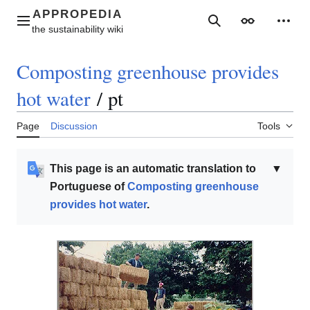
Jump
to
Main menu
Search
Appearance
Perso
content
Composting greenhouse provides
hot water
/
pt
Page
Discussion
Tools
This page is an automatic translation to
▼
Portuguese of
Composting greenhouse
provides hot water
.