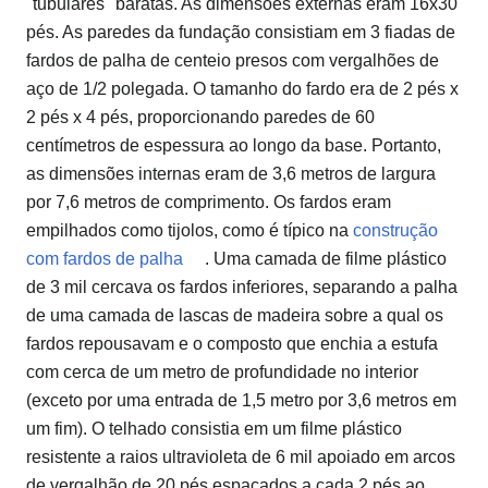
"tubulares" baratas.
As dimensões externas eram 16x30
pés.
As paredes da fundação consistiam em 3 fiadas de
fardos de palha de centeio presos com vergalhões de
aço de 1/2 polegada.
O tamanho do fardo era de 2 pés x
2 pés x 4 pés, proporcionando paredes de 60
centímetros de espessura ao longo da base.
Portanto,
as dimensões internas eram de 3,6 metros de largura
por 7,6 metros de comprimento.
Os fardos eram
empilhados como tijolos, como é típico na
construção
com fardos de palha
.
Uma camada de filme plástico
de 3 mil cercava os fardos inferiores, separando a palha
de uma camada de lascas de madeira sobre a qual os
fardos repousavam e o composto que enchia a estufa
com cerca de um metro de profundidade no interior
(exceto por uma entrada de 1,5 metro por 3,6 metros em
um fim).
O telhado consistia em um filme plástico
resistente a raios ultravioleta de 6 mil apoiado em arcos
de vergalhão de 20 pés espaçados a cada 2 pés ao