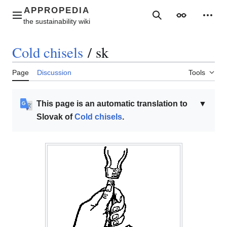
Jump
to
Main menu
Search
Appearance
Perso
content
Cold chisels
/
sk
Page
Discussion
Tools
This page is an automatic translation to
▼
Slovak of
Cold chisels
.