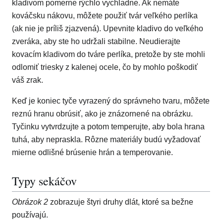
kladivom pomerne rýchlo vychladne. Ak nemáte
kováčsku nákovu, môžete použiť tvár veľkého perlíka
(ak nie je príliš zjazvená). Upevnite kladivo do veľkého
zveráka, aby ste ho udržali stabilne. Neudierajte
kovacím kladivom do tváre perlíka, pretože by ste mohli
odlomiť triesky z kalenej ocele, čo by mohlo poškodiť
váš zrak.
Keď je koniec tyče vyrazený do správneho tvaru, môžete
reznú hranu obrúsiť, ako je znázornené na obrázku.
Tyčinku vytvrdzujte a potom temperujte, aby bola hrana
tuhá, aby nepraskla. Rôzne materiály budú vyžadovať
mierne odlišné brúsenie hrán a temperovanie.
Typy sekáčov
Obrázok 2
zobrazuje štyri druhy dlát, ktoré sa bežne
používajú.