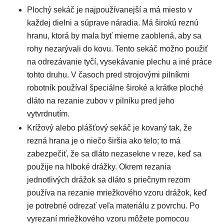
Plochý sekáč je najpoužívanejší a má miesto v
každej dielni a súprave náradia. Má širokú reznú
hranu, ktorá by mala byť mierne zaoblená, aby sa
rohy nezarývali do kovu. Tento sekáč možno použiť
na odrezávanie tyčí, vysekávanie plechu a iné práce
tohto druhu. V časoch pred strojovými pilníkmi
robotník používal špeciálne široké a krátke ploché
dláto na rezanie zubov v pilníku pred jeho
vytvrdnutím.
Krížový alebo plášťový sekáč je kovaný tak, že
rezná hrana je o niečo širšia ako telo; to má
zabezpečiť, že sa dláto nezasekne v reze, keď sa
použije na hlboké drážky. Okrem rezania
jednotlivých drážok sa dláto s priečnym rezom
používa na rezanie mriežkového vzoru drážok, keď
je potrebné odrezať veľa materiálu z povrchu. Po
vyrezaní mriežkového vzoru môžete pomocou