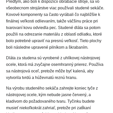
Predtým, ako boli k dispozícii obrábacie stroje, sa vo
všeobecnom strojárstve viac používali studené sekáče.
Kovové komponenty sa často vyrábali čo najbližšie k
finálnej veľkosti odlievaním, takže väčšinu práce pri
tvarovaní kovu odviedla pec. Studené dláta sa potom
použili na odrezanie materiálu z oblastí odliatku, ktoré
bolo potrebné upraviť na presnú veľkosť. Tieto plochy
boli následne upravené pilníkom a škrabaním.
Dláta za studena sú vyrobené z uhlíkovej nástrojovej
ocele, ktorá má zvyčajne osemhranný prierez. Používa
sa nástrojová oceľ, pretože môže byť kalená, aby
vytvorila tvrdú a húževnatú reznú hranu.
Na výrobu studeného sekáča zahrejte koniec tyče z
nástrojovej ocele, kým nebude jasne červený, a
kladivom do požadovaného tvaru. Tyčinku budete
musieť niekoľkokrát zahriať, pretože pri zatĺkaní