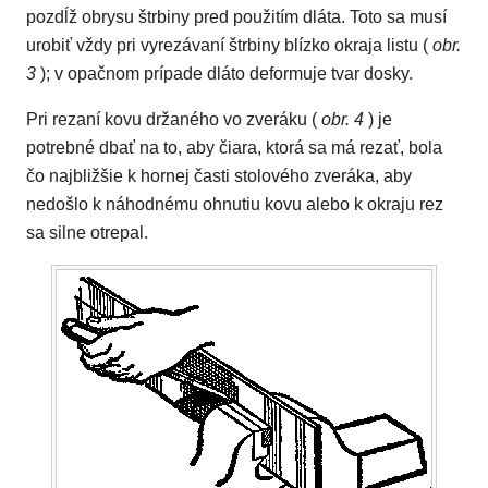
pozdĺž obrysu štrbiny pred použitím dláta. Toto sa musí
urobiť vždy pri vyrezávaní štrbiny blízko okraja listu (
obr.
3
); v opačnom prípade dláto deformuje tvar dosky.
Pri rezaní kovu držaného vo zveráku (
obr. 4
) je
potrebné dbať na to, aby čiara, ktorá sa má rezať, bola
čo najbližšie k hornej časti stolového zveráka, aby
nedošlo k náhodnému ohnutiu kovu alebo k okraju rez
sa silne otrepal.