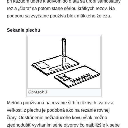
pri každom údere kladivom do dláta sa urobí samostatný
rez a „čiara“ sa potom stane sériou krátkych rezov. Na
podporu sa zvyčajne používa blok mäkkého železa.
Sekanie plechu
Obrázok 3
Metóda používaná na rezanie štrbín rôznych tvarov a
veľkostí z plechu je podobná ako na rezanie rovnej
čiary. Odstránenie nežiaduceho kovu však možno
zjednodušiť vyvŕtaním série otvorov čo najbližšie k sebe