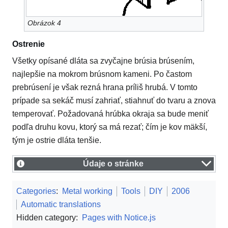
Obrázok 4
Ostrenie
Všetky opísané dláta sa zvyčajne brúsia brúsením,
najlepšie na mokrom brúsnom kameni. Po častom
prebrúsení je však rezná hrana príliš hrubá. V tomto
prípade sa sekáč musí zahriať, stiahnuť do tvaru a znova
temperovať. Požadovaná hrúbka okraja sa bude meniť
podľa druhu kovu, ktorý sa má rezať; čím je kov mäkší,
tým je ostrie dláta tenšie.
Údaje o stránke
Categories
:
Metal working
Tools
DIY
2006
Automatic translations
Hidden category:
Pages with Notice.js