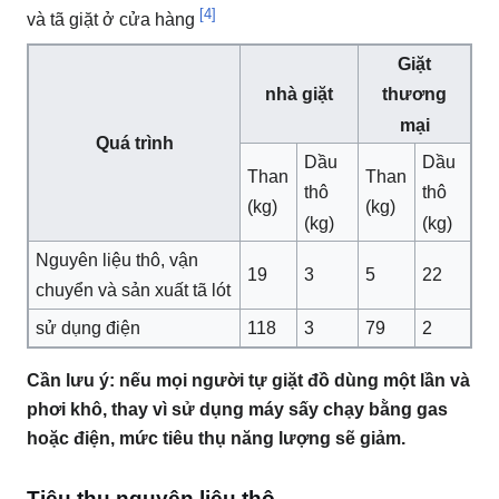
[4]
và tã giặt ở cửa hàng
Giặt
nhà giặt
thương
mại
Quá trình
Dầu
Dầu
Than
Than
thô
thô
(kg)
(kg)
(kg)
(kg)
Nguyên liệu thô, vận
19
3
5
22
chuyển và sản xuất tã lót
sử dụng điện
118
3
79
2
Cần lưu ý: nếu mọi người tự giặt đồ dùng một lần và
phơi khô, thay vì sử dụng máy sấy chạy bằng gas
hoặc điện, mức tiêu thụ năng lượng sẽ giảm.
Tiêu thụ nguyên liệu thô