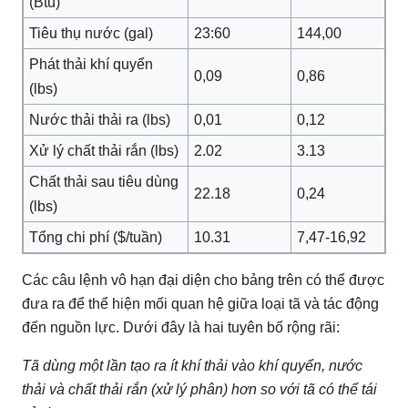
(Btu)
Tiêu thụ nước (gal)
23:60
144,00
Phát thải khí quyển
0,09
0,86
(lbs)
Nước thải thải ra (lbs)
0,01
0,12
Xử lý chất thải rắn (lbs)
2.02
3.13
Chất thải sau tiêu dùng
22.18
0,24
(lbs)
Tổng chi phí ($/tuần)
10.31
7,47-16,92
Các câu lệnh vô hạn đại diện cho bảng trên có thể được
đưa ra để thể hiện mối quan hệ giữa loại tã và tác động
đến nguồn lực.
Dưới đây là hai tuyên bố rộng rãi:
Tã dùng một lần tạo ra ít khí thải vào khí quyển, nước
thải và chất thải rắn (xử lý phân) hơn so với tã có thể tái