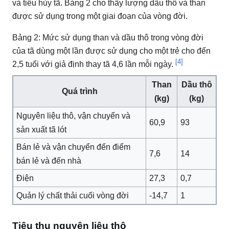
và tiêu hủy tã.
Bảng 2 cho thấy lượng dầu thô và than
được sử dụng trong một giai đoạn của vòng đời.
Bảng 2: Mức sử dụng than và dầu thô trong vòng đời
của tã dùng một lần được sử dụng cho một trẻ cho đến
[4]
2,5 tuổi với giả định thay tã 4,6 lần mỗi ngày.
Than
Dầu thô
Quá trình
(kg)
(kg)
Nguyên liệu thô, vận chuyển và
60,9
93
sản xuất tã lót
Bán lẻ và vận chuyển đến điểm
7,6
14
bán lẻ và đến nhà
Điện
27,3
0,7
Quản lý chất thải cuối vòng đời
-14,7
1
Tiêu thụ nguyên liệu thô