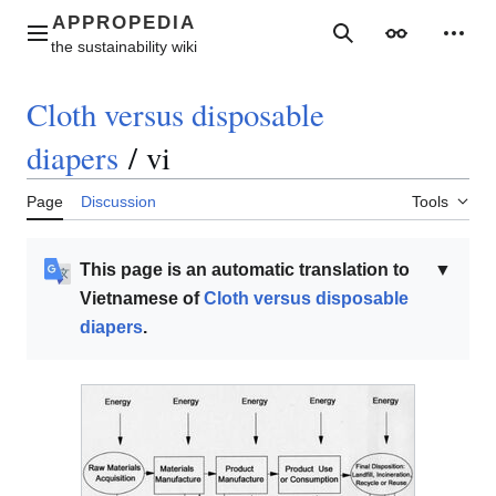
Jump
to
Main menu
Search
Appearance
Perso
content
Cloth versus disposable
diapers
/
vi
Page
Discussion
Tools
This page is an automatic translation to
▼
Vietnamese of
Cloth versus disposable
diapers
.