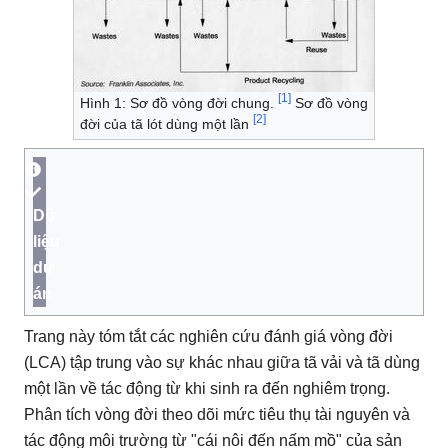
[1]
Hình 1: Sơ đồ vòng đời chung.
Sơ đồ vòng
[2]
đời của tã lót dùng một lần
Dữ
liệu
dự
án
Trang này tóm tắt các nghiên cứu đánh giá vòng đời
(LCA) tập trung vào sự khác nhau giữa tã vải và tã dùng
một lần về tác động từ khi sinh ra đến nghiêm trọng.
Phân tích vòng đời theo dõi mức tiêu thụ tài nguyên và
tác động môi trường từ "cái nôi đến nấm mồ" của sản