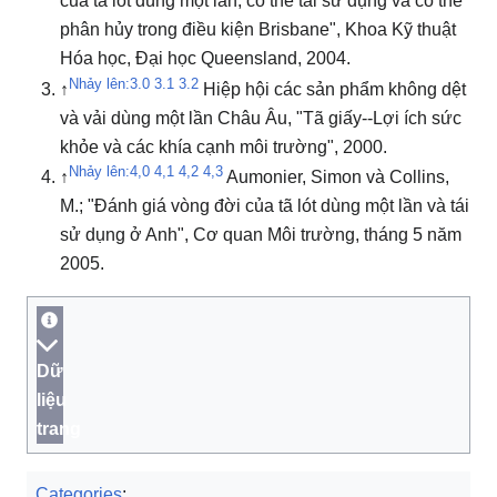
của tã lót dùng một lần, có thể tái sử dụng và có thể
phân hủy trong điều kiện Brisbane", Khoa Kỹ thuật
Hóa học, Đại học Queensland, 2004.
Nhảy lên:
3.0
3.1
3.2
↑
Hiệp hội các sản phẩm không dệt
và vải dùng một lần Châu Âu, "Tã giấy--Lợi ích sức
khỏe và các khía cạnh môi trường", 2000.
Nhảy lên:
4,0
4,1
4,2
4,3
↑
Aumonier, Simon và Collins,
M.;
"Đánh giá vòng đời của tã lót dùng một lần và tái
sử dụng ở Anh", Cơ quan Môi trường, tháng 5 năm
2005.
Dữ
liệu
trang
Categories
: