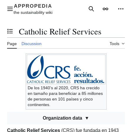
Jump
to
Main menu
Search
Appearance
Perso
content
Catholic Relief Services
Toggle the table of contents
Page
Discussion
Tools
De los 1940’s al 2020, CRS ha crecido
en tamaño para beneficiar a 85 millones
de personas en 101 países y cinco
continentes.
Organization data
Catholic Relief Services
(CRS) fue fundada en 1943