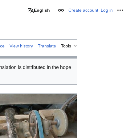
English
Create account
Log in
Appearance
Personal
rce
View history
Translate
Tools
nslation is distributed in the hope