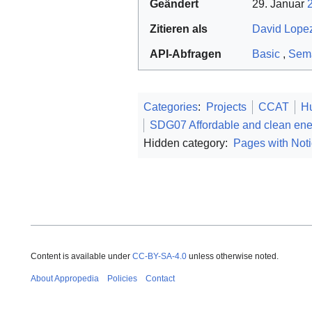
Geändert
29. Januar
Zitieren als
David Lopez
API-Abfragen
Basic
,
Sema
Categories
:
Projects
CCAT
H
SDG07 Affordable and clean ene
Hidden category:
Pages with Noti
Content is available under
CC-BY-SA-4.0
unless otherwise noted.
About Appropedia
Policies
Contact