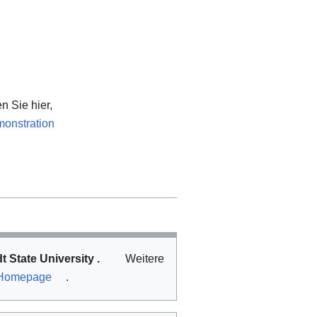
n Sie hier,
monstration
 State University
.
Weitere
Homepage
.