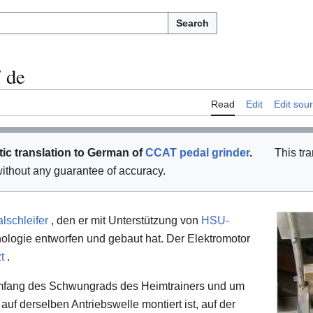
Search
/
de
Read
Edit
Edit sou
tic translation to German of
CCAT pedal grinder
.
This tra
t without any guarantee of accuracy.
lschleifer
, den er mit Unterstützung von
HSU-
ologie entworfen und gebaut hat. Der Elektromotor
t
.
mfang des Schwungrads des Heimtrainers und um
uf derselben Antriebswelle montiert ist, auf der