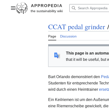
Jump
to
Main menu
content
CCAT pedal grinder
Page
Discussion
This page is an automa
that it will be useful, bu
Bart Orlando demonstriert den
Peda
Studenten für entsprechende Techn
wird durch einen Heimtrainer
ersetz
Ein Keilriemen ist um den Außenu
eine Riemenscheibe gewickelt, die a