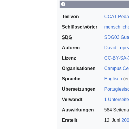
Teil von
CCAT-Pedal
Schlüsselwörter
menschliche
SDG
SDG03 Gute
Autoren
David Lopez
Lizenz
CC-BY-SA-
Organisationen
Campus Cent
Sprache
Englisch
(en
Übersetzungen
Portugiesis
Verwandt
1 Unterseit
Auswirkungen
584 Seitena
Erstellt
12. Juni
20