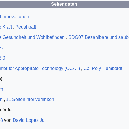
Seitendaten
-Innovationen
 Kraft
,
Pedalkraft
 Gesundheit und Wohlbefinden
,
SDG07 Bezahlbare und saube
 Jr.
3.0
er for Appropriate Technology (CCAT)
,
Cal Poly Humboldt
)
ch
en
,
11 Seiten hier verlinken
ufrufe
08
von
David Lopez Jr.