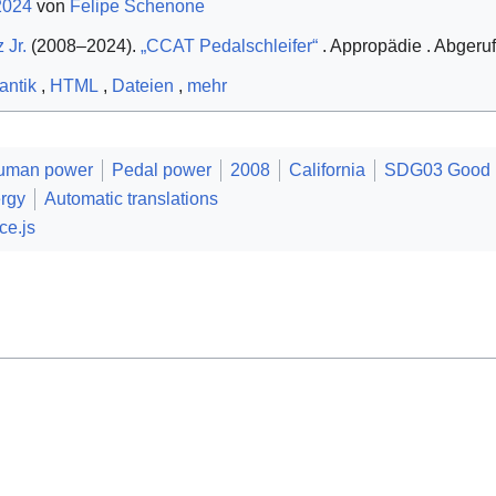
2024
von
Felipe Schenone
 Jr.
(2008–2024).
„CCAT Pedalschleifer“
. Appropädie
. Abgeru
ntik
,
HTML
,
Dateien
,
mehr
uman power
Pedal power
2008
California
SDG03 Good h
rgy
Automatic translations
ce.js