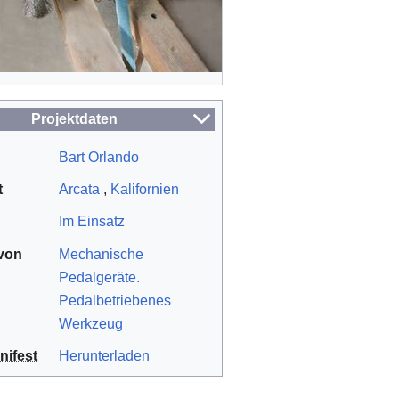
Projektdaten
Bart Orlando
t
Arcata
,
Kalifornien
Im Einsatz
 von
Mechanische
Pedalgeräte.
Pedalbetriebenes
Werkzeug
ifest
Herunterladen