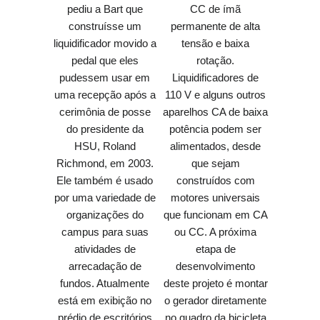
pediu a Bart que
CC de ímã
construísse um
permanente de alta
liquidificador movido a
tensão e baixa
pedal que eles
rotação.
pudessem usar em
Liquidificadores de
uma recepção após a
110 V e alguns outros
cerimônia de posse
aparelhos CA de baixa
do presidente da
potência podem ser
HSU, Roland
alimentados, desde
Richmond, em 2003.
que sejam
Ele também é usado
construídos com
por uma variedade de
motores universais
organizações do
que funcionam em CA
campus para suas
ou CC. A próxima
atividades de
etapa de
arrecadação de
desenvolvimento
fundos. Atualmente
deste projeto é montar
está em exibição no
o gerador diretamente
prédio de escritórios
no quadro da bicicleta