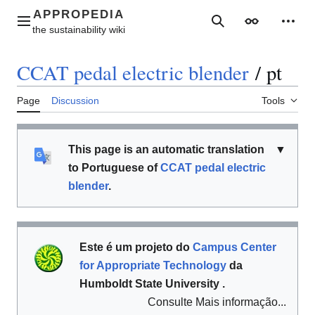
Jump
to
Main menu
Search
Appearance
Perso
content
CCAT pedal electric blender
/
pt
Page
Discussion
Tools
This page is an automatic translation
▼
to Portuguese of
CCAT pedal electric
blender
.
Este é um projeto do
Campus Center
for Appropriate Technology
da
Humboldt State University .
Consulte Mais informação...