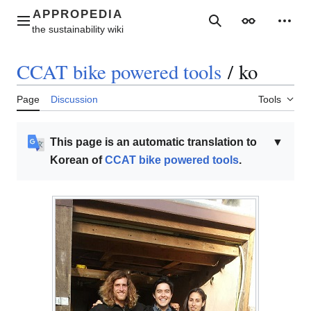
Jump
to
Main menu
Search
Appearance
Perso
content
CCAT bike powered tools
/
ko
Page
Discussion
Tools
This page is an automatic translation to
▼
Korean of
CCAT bike powered tools
.