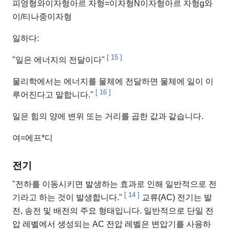
피
영형
와
이자형
아르 자형
=
이자형
N
이자형
아르 자형
g
와
이
/
티
나
중
이자형
일하다:
[
15
]
"일은 에너지의 전달이다"
물리학에서는 에너지를 물체에 전달하면 물체에 일이 이
[
16
]
루어진다고 말합니다."
일은 힘의 양에 변위 또는 거리를 곱한 값과 같습니다.
여
=
에프
*
디
전기
"전하를 이동시키면 발생하는 효과로 인해 일반적으로 전
[
14
]
기라고 하는 것이 발생합니다."
교류(AC) 전기는 발
전, 송전 및 배전의 주요 형태입니다. 일반적으로 단일 전
압 레벨에서 생성되는 AC 전압 레벨은 변압기를 사용하