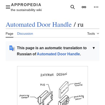
Jump
to
Main menu
Search
Appearance
Perso
content
Automated Door Handle
/
ru
Page
Discussion
Tools
This page is an automatic translation to
▼
Russian of
Automated Door Handle
.