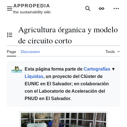
Jump
to
Main menu
Search
Appearance
Perso
content
Agricultura órganica y modelo
Toggle the table of contents
de circuito corto
Page
Discussion
Tools
Esta página forma parte de
Cartografías
▼
Líquidas
, un proyecto del Clúster de
EUNIC en El Salvador; en colaboración
con el Laboratorio de Aceleración del
PNUD en El Salvador.